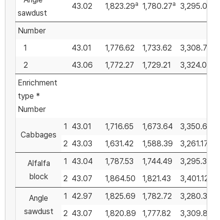
a
a
43.02
1,823.29
1,780.27
3,295.08
sawdust
Number
1
43.01
1,776.62
1,733.62
3,308.79
1
2
43.06
1,772.27
1,729.21
3,324.03
Enrichment
type *
Number
1
43.01
1,716.65
1,673.64
3,350.62
Cabbages
2
43.03
1,631.42
1,588.39
3,261.17
1
43.04
1,787.53
1,744.49
3,295.38
Alfalfa
block
2
43.07
1,864.50
1,821.43
3,401.12
1
42.97
1,825.69
1,782.72
3,280.35
Angle
sawdust
2
43.07
1,820.89
1,777.82
3,309.80