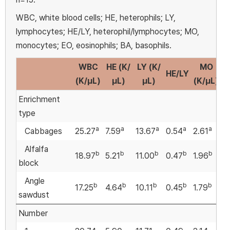
WBC, white blood cells; HE, heterophils; LY,
lymphocytes; HE/LY, heterophil/lymphocytes; MO,
monocytes; EO, eosinophils; BA, basophils.
WBC
HE (K/
LY (K/
MO
E
HE/LY
(K/μL)
μL)
μL)
(K/μL)
Enrichment
type
a
a
a
a
a
Cabbages
25.27
7.59
13.67
0.54
2.61
1
Alfalfa
b
b
b
b
b
18.97
5.21
11.00
0.47
1.96
0
block
Angle
b
b
b
b
b
17.25
4.64
10.11
0.45
1.79
0
sawdust
Number