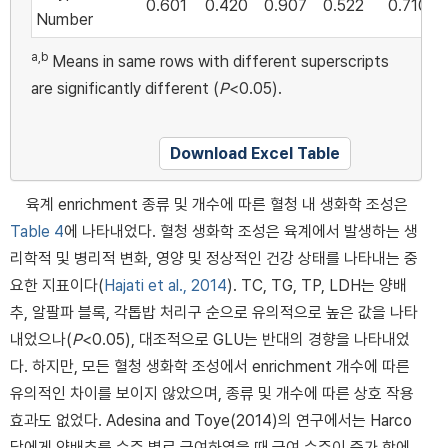
0.601
0.420
0.907
0.522
0.710
Number
a,b
Means in same rows with different superscripts
are significantly different (
P
<0.05).
Download Excel Table
육계 enrichment 종류 및 개수에 따른 혈청 내 생화학 조성은
Table 4
에 나타내었다. 혈청 생화학 조성은 육계에서 발생하는 생
리학적 및 병리적 변화, 영양 및 정상적인 건강 상태를 나타내는 중
요한 지표이다(
Hajati et al., 2014
). TC, TG, TP, LDH는 양배
추, 알팔파 블록, 각톱밥 처리구 순으로 유의적으로 높은 값을 나타
내었으나(
P
<0.05), 대조적으로 GLU는 반대의 경향을 나타내었
다. 하지만, 모든 혈청 생화학 조성에서 enrichment 개수에 따른
유의적인 차이를 보이지 않았으며, 종류 및 개수에 따른 상호 작용
효과도 없었다. Adesina and Toye(2014)의 연구에서는 Harco
닭에게 양배추를 수준 별로 급여하였을 때 급여 수준이 증가 함에