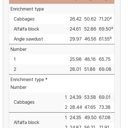
Enrichment type
a
Cabbages
26.42
50.62
71.20
a
Alfalfa block
24.61
52.86
69.50
b
Angle sawdust
29.97
46.56
61.55
Number
1
25.98
48.16
65.75
2
28.01
51.86
69.08
Enrichment type *
Number
1
24.39
53.58
69.01
Cabbages
2
28.44
47.65
73.38
1
24.35
49.50
67.08
Alfalfa block
2
24.87
56.21
71.91