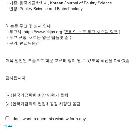
· 기존: 한국가금학회지, Korean Journal of Poultry Science
Enrichment on Growth
· 변경: Poultry Science and Biotechnology
Performance, Blood
Characteristics, Footpad
3. 논문 투고 및 심사 안내
Dermatitis, and Litter Moisture in
· 투고처: https://www.ekjps.org (
온라인 논문 투고 시스템 링크
)
Broilers
· 투고 규정: 새로운 영문 템플릿 준수
· 문의: 편집위원장
1
,
*
2
,
*
1
Hyunsoo Kim
,
Hee-Jin Kim
,
Jin-Joo Jeon
,
1
3
1
Jiseon Son
,
Yeon-Seo Yun
,
Eui-Chul Hong
,
1
,
†
더욱 발전된 모습으로 학문 교류의 장이 될 수 있도록 최선을 다하겠
Hwan-Ku Kang
Author Information & Copyright
▼
감사합니다.
Received:
Nov 23, 2022
; Revised:
Dec 22, 2022
;
Accepted:
Dec 23, 2022
(사)한국가금학회 회장 민원기 올림
Published Online: Dec 31, 2022
(사)한국가금학회 편집위원장 허정민 올림
I don't want to open this window for a day.
적요