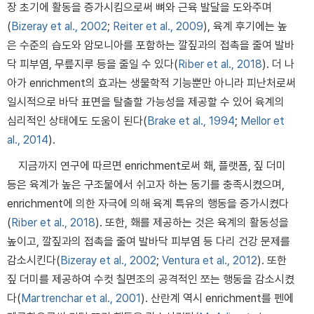
장 초기에 활동을 증가시킴으로써 뼈와 근육 발달을 도와주며
(
Bizeray et al., 2002
;
Reiter et al., 2009
), 육계 후기에는 높
은 수준의 습도와 암모니아를 포함하는 깔짚과의 접촉을 줄여 발바
닥 피부염, 무릎지루 등을 줄일 수 있다(
Riber et al., 2018
). 더 나
아가 enrichment의 효과는 생물학적 기능뿐만 아니라 피난처로써
일시적으로 바닥 표면을 탈출할 가능성을 제공할 수 있어 육계의
심리적인 상태에도 도움이 된다(
Brake et al., 1994
;
Mellor et
al., 2014
).
지금까지 연구에 따르면 enrichment로써 홰, 플랫폼, 짚 더미
등은 육계가 높은 구조물에서 쉬고자 하는 동기를 충족시켰으며,
enrichment에 의한 자극에 의해 육계 특유의 행동을 증가시켰다
(
Riber et al., 2018
). 또한, 홰를 제공하는 것은 육계의 활동성을
높이고, 깔짚과의 접촉을 줄여 발바닥 피부염 등 다리 건강 문제를
감소시킨다(
Bizeray et al., 2002
;
Ventura et al., 2012
). 또한
짚 더미를 제공하여 수컷 칠면조의 공격적인 쪼는 행동을 감소시켰
다(
Martrenchar et al., 2001
). 산란계 역시 enrichment를 펜에