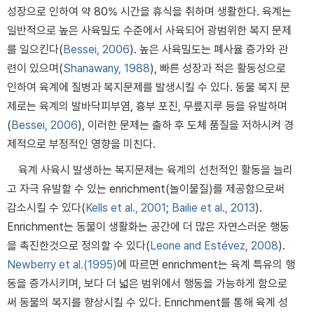
성장으로 인하여 약 80% 시간을 휴식을 취하며 생활한다. 육계는
일반적으로 높은 사육밀도 수준에서 사육되어 광범위한 복지 문제
를 일으킨다(
Bessei, 2006
). 높은 사육밀도는 폐사율 증가와 관
련이 있으며(
Shanawany, 1988
), 빠른 성장과 적은 활동성으로
인하여 육계에 질병과 복지문제를 발생시킬 수 있다. 동물 복지 문
제로는 육계의 발바닥피부염, 흉부 포진, 무릎지루 등을 유발하며
(
Bessei, 2006
), 이러한 문제는 출하 후 도체 품질을 저하시켜 경
제적으로 부정적인 영향을 미친다.
육계 사육시 발생하는 복지문제는 육계의 선천적인 활동을 늘리
고 자극 유발할 수 있는 enrichment(놀이물질)를 제공함으로써
감소시킬 수 있다(
Kells et al., 2001
;
Bailie et al., 2013
).
Enrichment는 동물이 생활화는 공간에 더 많은 자연스러운 행동
을 촉진한것으로 정의할 수 있다(
Leone and Estévez, 2008
).
Newberry et al.(1995)
에 따르면 enrichment는 육계 특유의 행
동을 증가시키며, 보다 더 넓은 범위에서 행동을 가능하게 함으로
써 동물의 복지를 향상시킬 수 있다. Enrichment를 통해 육계 성