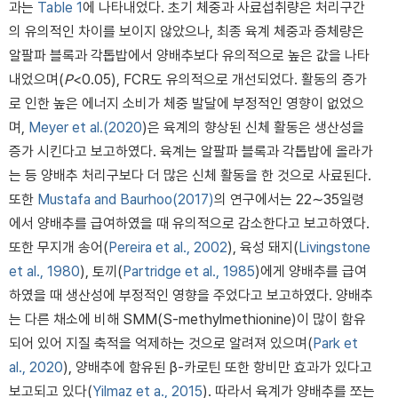
과는
Table 1
에 나타내었다. 초기 체중과 사료섭취량은 처리구간
의 유의적인 차이를 보이지 않았으나, 최종 육계 체중과 증체량은
알팔파 블록과 각톱밥에서 양배추보다 유의적으로 높은 값을 나타
내었으며(
P
<0.05), FCR도 유의적으로 개선되었다. 활동의 증가
로 인한 높은 에너지 소비가 체중 발달에 부정적인 영향이 없었으
며,
Meyer et al.(2020
)은 육계의 향상된 신체 활동은 생산성을
증가 시킨다고 보고하였다. 육계는 알팔파 블록과 각톱밥에 올라가
는 등 양배추 처리구보다 더 많은 신체 활동을 한 것으로 사료된다.
또한
Mustafa and Baurhoo(2017)
의 연구에서는 22∼35일령
에서 양배추를 급여하였을 때 유의적으로 감소한다고 보고하였다.
또한 무지개 송어(
Pereira et al., 2002
), 육성 돼지(
Livingstone
et al., 1980
), 토끼(
Partridge et al., 1985
)에게 양배추를 급여
하였을 때 생산성에 부정적인 영향을 주었다고 보고하였다. 양배추
는 다른 채소에 비해 SMM(S-methylmethionine)이 많이 함유
되어 있어 지질 축적을 억제하는 것으로 알려져 있으며(
Park et
al., 2020
), 양배추에 함유된 β-카로틴 또한 항비만 효과가 있다고
보고되고 있다(
Yilmaz et a., 2015
). 따라서 육계가 양배추를 쪼는