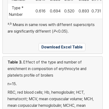
Type *
0.616
0.694
0.520
0.893
0.731
0
Number
a,b
Means in same rows with different superscripts
are significantly different (
P
<0.05).
Download Excel Table
Table 3.
Effect of the type and number of
enrichment in composition of erythrocyte and
platelets profile of broilers
n=15.
RBC, red blood cells; Hb, hemoglobulin; HCT,
hematocrit; MCV, mean corpuscular volume; MCH,
mean corpuscular hemoglobulin; MCHC, mean