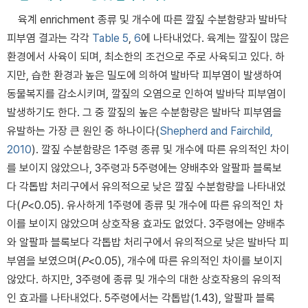
육계 enrichment 종류 및 개수에 따른 깔짚 수분함량과 발바닥
피부염 결과는 각각
Table 5
,
6
에 나타내었다. 육계는 깔짚이 많은
환경에서 사육이 되며, 최소한의 조건으로 주로 사육되고 있다. 하
지만, 습한 환경과 높은 밀도에 의하여 발바닥 피부염이 발생하여
동물복지를 감소시키며, 깔짚의 오염으로 인하여 발바닥 피부염이
발생하기도 한다. 그 중 깔짚의 높은 수분함량은 발바닥 피부염을
유발하는 가장 큰 원인 중 하나이다(
Shepherd and Fairchild,
2010
). 깔짚 수분함량은 1주령 종류 및 개수에 따른 유의적인 차이
를 보이지 않았으나, 3주령과 5주령에는 양배추와 알팔파 블록보
다 각톱밥 처리구에서 유의적으로 낮은 깔짚 수분함량을 나타내었
다(
P
<0.05). 유사하게 1주령에 종류 및 개수에 따른 유의적인 차
이를 보이지 않았으며 상호작용 효과도 없었다. 3주령에는 양배추
와 알팔파 블록보다 각톱밥 처리구에서 유의적으로 낮은 발바닥 피
부염을 보였으며(
P
<0.05), 개수에 따른 유의적인 차이를 보이지
않았다. 하지만, 3주령에 종류 및 개수의 대한 상호작용의 유의적
인 효과를 나타내었다. 5주령에서는 각톱밥(1.43), 알팔파 블록