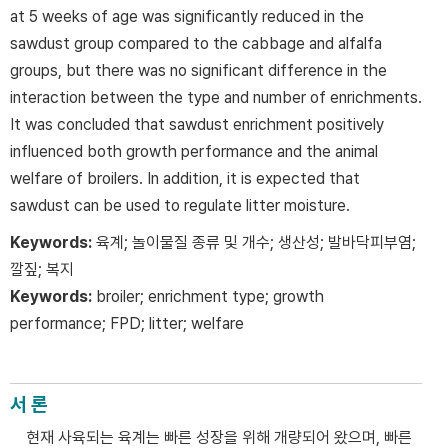
at 5 weeks of age was significantly reduced in the
sawdust group compared to the cabbage and alfalfa
groups, but there was no significant difference in the
interaction between the type and number of enrichments.
It was concluded that sawdust enrichment positively
influenced both growth performance and the animal
welfare of broilers. In addition, it is expected that
sawdust can be used to regulate litter moisture.
Keywords:
육계; 놀이물질 종류 및 개수; 생산성; 발바닥피부염;
깔짚; 복지
Keywords:
broiler; enrichment type; growth
performance; FPD; litter; welfare
서 론
현재 사육되는 육계는 빠른 성장을 위해 개량되어 왔으며, 빠른