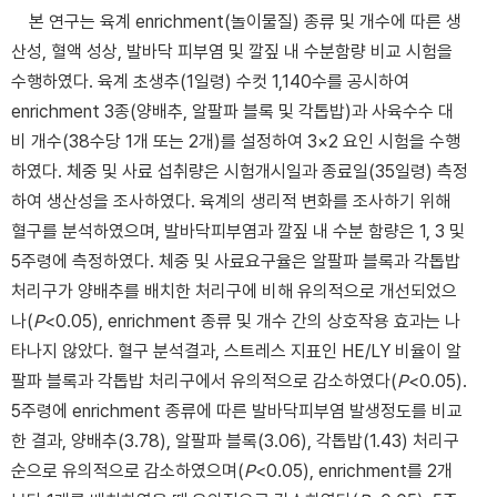
본 연구는 육계 enrichment(놀이물질) 종류 및 개수에 따른 생
산성, 혈액 성상, 발바닥 피부염 및 깔짚 내 수분함량 비교 시험을
수행하였다. 육계 초생추(1일령) 수컷 1,140수를 공시하여
enrichment 3종(양배추, 알팔파 블록 및 각톱밥)과 사육수수 대
비 개수(38수당 1개 또는 2개)를 설정하여 3×2 요인 시험을 수행
하였다. 체중 및 사료 섭취량은 시험개시일과 종료일(35일령) 측정
하여 생산성을 조사하였다. 육계의 생리적 변화를 조사하기 위해
혈구를 분석하였으며, 발바닥피부염과 깔짚 내 수분 함량은 1, 3 및
5주령에 측정하였다. 체중 및 사료요구율은 알팔파 블록과 각톱밥
처리구가 양배추를 배치한 처리구에 비해 유의적으로 개선되었으
나(
P
<0.05), enrichment 종류 및 개수 간의 상호작용 효과는 나
타나지 않았다. 혈구 분석결과, 스트레스 지표인 HE/LY 비율이 알
팔파 블록과 각톱밥 처리구에서 유의적으로 감소하였다(
P
<0.05).
5주령에 enrichment 종류에 따른 발바닥피부염 발생정도를 비교
한 결과, 양배추(3.78), 알팔파 블록(3.06), 각톱밥(1.43) 처리구
순으로 유의적으로 감소하였으며(
P
<0.05), enrichment를 2개