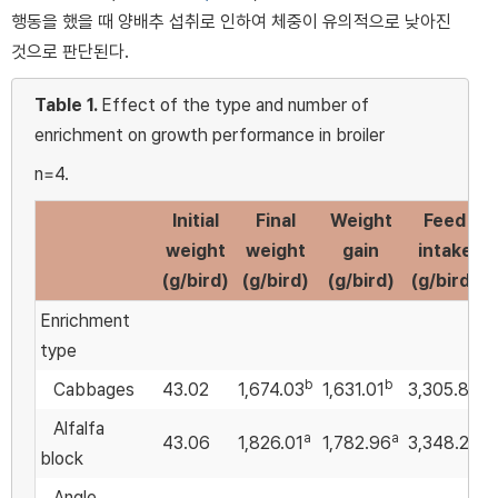
행동을 했을 때 양배추 섭취로 인하여 체중이 유의적으로 낮아진
것으로 판단된다.
Table 1.
Effect of the type and number of
enrichment on growth performance in broiler
n=4.
Initial
Final
Weight
Feed
weight
weight
gain
intake
(g/bird)
(g/bird)
(g/bird)
(g/bird)
Enrichment
type
b
b
Cabbages
43.02
1,674.03
1,631.01
3,305.89
Alfalfa
a
a
43.06
1,826.01
1,782.96
3,348.25
block
Angle