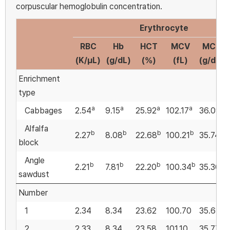
corpuscular hemoglobulin concentration.
Erythrocyte
RBC
Hb
HCT
MCV
MCH
(K/μL)
(g/dL)
(%)
(fL)
(g/dL)
Enrichment
type
a
a
a
a
Cabbages
2.54
9.15
25.92
102.17
36.09
Alfalfa
b
b
b
b
2.27
8.08
22.68
100.21
35.74
block
Angle
b
b
b
b
2.21
7.81
22.20
100.34
35.30
sawdust
Number
1
2.34
8.34
23.62
100.70
35.64
2
2.33
8.34
23.58
101.10
35.77