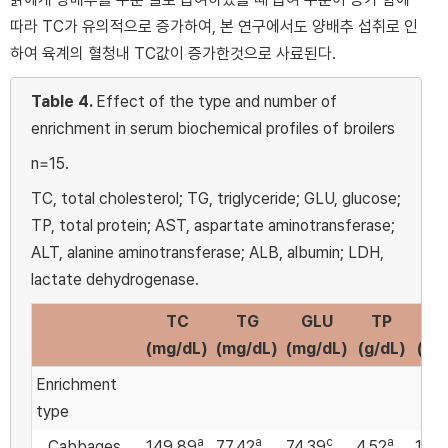
따라 TC가 유의적으로 증가하여, 본 연구에서도 양배추 섭취로 인
하여 육계의 혈청내 TC값이 증가한것으로 사료된다.
Table 4.
Effect of the type and number of
enrichment in serum biochemical profiles of broilers
n=15.
TC, total cholesterol; TG, triglyceride; GLU, glucose;
TP, total protein; AST, aspartate aminotransferase;
ALT, alanine aminotransferase; ALB, albumin; LDH,
lactate dehydrogenase.
TC
TG
GLU
TP
AL
(mg/dL)
(mg/dL)
(mg/dL)
(g/dL)
(g/
Enrichment
type
a
a
c
a
Cabbages
149.89
77.42
74.39
4.52
1.46