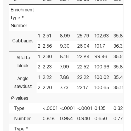
Enrichment
type *
Number
1
2.51
8.99
25.79
102.63
35.86
Cabbages
2
2.56
9.30
26.04
101.7
36.32
1
2.30
8.16
22.84
99.46
35.59
Alfalfa
block
2
2.23
7.99
22.52
100.96
35.88
1
2.22
7.88
22.22
100.02
35.48
Angle
sawdust
2
2.20
7.73
22.17
100.65
35.11
P
-values
Type
<.0001
<.0001
<.0001
0.135
0.328
Number
0.818
0.984
0.940
0.650
0.770
Type *