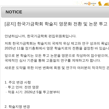
NOTICE
MENU
T
[공지] 한국가금학회 학술지 영문화 전환 및 논문 투고
o
g
안녕하십니까, 한국가금학회 편집위원회입니다.
Korean J. Poult. Sci.
2022
;
g
49
(
4
):
199
-
210
l
저희 한국가금학회는 학술지의 국제적 위상 제고와 연구 성과의 폭넓은
pISSN: 1225-6625, eISSN: 2287-5387
2025년 11월 정기총회에서 영문 학술지로의 전환을 결정한 바 있습니
e
DOI:
https://doi.org/10.5536/KJPS.2022.49.4.199
n
앞으로 본 학술지는 모든 투고 논문을 영문으로 작성하여 접수받으며,
a
Article
국제적인 심사 기준을 통해 고품질의 연구를 게재하고자 합니다.
v
새로운 도약을 위한 이번 변화에 회원 및 연구자 여러분의 적극적인 
Enrichment 종류 및 개수 설정에 따른 육
i
계 생산성, 혈액 특성, 발바닥 피부염, 깔짚
g
a
내 수분함량에 미치는 영향
1. 주요 변경 사항
t
· 투고 언어: 전면 영문
1
,
*
2
,
*
1
1
3
김현수
,
김희진
,
전진주
,
손지선
,
윤연서
,
i
· 적용 시기: 2026년 5월 투고분부터
1
1
,
†
홍의철
,
강환구
o
n
Effects of the Type and Number of
2. 학술지명 변경