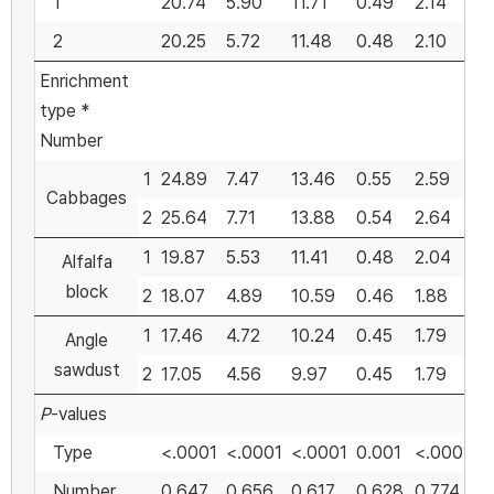
1
20.74
5.90
11.71
0.49
2.14
0
2
20.25
5.72
11.48
0.48
2.10
0
Enrichment
type *
Number
1
24.89
7.47
13.46
0.55
2.59
1
Cabbages
2
25.64
7.71
13.88
0.54
2.64
1
1
19.87
5.53
11.41
0.48
2.04
0
Alfalfa
block
2
18.07
4.89
10.59
0.46
1.88
0
1
17.46
4.72
10.24
0.45
1.79
0
Angle
sawdust
2
17.05
4.56
9.97
0.45
1.79
0
P
-values
Type
<.0001
<.0001
<.0001
0.001
<.0001
<
Number
0.647
0.656
0.617
0.628
0.774
0