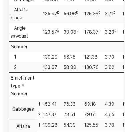
Alfalfa
b
b
b
b
c
135.97
56.96
125.36
3.71
1.31
block
Angle
c
c
a
c
a
123.57
39.08
178.37
3.20
1.71
sawdust
Number
1
139.29
56.75
121.38
3.79
1.49
2
133.67
58.89
130.70
3.82
1.49
Enrichment
type *
Number
1
152.41
76.33
69.18
4.39
1.67
Cabbages
2
147.37
78.51
79.61
4.65
1.74
1
139.28
54.39
125.55
3.78
1.49
Alfalfa