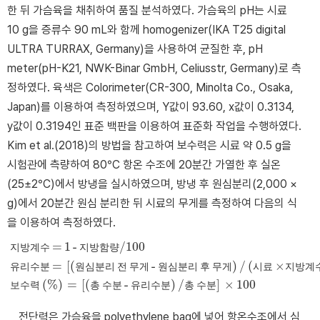
한 뒤 가슴육을 채취하여 품질 분석하였다. 가슴육의 pH는 시료
10 g을 증류수 90 mL와 함께 homogenizer(IKA T25 digital
ULTRA TURRAX, Germany)을 사용하여 균질한 후, pH
meter(pH-K21, NWK-Binar GmbH, Celiusstr, Germany)로 측
정하였다. 육색은 Colorimeter(CR-300, Minolta Co., Osaka，
Japan)를 이용하여 측정하였으며, Y값이 93.60, x값이 0.3134,
y값이 0.3194인 표준 백판을 이용하여 표준화 작업을 수행하였다.
Kim et al.(2018)의 방법을 참고하여 보수력은 시료 약 0.5 g을
시험관에 측량하여 80°C 항온 수조에 20분간 가열한 후 실온
(25±2°C)에서 방냉을 실시하였으며, 방냉 후 원심분리(2,000 ×
g)에서 20분간 원심 분리한 뒤 시료의 무게를 측정하여 다음의 식
을 이용하여 측정하였다.
=
1
-
/100
지
방
계
수
지
방
함
량
=
[
(
-
)
/
(
×
지방계수
=
1
-
지방함량/100
유리수분
=
[
(
원심분리
전
무게
-
원심분리
후
무게
)
/
(
유
리
수
분
원
심
분
리
전
무
게
원
심
분
리
후
무
게
시
료
지
방
계
(
%
)
=
[
(
-
)
/
]
×
100
보
수
력
총
수
분
유
리
수
분
총
수
분
전단력은 가슴육을 polyethylene bag에 넣어 항온수조에서 심