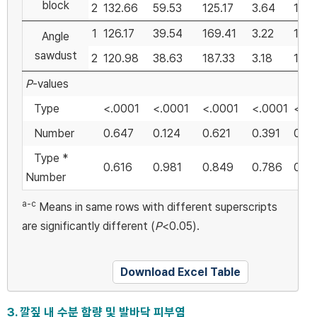
block
2
132.66
59.53
125.17
3.64
1.43
1
126.17
39.54
169.41
3.22
1.32
Angle
sawdust
2
120.98
38.63
187.33
3.18
1.29
P
-values
Type
<.0001
<.0001
<.0001
<.0001
<0.
Number
0.647
0.124
0.621
0.391
0.33
Type *
0.616
0.981
0.849
0.786
0.4
Number
a-c
Means in same rows with different superscripts
are significantly different (
P
<0.05).
Download Excel Table
3. 깔짚 내 수분 함량 및 발바닥 피부염