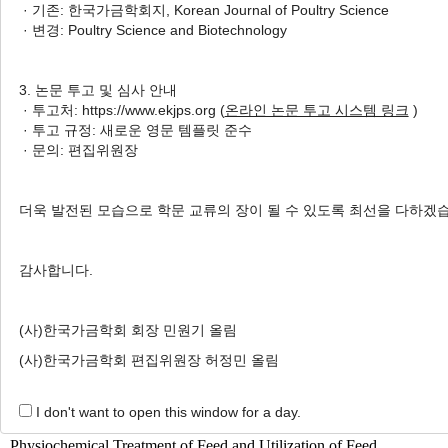
· 기존: 한국가금학회지, Korean Journal of Poultry Science
In-Surk Jang
· 변경: Poultry Science and Biotechnology
Poult Sci Biotechnol. 2026;53(2):101-
115.
3. 논문 투고 및 심사 안내
https://doi.org/10.5536/psb.260009
· 투고처: https://www.ekjps.org (
온라인 논문 투고 시스템 링크
)
· 투고 규정: 새로운 영문 템플릿 준수
HTML
PDF
PubReader
· 문의: 편집위원장
Perinatal Nutrition, Post-Hatch Holding Time and
In ovo
더욱 발전된 모습으로 학문 교류의 장이 될 수 있도록 최선을 다하겠
feeding
부화 전후 영양, 부화 후 유지시간, 그리고
In ovo
feeding
감사합니다.
Yang Soo Moon
문양수
(사)한국가금학회 회장 민원기 올림
Korean J. Poult. Sci. 2019;46(1):1-10.
https://doi.org/10.5536/KJPS.2019.46.1.1
(사)한국가금학회 편집위원장 허정민 올림
HTML
PDF
PubReader
I don't want to open this window for a day.
Physiochemical Treatment of Feed and Utilization of Feed