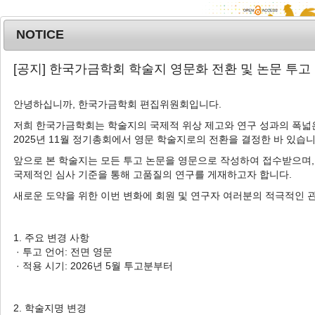
NOTICE
MENU
T
[공지] 한국가금학회 학술지 영문화 전환 및 논문 투고
o
g
안녕하십니까, 한국가금학회 편집위원회입니다.
g
l
저희 한국가금학회는 학술지의 국제적 위상 제고와 연구 성과의 폭넓은
Advanced Search List
2025년 11월 정기총회에서 영문 학술지로의 전환을 결정한 바 있습니
e
n
앞으로 본 학술지는 모든 투고 논문을 영문으로 작성하여 접수받으며,
a
국제적인 심사 기준을 통해 고품질의 연구를 게재하고자 합니다.
v
새로운 도약을 위한 이번 변화에 회원 및 연구자 여러분의 적극적인 
i
Search Keywords
g
Category_key: REVIEW
a
1. 주요 변경 사항
t
· 투고 언어: 전면 영문
3 Articles are founded.
i
· 적용 시기: 2026년 5월 투고분부터
o
Nutritional approach for the
n
improvement of leg bone health in
2. 학술지명 변경
broiler chicks