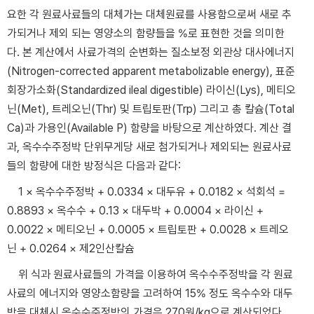
요한 각 원료사료들의 대체가는 대체원료를 사용함으로써 새로 추
가되거나 제외 되는 영양소의 함량들을 %로 표현한 것을 의미한
다. 본 계산에서 사료가격의 순변화는 질소보정 외관상 대사에너지
(Nitrogen-corrected apparent metabolizable energy), 표준
회장가소화(Standardized ileal digestible) 라이신(Lys), 메티오
닌(Met), 트레오닌(Thr) 및 트립토판(Trp) 그리고 총 칼슘(Total
Ca)과 가용인(Available P) 함량을 바탕으로 계산하였다. 계산 결
과, 옥수수주정박 단위무게당 새로 첨가되거나 제외되는 원료사료
들의 함량에 대한 방정식은 다음과 같다:
1 × 옥수수주정박 + 0.0334 × 대두유 + 0.0182 × 석회석 =
0.8893 × 옥수수 + 0.13 × 대두박 + 0.0004 × 라이신 +
0.0022 × 메티오닌 + 0.0005 × 트립토판 + 0.0028 × 트레오
닌 + 0.0264 × 제2인산칼슘
위 식과 원료사료들의 가격을 이용하여 옥수수주정박을 각 원료
사료의 에너지와 영양소함량을 고려하여 15% 정도 옥수수와 대두
박을 대체시 옥수수주정박의 가격은 270원/kg으로 계산되었다.