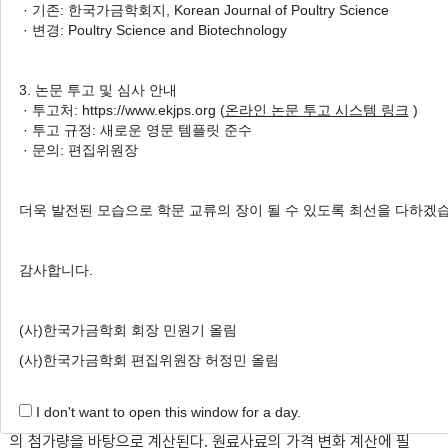
· 기존: 한국가금학회지, Korean Journal of Poultry Science
in Feed Ingredient Fed to Broiler
· 변경: Poultry Science and Biotechnology
Chickens
1
1
,
†
Su Hyun An
,
Changsu Kong
3. 논문 투고 및 심사 안내
· 투고처: https://www.ekjps.org (
온라인 논문 투고 시스템 링크
)
Author Information & Copyright
▼
· 투고 규정: 새로운 영문 템플릿 준수
· 문의: 편집위원장
Received:
Apr 18, 2018
; Revised:
May 14, 2018
;
Accepted:
May 14, 2018
더욱 발전된 모습으로 학문 교류의 장이 될 수 있도록 최선을 다하겠
Published Online: Jun 30, 2018
감사합니다.
적요
(사)한국가금학회 회장 민원기 올림
본 연구의 주제는 대체원료를 옥수수와 대두박을 대신해 첨가될
때의 원료가격들의 변화와 대체원료의 적정한 가격을 판단할 수 있
(사)한국가금학회 편집위원장 허정민 올림
는 방법을 제시하는 것이다. 옥수수과 대두박 그리고 대체원료의
I don't want to open this window for a day.
가격 변화는 각각의 원료사료들의 영양소 함량과 가격 및 대체원료
의 첨가량을 바탕으로 계산된다. 원료사료의 가격 변화 계산에 필