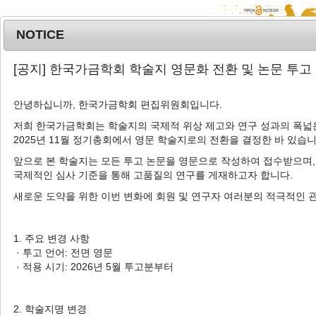
NOTICE
MENU
T
[공지] 한국가금학회 학술지 영문화 전환 및 논문 투고
o
g
안녕하십니까, 한국가금학회 편집위원회입니다.
Korean J. Poult. Sci.
2018
;
45
(
2
):
73
-
g
79
l
저희 한국가금학회는 학술지의 국제적 위상 제고와 연구 성과의 폭넓은
pISSN: 1225-6625, eISSN: 2287-5387
2025년 11월 정기총회에서 영문 학술지로의 전환을 결정한 바 있습니
e
DOI:
https://doi.org/10.5536/KJPS.2018.45.2.73
n
앞으로 본 학술지는 모든 투고 논문을 영문으로 작성하여 접수받으며,
a
Article
국제적인 심사 기준을 통해 고품질의 연구를 게재하고자 합니다.
v
새로운 도약을 위한 이번 변화에 회원 및 연구자 여러분의 적극적인 
영양소 함량을 고려한 육계 대체 원료사료의
i
대체가격 계산
g
a
1. 주요 변경 사항
1
1
,
†
안수현
,
공창수
t
· 투고 언어: 전면 영문
i
· 적용 시기: 2026년 5월 투고분부터
Calculation of Replacement Price
o
for Alternative Feed Ingredient in
n
Consideration of Nutrient Content
2. 학술지명 변경