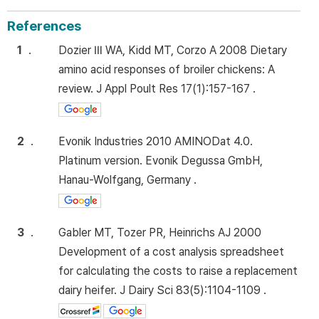
References
1
.
Dozier Ⅲ WA, Kidd MT, Corzo A 2008 Dietary
amino acid responses of broiler chickens: A
review. J Appl Poult Res 17(1):157-167 .
2
.
Evonik Industries 2010 AMINODat 4.0.
Platinum version. Evonik Degussa GmbH,
Hanau-Wolfgang, Germany .
3
.
Gabler MT, Tozer PR, Heinrichs AJ 2000
Development of a cost analysis spreadsheet
for calculating the costs to raise a replacement
dairy heifer. J Dairy Sci 83(5):1104-1109 .