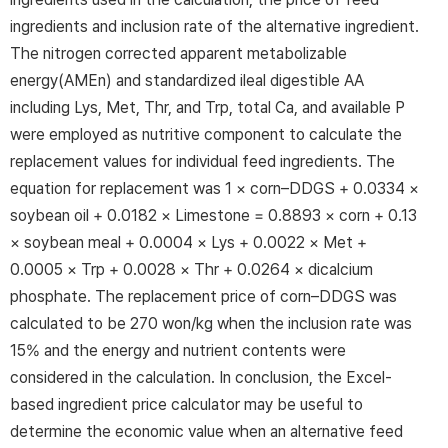
ingredients and inclusion rate of the alternative ingredient.
The nitrogen corrected apparent metabolizable
energy(AMEn) and standardized ileal digestible AA
including Lys, Met, Thr, and Trp, total Ca, and available P
were employed as nutritive component to calculate the
replacement values for individual feed ingredients. The
equation for replacement was 1 × corn–DDGS + 0.0334 ×
soybean oil + 0.0182 × Limestone = 0.8893 × corn + 0.13
× soybean meal + 0.0004 × Lys + 0.0022 × Met +
0.0005 × Trp + 0.0028 × Thr + 0.0264 × dicalcium
phosphate. The replacement price of corn–DDGS was
calculated to be 270 won/kg when the inclusion rate was
15% and the energy and nutrient contents were
considered in the calculation. In conclusion, the Excel-
based ingredient price calculator may be useful to
determine the economic value when an alternative feed