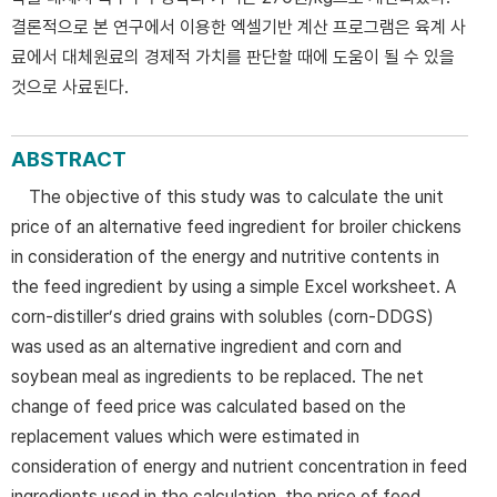
결론적으로 본 연구에서 이용한 엑셀기반 계산 프로그램은 육계 사
료에서 대체원료의 경제적 가치를 판단할 때에 도움이 될 수 있을
것으로 사료된다.
ABSTRACT
The objective of this study was to calculate the unit
price of an alternative feed ingredient for broiler chickens
in consideration of the energy and nutritive contents in
the feed ingredient by using a simple Excel worksheet. A
corn-distiller’s dried grains with solubles (corn-DDGS)
was used as an alternative ingredient and corn and
soybean meal as ingredients to be replaced. The net
change of feed price was calculated based on the
replacement values which were estimated in
consideration of energy and nutrient concentration in feed
ingredients used in the calculation, the price of feed