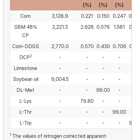
(%)
(%)
(%)
(%)
Corn
3,128.9
0.221
0.150
0.247
0.04
SBM 48%
2,221.3
2.628
0.576
1.581
0.57
CP
Corn-DDGS
2,770.0
0.570
0.430
0.706
0.16
2
DCP
-
-
-
-
-
Limestone
-
-
-
-
-
Soybean oil
9,004.5
-
-
-
-
DL-Met
-
-
99.00
-
-
L-Lys
-
79.80
-
-
-
L-Thr
-
-
-
99.00
-
L-Trp
-
-
-
-
98.5
1
The values of nitrogen corrected apparent