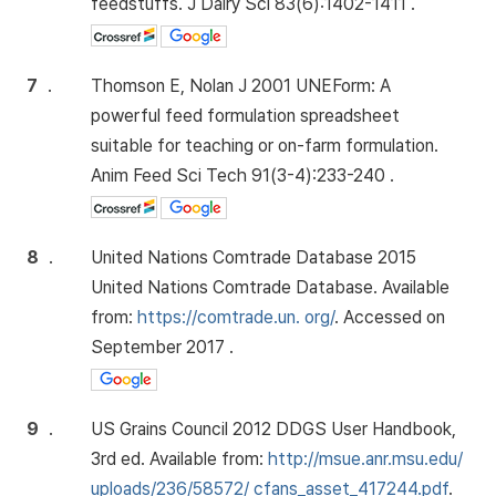
feedstuffs. J Dairy Sci 83(6):1402-1411 .
7
.
Thomson E, Nolan J 2001 UNEForm: A
powerful feed formulation spreadsheet
suitable for teaching or on-farm formulation.
Anim Feed Sci Tech 91(3-4):233-240 .
8
.
United Nations Comtrade Database 2015
United Nations Comtrade Database. Available
from:
https://comtrade.un. org/
. Accessed on
September 2017 .
9
.
US Grains Council 2012 DDGS User Handbook,
3rd ed. Available from:
http://msue.anr.msu.edu/
uploads/236/58572/ cfans_asset_417244.pdf
.