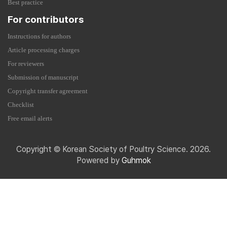
Best practice
For contributors
Instructions for authors
Article processing charges
For reviewers
Submission of manuscript
Copyright transfer agreement
Checklist
Free email alerts
Copyright © Korean Society of Poultry Science. 2026.
Powered by
Guhmok