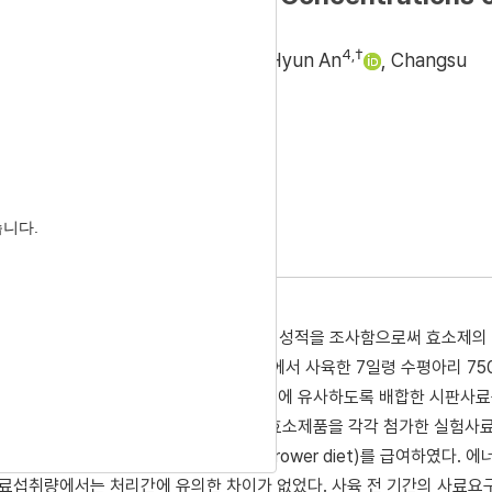
oiler Chickens
2
3
4
,
†
ung Kim
,
Eun Jib Kim
,
Su Hyun An
,
Changsu
 Accepted:
Jul 11, 2020
습니다.
러 종류의 효소제를 첨가, 급여하고 성장 성적을 조사함으로써 효소제의
 직후 동일한 사양 조건과 사료 급여 조건에서 사육한 7일령 수평아리 75
와 조단백질 수준을 Ross 308의 권장 수준에 유사하도록 배합한 시판사료
백질 수준을 1.0% 저감시킨 사료에 4종의 효소제품을 각각 첨가한 실험사
r diet)를, 이후 28일령까지 후기사료(grower diet)를 급여하였다. 에
사료섭취량에서는 처리간에 유의한 차이가 없었다. 사육 전 기간의 사료요