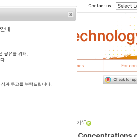
Contact us
 안내
 공유를 위해,
다.
rticles
Journal policies
For con
관심과 투고를 부탁드립니다.
3
료 내 효소제의 적용 효과
4
,
†
5
,
6
7
7
,
†
현
,
공창수
,
김수기
,
안병기
 in Feed with Reduced Concentrations 