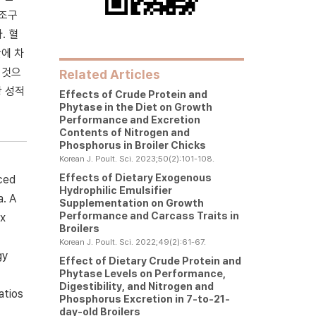
대조구
. 혈
에 차
 것으
Related Articles
장 성적
Effects of Crude Protein and
Phytase in the Diet on Growth
Performance and Excretion
Contents of Nitrogen and
Phosphorus in Broiler Chicks
Korean J. Poult. Sci. 2023;50(2):101-108.
Effects of Dietary Exogenous
uced
Hydrophilic Emulsifier
a. A
Supplementation on Growth
Performance and Carcass Traits in
ix
Broilers
Korean J. Poult. Sci. 2022;49(2):61-67.
gy
Effect of Dietary Crude Protein and
Phytase Levels on Performance,
Digestibility, and Nitrogen and
atios
Phosphorus Excretion in 7-to-21-
day-old Broilers