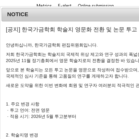
Metrics
E-alert
Online submission
NOTICE
[공지] 한국가금학회 학술지 영문화 전환 및 논문 투고
안녕하십니까, 한국가금학회 편집위원회입니다.
저희 한국가금학회는 학술지의 국제적 위상 제고와 연구 성과의 폭넓은
2025년 11월 정기총회에서 영문 학술지로의 전환을 결정한 바 있습니
Journal info
Browse a
앞으로 본 학술지는 모든 투고 논문을 영문으로 작성하여 접수받으며,
국제적인 심사 기준을 통해 고품질의 연구를 게재하고자 합니다.
Korean J. Poult. Sci.
2020
;
47
(
3
):
143
-
151
pISSN: 1225-6625, eISSN: 2287-5387
새로운 도약을 위한 이번 변화에 회원 및 연구자 여러분의 적극적인 
DOI:
https://doi.org/10.5536/KJPS.2020.47.3.14
Article
1. 주요 변경 사항
· 투고 언어: 전면 영문
육계에서 에너지 및 조단백질 저감 사
· 적용 시기: 2026년 5월 투고분부터
1
1
2
3
김웅래
,
권소희
,
김관응
,
김은집
,
안수
2. 학술지명 변경
Effect of Enzymes Application