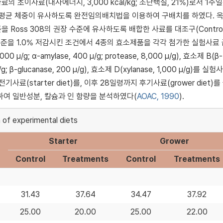
의 초이사료(대사에너지, 3,000 kcal/kg; 조단백질, 21%)로서 1주
별 평균 체중이 유사하도록 완전임의배치법을 이용하여 구배치를 하였다. 
Ross 308의 권장 수준에 유사하도록 배합한 사료를 대조구(Contro
질 수준을 1.0% 저감시킨 조건에서 4종의 효소제품을 각각 첨가한 실험사료
μ/g; α-amylase, 400 μ/g; protease, 8,000 μ/g), 효소제 B(β-
μ/g; β-glucanase, 200 μ/g), 효소제 D(xylanase, 1,000 μ/g)를 실
료(starter diet)를, 이후 28일령까지 후기사료(grower diet)를
취하여 일반성분, 칼슘과 인 함량을 분석하였다(
AOAC, 1990
).
 of experimental diets
Starter
Grower
Control
Treatments
Control
Treatments
31.43
37.64
34.47
37.92
25.00
20.00
25.00
22.00