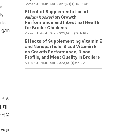
Korean J. Poult. Sci. 2024;51(4):161-168.
he
Effect of Supplementation of
ly
Allium hookeri
on Growth
Performance and Intestinal Health
nts,
for Broiler Chickens
 gain
Korean J. Poult. Sci. 2023;50(3):161-169.
Effects of Supplementing Vitamin E
and Nanoparticle-Sized Vitamin E
on Growth Performance, Blood
Profile, and Meat Quality in Broilers
Korean J. Poult. Sci. 2023;50(1):63-72.
 심하
에 대
대적으
,
가 함유