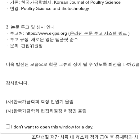
· 기존: 한국가금학회지, Korean Journal of Poultry Science
Energy and Crude Protein in Br
· 변경: Poultry Science and Biotechnology
1
1
Woong Lae Kim
,
So Hee Kwon
,
Kwan E
5
,
6
7
7
,
†
Kong
,
Soo Ki Kim
,
Byoung Ki An
3. 논문 투고 및 심사 안내
· 투고처: https://www.ekjps.org (
온라인 논문 투고 시스템 링크
)
Author Information & Copyright
▼
· 투고 규정: 새로운 영문 템플릿 준수
· 문의: 편집위원장
Received:
May 26, 2020
; Revised:
Aug 11, 2020
;
Published Online: Sep 30, 2020
더욱 발전된 모습으로 학문 교류의 장이 될 수 있도록 최선을 다하겠
감사합니다.
요약
대사에너지와 조단백질 수준을 낮춘 실험사료 내에 여
(사)한국가금학회 회장 민원기 올림
를 평가하기 위한 목적으로 본 연구를 수행하였다. 부화
(사)한국가금학회 편집위원장 허정민 올림
공시하였고(5처리, 6반복, 반복당 25수), 대사에너지
조구로 하였고, 대사에너지를 100 kcal 낮추고, 조단
I don't want to open this window for a day.
구(T1-T4)로 구분하였다. 21일령까지 전기사료(starte
조단백질 저감 사료 내 효소제 첨가 급여 후 증체량과 