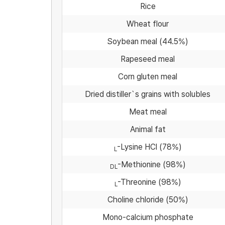
Rice
Wheat flour
Soybean meal (44.5%)
Rapeseed meal
Corn gluten meal
Dried distiller`s grains with solubles
Meat meal
Animal fat
-Lysine HCl (78%)
L
-Methionine (98%)
DL
-Threonine (98%)
L
Choline chloride (50%)
Mono-calcium phosphate