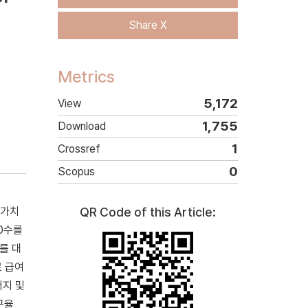
Share X
Metrics
5,172
View
1,755
Download
1
Crossref
0
Scopus
 가치
QR Code of this Article:
0수를
를 대
료 급여
너지 및
구율