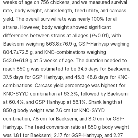
weeks of age on 756 chickens, and we measured survival
rate, body weight, shank length, feed utility, and carcass
yield. The overall survival rate was nearly 100% for all
strains. However, body weight showed significant
differences between strains at all ages (
P
<0.01), with
Baeksemi weighing 863.8±76.9 g, GSP-Hanhyup weighing
804.7±72.5 g, and KNC-combinations weighing
543.0±61.8 g at 5 weeks of age. The duration needed to
reach 850 g was estimated to be 34.5 days for Baeksemi,
37.5 days for GSP-Hanhyup, and 45.8-48.8 days for KNC-
combinations. Carcass yield percentage was highest for
KNC-SYYD combination at 63.3%, followed by Baeksemi
at 60.4%, and GSP-Hanhyup at 56.1%. Shank length at
850 g body weight was 7.6 cm for KNC-SYYD
combination, 7.8 cm for Baeksemi, and 8.0 cm for GSP-
Hanhyup. The feed conversion ratio at 850 g body weight
was 1.81 for Baeksemi, 2.17 for GSP-Hanhyup, and 2.27