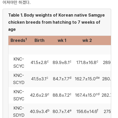
어져야만 하겠다.
Table 1.
Body weights of Korean native Samgye
chicken breeds from hatching to 7 weeks of
age
1
Breeds
Birth
wk 1
wk 2
wk 
KNC-
c
c
c
41.5±2.8
89.9±8.1
171.8±16.8
289.3±3
SCYC
KNC-
c
d
de
41.5±3.1
84.7±7.7
162.7±15.0
280.9±
SCYD
KNC-
c
c
cd
42.6±2.9
88.8±7.2
167.4±15.0
282.7±2
SDYC
KNC-
b
e
f
40.9±3.4
80.7±7.4
156.6±14.6
275.3±
SDYD