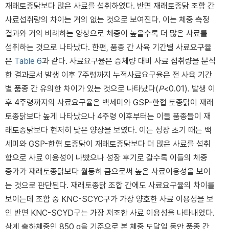
재래토종닭보다 많은 사료를 섭취하였다. 반면 재래토종닭 조합 간
사료섭취량의 차이는 거의 없는 것으로 보여진다. 이는 체중 측정
결과와 거의 비례하는 양상으로 체중이 높을수록 더 많은 사료를
섭취하는 것으로 나타났다. 한편, 품종 간 사육 기간별 사료요구율
은
Table 6
과 같다. 사료요구율은 증체량 대비 사료 섭취량을 분석
한 결과로서 발생 이후 7주령까지 누적사료요구율은 전 사육 기간
별 품종 간 유의한 차이가 있는 것으로 나타났다(
P
<0.01). 발생 이
후 4주령까지의 사료요구율은 백세미와 GSP-한협 토종닭이 재래
토종닭보다 높게 나타났으나 4주령 이후부터는 이들 품종들이 재
래토종닭보다 현저히 낮은 양상을 보였다. 이는 성장 초기 때는 백
세미와 GSP-한협 토종닭이 재래토종닭보다 더 많은 사료를 섭취
함으로 사료 이용성이 나빴으나 성장 후기로 갈수록 이들의 체중
증가가 재래토종닭보다 월등히 큼으로써 높은 사료이용성을 보이
는 것으로 판단된다. 재래토종닭 조합 간에도 사료요구율의 차이를
보이는데 조합 중 KNC-SCYC구가 가장 양호한 사료 이용성을 보
인 반면 KNC-SCYD구는 가장 저조한 사료 이용성을 나타내었다.
삼계 출하체중인 850 g을 기준으로 본 체중 도달일 동안 품종 간