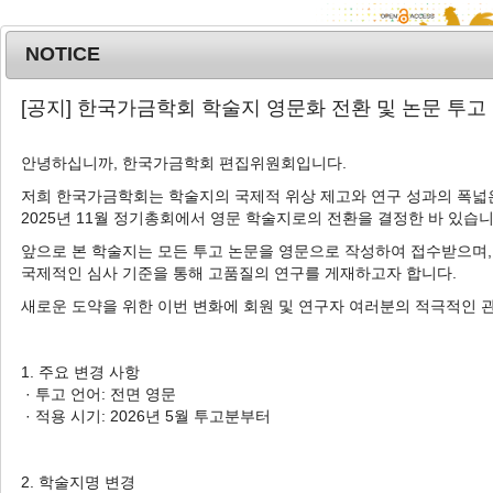
NOTICE
MENU
T
[공지] 한국가금학회 학술지 영문화 전환 및 논문 투고
o
g
안녕하십니까, 한국가금학회 편집위원회입니다.
Korean J. Poult. Sci.
2023
;
50
(
2
):
91
-
g
99
l
저희 한국가금학회는 학술지의 국제적 위상 제고와 연구 성과의 폭넓은
pISSN: 1225-6625, eISSN: 2287-5387
2025년 11월 정기총회에서 영문 학술지로의 전환을 결정한 바 있습니
e
DOI:
https://doi.org/10.5536/KJPS.2023.50.2.91
n
앞으로 본 학술지는 모든 투고 논문을 영문으로 작성하여 접수받으며,
a
Article
국제적인 심사 기준을 통해 고품질의 연구를 게재하고자 합니다.
v
새로운 도약을 위한 이번 변화에 회원 및 연구자 여러분의 적극적인 
삼계용 토종닭의 생산능력 고찰
i
g
1
2
3
4
5
김기곤
,
김현욱
,
추희진
,
허정민
,
오기석
,
오
a
1. 주요 변경 사항
6
2
,
†
상현
,
손시환
t
· 투고 언어: 전면 영문
i
· 적용 시기: 2026년 5월 투고분부터
A Study on the Production
o
Performance of Korean Native
n
Chickens for Samgye Chicken
2. 학술지명 변경