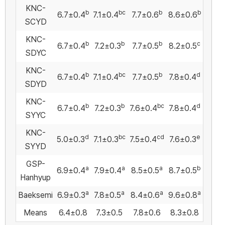
KNC-
b
bc
b
b
6.7±0.4
7.1±0.4
7.7±0.6
8.6±0.6
SCYD
KNC-
b
b
b
c
6.7±0.4
7.2±0.3
7.7±0.5
8.2±0.5
SDYC
KNC-
b
bc
b
d
6.7±0.4
7.1±0.4
7.7±0.5
7.8±0.4
SDYD
KNC-
b
b
bc
d
6.7±0.4
7.2±0.3
7.6±0.4
7.8±0.4
SYYC
KNC-
d
bc
cd
e
5.0±0.3
7.1±0.3
7.5±0.4
7.6±0.3
SYYD
GSP-
a
a
a
b
6.9±0.4
7.9±0.4
8.5±0.5
8.7±0.5
Hanhyup
a
a
a
a
Baeksemi
6.9±0.3
7.8±0.5
8.4±0.6
9.6±0.8
Means
6.4±0.8
7.3±0.5
7.8±0.6
8.3±0.8