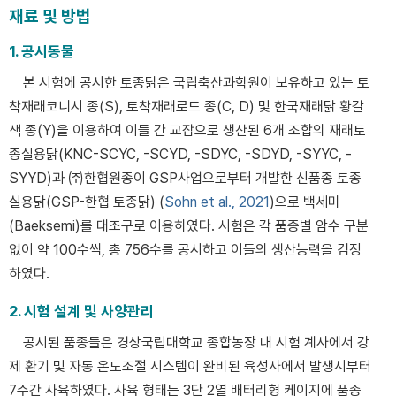
재료 및 방법
1. 공시동물
본 시험에 공시한 토종닭은 국립축산과학원이 보유하고 있는 토
착재래코니시 종(S), 토착재래로드 종(C, D) 및 한국재래닭 황갈
색 종(Y)을 이용하여 이들 간 교잡으로 생산된 6개 조합의 재래토
종실용닭(KNC-SCYC, -SCYD, -SDYC, -SDYD, -SYYC, -
SYYD)과 ㈜한협원종이 GSP사업으로부터 개발한 신품종 토종
실용닭(GSP-한협 토종닭) (
Sohn et al., 2021
)으로 백세미
(Baeksemi)를 대조구로 이용하였다. 시험은 각 품종별 암수 구분
없이 약 100수씩, 총 756수를 공시하고 이들의 생산능력을 검정
하였다.
2. 시험 설계 및 사양관리
공시된 품종들은 경상국립대학교 종합농장 내 시험 계사에서 강
제 환기 및 자동 온도조절 시스템이 완비된 육성사에서 발생시부터
7주간 사육하였다. 사육 형태는 3단 2열 배터리형 케이지에 품종