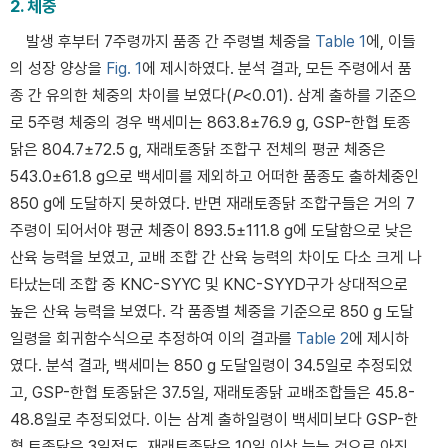
2. 체중
발생 후부터 7주령까지 품종 간 주령별 체중을
Table 1
에, 이들
의 성장 양상을
Fig. 1
에 제시하였다. 분석 결과, 모든 주령에서 품
종 간 유의한 체중의 차이를 보였다(
P
<0.01). 삼계 출하를 기준으
로 5주령 체중의 경우 백세미는 863.8±76.9 g, GSP-한협 토종
닭은 804.7±72.5 g, 재래토종닭 조합구 전체의 평균 체중은
543.0±61.8 g으로 백세미를 제외하고 어떠한 품종도 출하체중인
850 g에 도달하지 못하였다. 반면 재래토종닭 조합구들은 거의 7
주령이 되어서야 평균 체중이 893.5±111.8 g에 도달함으로 낮은
산육 능력을 보였고, 교배 조합 간 산육 능력의 차이도 다소 크게 나
타났는데 조합 중 KNC-SYYC 및 KNC-SYYD구가 상대적으로
높은 산육 능력을 보였다. 각 품종별 체중을 기준으로 850 g 도달
일령을 회귀함수식으로 추정하여 이의 결과를
Table 2
에 제시하
였다. 분석 결과, 백세미는 850 g 도달일령이 34.5일로 추정되었
고, GSP-한협 토종닭은 37.5일, 재래토종닭 교배조합들은 45.8-
48.8일로 추정되었다. 이는 삼계 출하일령이 백세미보다 GSP-한
협 토종닭은 3일정도, 재래토종닭은 10일 이상 늦는 것으로 아직