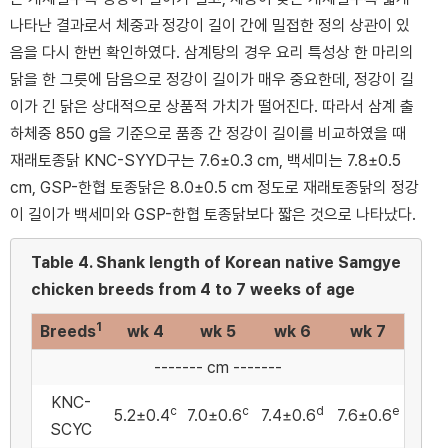
나타난 결과로서 체중과 정강이 길이 간에 밀접한 정의 상관이 있
음을 다시 한번 확인하였다. 삼계탕의 경우 요리 특성상 한 마리의
닭을 한 그릇에 담음으로 정강이 길이가 매우 중요한데, 정강이 길
이가 긴 닭은 상대적으로 상품적 가치가 떨어진다. 따라서 삼계 출
하체중 850 g을 기준으로 품종 간 정강이 길이를 비교하였을 때
재래토종닭 KNC-SYYD구는 7.6±0.3 cm, 백세미는 7.8±0.5
cm, GSP-한협 토종닭은 8.0±0.5 cm 정도로 재래토종닭의 정강
이 길이가 백세미와 GSP-한협 토종닭보다 짧은 것으로 나타났다.
Table 4.
Shank length of Korean native Samgye
chicken breeds from 4 to 7 weeks of age
1
Breeds
wk 4
wk 5
wk 6
wk 7
------- cm -------
KNC-
c
c
d
e
5.2±0.4
7.0±0.6
7.4±0.6
7.6±0.6
SCYC