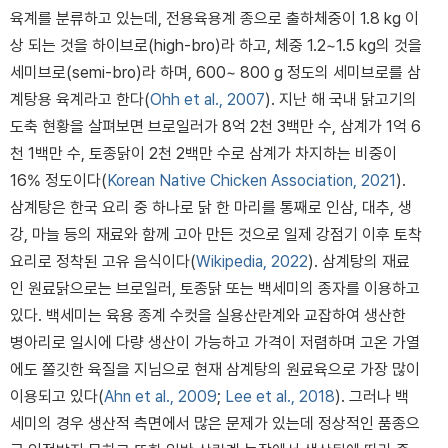
육계를 분류하고 있는데, 전용육용계 종으로 출하체중이 1.8 kg 이
상 되는 것을 하이브로(high-bro)라 하고, 체중 1.2~1.5 kg의 것을
세미브로(semi-bro)라 하며, 600~ 800 g 정도의 세미브로를 삼
계탕용 육계라고 한다(
Ohh et al., 2007
). 지난 해 국내 닭고기의
도축 현황을 살펴보면 브로일러가 8억 2천 3백만 수, 삼계가 1억 6
천 1백만 수, 토종닭이 2천 2백만 수로 삼계가 차지하는 비중이
16% 정도이다(
Korean Native Chicken Association, 2021
).
삼계탕은 한국 요리 중 하나로 닭 한 마리를 통째로 인삼, 대추, 생
강, 마늘 등의 재료와 함께 고아 만든 것으로 일제 강점기 이후 토착
요리로 정착된 고유 음식이다(
Wikipedia, 2022
). 삼계탕의 재료
인 원료닭으로는 브로일러, 토종닭 또는 백세미의 종자를 이용하고
있다. 백세미는 육용 종계 수컷을 실용산란계와 교잡하여 생산한
병아리로 일시에 다량 생산이 가능하고 가격이 저렴하며 고온 가열
에도 쫄깃한 육질을 지님으로 현재 삼계탕의 원료육으로 가장 많이
이용되고 있다(
Ahn et al., 2009
;
Lee et al., 2018
). 그러나 백
세미의 경우 생산적 측면에서 많은 문제가 있는데 정상적인 품종으