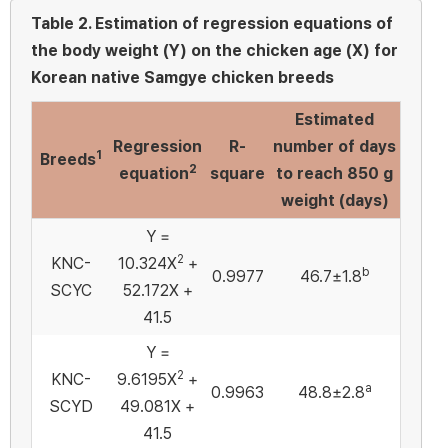
Table 2.
Estimation of regression equations of
the body weight (Y) on the chicken age (X) for
Korean native Samgye chicken breeds
Estimated
Regression
R-
number of days
1
Breeds
2
equation
square
to reach 850 g
weight (days)
Y =
2
KNC-
10.324X
+
b
0.9977
46.7±1.8
SCYC
52.172X +
41.5
Y =
2
KNC-
9.6195X
+
a
0.9963
48.8±2.8
SCYD
49.081X +
41.5