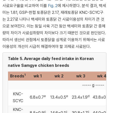
사료요구율을 비교하여 이를
Fig. 2
에 제시하였다. 분석 결과, 백세
미는 1.81, GSP-한협 토종닭은 2.17, 재래토종닭 KNC-SCYC구
는 2.27로 나타나 백세미와 토종닭 간 사료이용성의 차이가 큰 것
으로 보여진다. 이는 동일 사육 기간 동안 백세미와 토종닭 간 증체
량의 차이가 사료섭취량의 차이보다 크기 때문인 것으로 판단된다.
따라서 생산비 관점에서 토종닭을 삼계로 이용하기 위해서는 사료
이용성의 개선이 시급히 해결하여야 할 과제로 사료된다.
Table 5.
Average daily feed intake in Korean
native Samgye chicken breeds
1
Breeds
wk 1
wk 2
wk 3
wk 4
----- g -----
KNC-
e
e
d
b
6.8±0.7
13.4±0.5
23.4±1.9
43.8±0.5
SCYC
KNC-
c
c
c
b
8.5±0.9
14.6±0.1
30.8±1.7
44.0±0.5