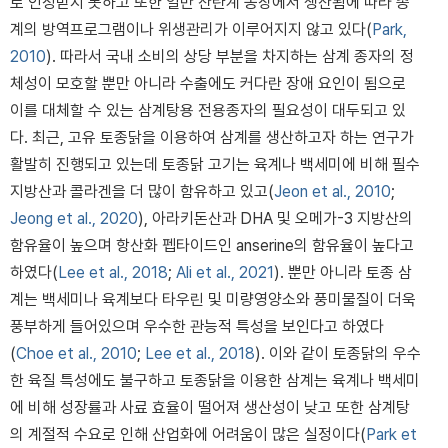
로 인정받지 못하고 또한 일반 산란계 농장에서 생산됨에 따라 종
계의 방역프로그램이나 위생관리가 이루어지지 않고 있다(
Park,
2010
). 따라서 국내 소비의 상당 부분을 차지하는 삼계 종자의 정
체성이 모호할 뿐만 아니라 수출에도 커다란 장애 요인이 됨으로
이를 대체할 수 있는 삼계탕용 전용종자의 필요성이 대두되고 있
다. 최근, 고유 토종닭을 이용하여 삼계를 생산하고자 하는 연구가
활발히 진행되고 있는데 토종닭 고기는 육계나 백세미에 비해 필수
지방산과 콜라겐을 더 많이 함유하고 있고(
Jeon et al., 2010
;
Jeong et al., 2020
), 아라키돈산과 DHA 및 오메가-3 지방산의
함유율이 높으며 항산화 펩타이드인 anserine의 함유율이 높다고
하였다(
Lee et al., 2018
;
Ali et al., 2021
). 뿐만 아니라 토종 삼
계는 백세미나 육계보다 타우린 및 미량영양소와 풍미물질이 더욱
풍부하게 들어있으며 우수한 관능적 특성을 보인다고 하였다
(
Choe et al., 2010
;
Lee et al., 2018
). 이와 같이 토종닭의 우수
한 육질 특성에도 불구하고 토종닭을 이용한 삼계는 육계나 백세미
에 비해 성장률과 사료 효율이 떨어져 생산성이 낮고 또한 삼계탕
의 계절적 수요로 인해 산업화에 어려움이 많은 실정이다(
Park et