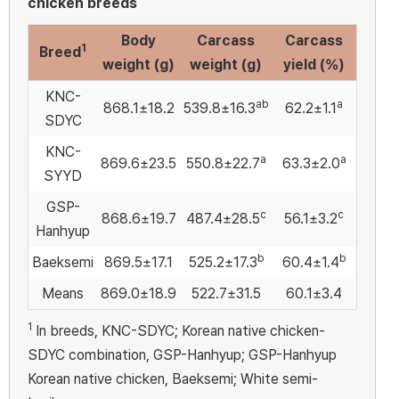
chicken breeds
Body
Carcass
Carcass
1
Breed
weight (g)
weight (g)
yield (%)
KNC-
ab
a
868.1±18.2
539.8±16.3
62.2±1.1
SDYC
KNC-
a
a
869.6±23.5
550.8±22.7
63.3±2.0
SYYD
GSP-
c
c
868.6±19.7
487.4±28.5
56.1±3.2
Hanhyup
b
b
Baeksemi
869.5±17.1
525.2±17.3
60.4±1.4
Means
869.0±18.9
522.7±31.5
60.1±3.4
1
In breeds, KNC-SDYC; Korean native chicken-
SDYC combination, GSP-Hanhyup; GSP-Hanhyup
Korean native chicken, Baeksemi; White semi-