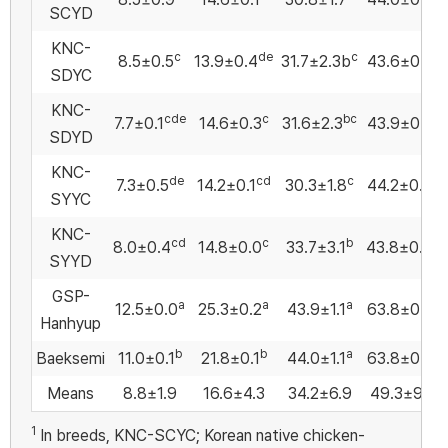
SCYD
KNC-
c
de
c
b
8.5±0.5
13.9±0.4
31.7±2.3b
43.6±0.5
SDYC
KNC-
cde
c
bc
b
7.7±0.1
14.6±0.3
31.6±2.3
43.9±0.5
SDYD
KNC-
de
cd
c
b
7.3±0.5
14.2±0.1
30.3±1.8
44.2±0.4
SYYC
KNC-
cd
c
b
b
8.0±0.4
14.8±0.0
33.7±3.1
43.8±0.4
SYYD
GSP-
a
a
a
a
12.5±0.0
25.3±0.2
43.9±1.1
63.8±0.7
Hanhyup
b
b
a
a
Baeksemi
11.0±0.1
21.8±0.1
44.0±1.1
63.8±0.5
Means
8.8±1.9
16.6±4.3
34.2±6.9
49.3±9.0
1
In breeds, KNC-SCYC; Korean native chicken-