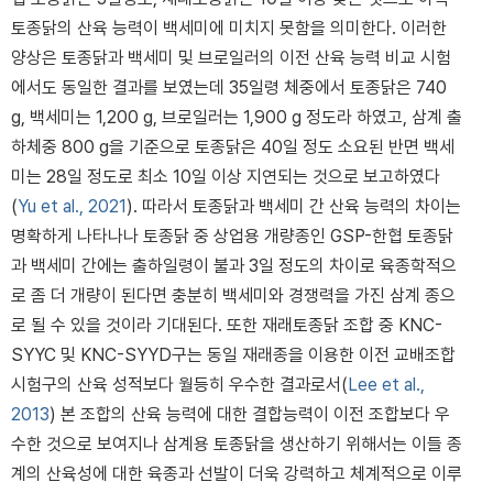
토종닭의 산육 능력이 백세미에 미치지 못함을 의미한다. 이러한
양상은 토종닭과 백세미 및 브로일러의 이전 산육 능력 비교 시험
에서도 동일한 결과를 보였는데 35일령 체중에서 토종닭은 740
g, 백세미는 1,200 g, 브로일러는 1,900 g 정도라 하였고, 삼계 출
하체중 800 g을 기준으로 토종닭은 40일 정도 소요된 반면 백세
미는 28일 정도로 최소 10일 이상 지연되는 것으로 보고하였다
(
Yu et al., 2021
). 따라서 토종닭과 백세미 간 산육 능력의 차이는
명확하게 나타나나 토종닭 중 상업용 개량종인 GSP-한협 토종닭
과 백세미 간에는 출하일령이 불과 3일 정도의 차이로 육종학적으
로 좀 더 개량이 된다면 충분히 백세미와 경쟁력을 가진 삼계 종으
로 될 수 있을 것이라 기대된다. 또한 재래토종닭 조합 중 KNC-
SYYC 및 KNC-SYYD구는 동일 재래종을 이용한 이전 교배조합
시험구의 산육 성적보다 월등히 우수한 결과로서(
Lee et al.,
2013
) 본 조합의 산육 능력에 대한 결합능력이 이전 조합보다 우
수한 것으로 보여지나 삼계용 토종닭을 생산하기 위해서는 이들 종
계의 산육성에 대한 육종과 선발이 더욱 강력하고 체계적으로 이루