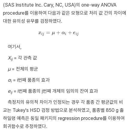
(SAS Institute Inc. Cary, NC, USA)의 one-way ANOVA
procedure를 이용하여 다음과 같은 모형으로 처리 값 간의 차이에
대한 유의성 유무를 검정하였다.
=
+
+
x
x
i
j
=
μ
μ
+
α
α
i
+
e
i
j
e
i
j
i
i
j
여기서,
X
= 각 관측 값
ij
μ
= 전체의 평균
α
= i번째 품종의 효과
i
e
= i번째 품종의 j번째 개체의 임의의 잔여 효과
ij
측정치의 유의적 차이가 인정되는 경우 각 품종 간 평균값의 비
교는 Tukey's HSD 검정 방법으로 분석하였고, 품종별 850 g 출
하일령 예측은 동일 패키지의 regression procedure를 이용하여
회귀함수로 추정하였다.