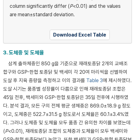
column significantly differ (
P
<0.01) and the values
are mean±standard deviation.
Download Excel Table
3. 도체중 및 도체율
삼계 출하체중인 850 g을 기준으로 재래토종닭 2개의 교배조
합구와 GSP-한협 토종닭 및 백세미 각 20여 마리씩을 선별하여
도살 후 지육 중량을 측정하고 이의 결과를
Table 3
에 제시하였다.
도살 시기는 품종별 성장률이 다름으로 인해 재래토종닭 조합은
45일 전후, 백세미와 GSP-한협 토종닭은 35일 전후에 시행하였
다. 분석 결과, 모든 구의 전체 평균 생체중은 869.0±18.9 g 정도
이고, 도체중은 522.7±31.5 g 정도로서 도체율은 60.1±3.4%였
다. 그러나 도체중 및 도체율 모두 품종 간 유의한 차이를 보였는데
(
P
<0.01), 재래토종닭 조합의 도체중과 도체율이 모두 백세미와
GSP-한협 토종닭보다 높았고, 또한 백세미가 GSP-한협 토종닭보