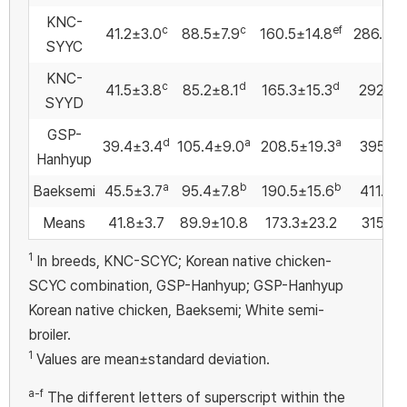
KNC-
c
c
ef
41.2±3.0
88.5±7.9
160.5±14.8
286.0±2
SYYC
KNC-
c
d
d
41.5±3.8
85.2±8.1
165.3±15.3
292.5±
SYYD
GSP-
d
a
a
39.4±3.4
105.4±9.0
208.5±19.3
395.1±
Hanhyup
a
b
b
Baeksemi
45.5±3.7
95.4±7.8
190.5±15.6
411.9±
Means
41.8±3.7
89.9±10.8
173.3±23.2
315.6±
1
In breeds, KNC-SCYC; Korean native chicken-
SCYC combination, GSP-Hanhyup; GSP-Hanhyup
Korean native chicken, Baeksemi; White semi-
broiler.
1
Values are mean±standard deviation.
a-f
The different letters of superscript within the