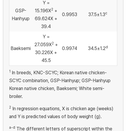
Y =
2
GSP-
15.196X
+
c
0.9953
37.5±1.3
Hanhyup
69.624X +
39.4
Y =
2
27.059X
+
d
Baeksemi
0.9974
34.5±1.2
30.226X +
45.5
1
In breeds, KNC-SCYC; Korean native chicken-
SCYC combination, GSP-Hanhyup; GSP-Hanhyup
Korean native chicken, Baeksemi; White semi-
broiler.
2
In regression equations, X is chicken age (weeks)
and Y is predicted values of body weight (g).
a-d
The different letters of superscript within the