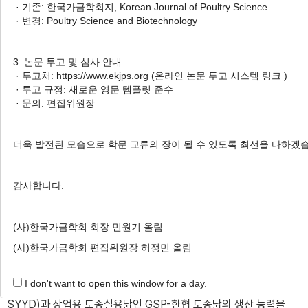
· 기존: 한국가금학회지, Korean Journal of Poultry Science
Production
· 변경: Poultry Science and Biotechnology
1
2
3
Kigon Kim
,
Hyun-Wook Kim
,
Hyo Jun Choo
,
4
5
6
Jung Min Heo
,
Ki Suk Oh
,
Sang-Hyon Oh
,
3. 논문 투고 및 심사 안내
2
,
†
See Hwan Sohn
· 투고처: https://www.ekjps.org (
온라인 논문 투고 시스템 링크
)
· 투고 규정: 새로운 영문 템플릿 준수
· 문의: 편집위원장
Author Information & Copyright
▼
Received:
Apr 15, 2023
; Revised:
May 10, 2023
;
더욱 발전된 모습으로 학문 교류의 장이 될 수 있도록 최선을 다하겠
Accepted:
May 11, 2023
Published Online: Jun 30, 2023
감사합니다.
적요
(사)한국가금학회 회장 민원기 올림
본 연구는 생산 능력이 우수한 삼계용 토종닭을 개발하기 위한
(사)한국가금학회 편집위원장 허정민 올림
것으로 국내 고유 토종닭 종자들 간 교잡으로 생산한 6개 조합의
I don't want to open this window for a day.
재래토종닭(KNC-SCYC, SCYD, SDYC, SDYD, SYYC,
SYYD)과 상업용 토종실용닭인 GSP-한협 토종닭의 생산 능력을