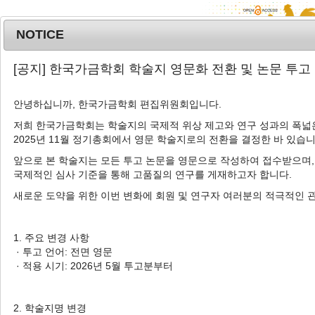
NOTICE
MENU
T
[공지] 한국가금학회 학술지 영문화 전환 및 논문 투고
o
g
안녕하십니까, 한국가금학회 편집위원회입니다.
Korean J. Poult. Sci.
2020
;
47
(
2
):
95
-
g
105
l
저희 한국가금학회는 학술지의 국제적 위상 제고와 연구 성과의 폭넓은
pISSN: 1225-6625, eISSN: 2287-5387
2025년 11월 정기총회에서 영문 학술지로의 전환을 결정한 바 있습니
e
DOI:
https://doi.org/10.5536/KJPS.2020.47.2.95
n
앞으로 본 학술지는 모든 투고 논문을 영문으로 작성하여 접수받으며,
a
Article
국제적인 심사 기준을 통해 고품질의 연구를 게재하고자 합니다.
v
새로운 도약을 위한 이번 변화에 회원 및 연구자 여러분의 적극적인 
한국토종닭 5품종의 생산능력 및 스트레스
i
반응 정도
g
a
1. 주요 변경 사항
1
2
2
2
3
,
†
조은정
,
최은식
,
정현철
,
김보경
,
손시환
t
· 투고 언어: 전면 영문
i
· 적용 시기: 2026년 5월 투고분부터
Production Traits and Stress
o
Responses of Five Korean Native
n
Chicken Breeds
2. 학술지명 변경