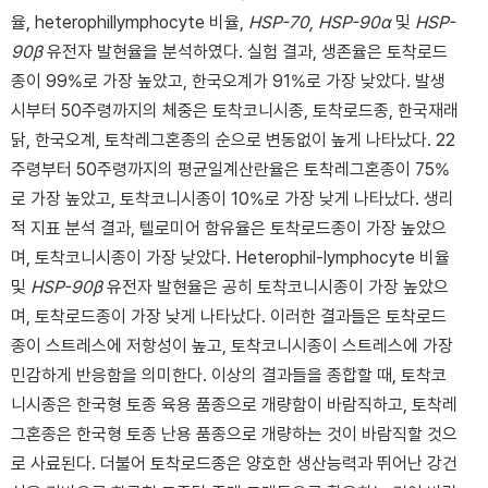
율, heterophillymphocyte 비율,
HSP-70, HSP-90α
및
HSP-
90β
유전자 발현율을 분석하였다. 실험 결과, 생존율은 토착로드
종이 99%로 가장 높았고, 한국오계가 91%로 가장 낮았다. 발생
시부터 50주령까지의 체중은 토착코니시종, 토착로드종, 한국재래
닭, 한국오계, 토착레그혼종의 순으로 변동없이 높게 나타났다. 22
주령부터 50주령까지의 평균일계산란율은 토착레그혼종이 75%
로 가장 높았고, 토착코니시종이 10%로 가장 낮게 나타났다. 생리
적 지표 분석 결과, 텔로미어 함유율은 토착로드종이 가장 높았으
며, 토착코니시종이 가장 낮았다. Heterophil-lymphocyte 비율
및
HSP-90β
유전자 발현율은 공히 토착코니시종이 가장 높았으
며, 토착로드종이 가장 낮게 나타났다. 이러한 결과들은 토착로드
종이 스트레스에 저항성이 높고, 토착코니시종이 스트레스에 가장
민감하게 반응함을 의미한다. 이상의 결과들을 종합할 때, 토착코
니시종은 한국형 토종 육용 품종으로 개량함이 바람직하고, 토착레
그혼종은 한국형 토종 난용 품종으로 개량하는 것이 바람직할 것으
로 사료된다. 더불어 토착로드종은 양호한 생산능력과 뛰어난 강건