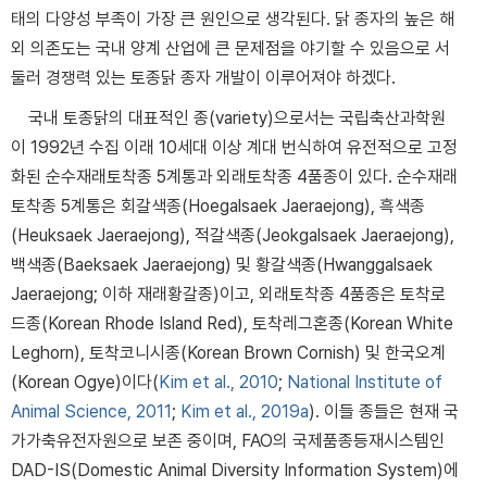
태의 다양성 부족이 가장 큰 원인으로 생각된다. 닭 종자의 높은 해
외 의존도는 국내 양계 산업에 큰 문제점을 야기할 수 있음으로 서
둘러 경쟁력 있는 토종닭 종자 개발이 이루어져야 하겠다.
국내 토종닭의 대표적인 종(variety)으로서는 국립축산과학원
이 1992년 수집 이래 10세대 이상 계대 번식하여 유전적으로 고정
화된 순수재래토착종 5계통과 외래토착종 4품종이 있다. 순수재래
토착종 5계통은 회갈색종(Hoegalsaek Jaeraejong), 흑색종
(Heuksaek Jaeraejong), 적갈색종(Jeokgalsaek Jaeraejong),
백색종(Baeksaek Jaeraejong) 및 황갈색종(Hwanggalsaek
Jaeraejong; 이하 재래황갈종)이고, 외래토착종 4품종은 토착로
드종(Korean Rhode Island Red), 토착레그혼종(Korean White
Leghorn), 토착코니시종(Korean Brown Cornish) 및 한국오계
(Korean Ogye)이다(
Kim et al., 2010
;
National Institute of
Animal Science, 2011
;
Kim et al., 2019a
). 이들 종들은 현재 국
가가축유전자원으로 보존 중이며, FAO의 국제품종등재시스템인
DAD-IS(Domestic Animal Diversity Information System)에