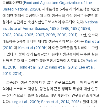
등록되어있다(
Food and Agriculture Organization of the
United Nations, 2020
). 재래토착종 5계통과 외래토착종 4품종
에 대한 형태적 특성이나 매 세대 생산능력 검정 성적은 농촌진흥
청에서 발간하는 축산시험연구보고서에 수록되어 있다(
National
Institute of Animal Science, 1995, 1996, 1997, 1998,
2003, 2004, 2005, 2007, 2008, 2009, 2011
). 또한, 순수재
래토착종 5계통에 대한 세대별 생산능력의 변화 추이는
Kim et al.
(2010)
과
Kim et al.(2019b)
이 이들 자료들을 정리하여 보고한
바 있다. 더불어 상기 토종닭을 이용하여 생산능력이 우수한 실용
닭을 얻고자 하는 다양한 교배조합시험들이 시도되었다(
Park et
al., 2010
;
Hong et al., 2012
;
Kang et al., 2012
;
Lee et al.,
2013
,
2014
).
토종닭의 생산 특성에 대한 많은 연구 보고들에 비해 이들의 면
역이나 스트레스 저항성, 강건성과 같은 생리적 특성에 대한 연구
는 상대적으로 미흡한 실정으로 매우 제한적인 연구들만 소개하고
있다(
Jung et al., 2009
;
Sohn et al., 2014
,
2015
). 닭에 있어