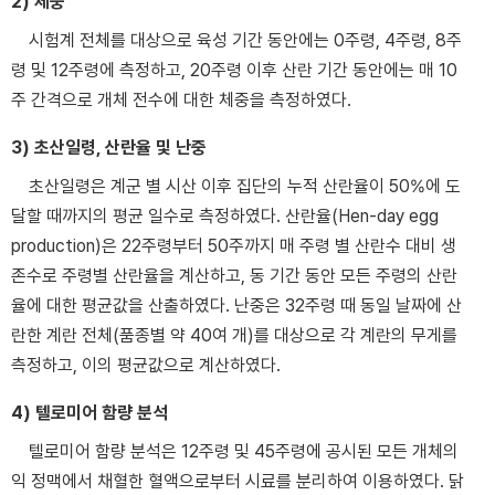
2) 체중
시험계 전체를 대상으로 육성 기간 동안에는 0주령, 4주령, 8주
령 및 12주령에 측정하고, 20주령 이후 산란 기간 동안에는 매 10
주 간격으로 개체 전수에 대한 체중을 측정하였다.
3) 초산일령, 산란율 및 난중
초산일령은 계군 별 시산 이후 집단의 누적 산란율이 50%에 도
달할 때까지의 평균 일수로 측정하였다. 산란율(Hen-day egg
production)은 22주령부터 50주까지 매 주령 별 산란수 대비 생
존수로 주령별 산란율을 계산하고, 동 기간 동안 모든 주령의 산란
율에 대한 평균값을 산출하였다. 난중은 32주령 때 동일 날짜에 산
란한 계란 전체(품종별 약 40여 개)를 대상으로 각 계란의 무게를
측정하고, 이의 평균값으로 계산하였다.
4) 텔로미어 함량 분석
텔로미어 함량 분석은 12주령 및 45주령에 공시된 모든 개체의
익 정맥에서 채혈한 혈액으로부터 시료를 분리하여 이용하였다. 닭