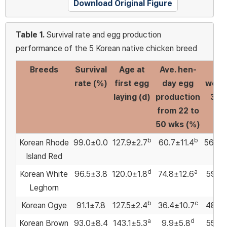
Download Original Figure
Table 1.
Survival rate and egg production
performance of the 5 Korean native chicken breed
Breeds
Survival
Age at
Ave. hen-
Eg
rate (%)
first egg
day egg
weigh
laying (d)
production
32 
from 22 to
(g
50 wks (%)
b
b
Korean Rhode
99.0±0.0
127.9±2.7
60.7±11.4
56.7±
Island Red
d
a
Korean White
96.5±3.8
120.0±1.8
74.8±12.6
59.3±
Leghorn
b
c
Korean Ogye
91.1±7.8
127.5±2.4
36.4±10.7
48.2±
a
d
Korean Brown
93.0±8.4
143.1±5.3
9.9±5.8
55.3±