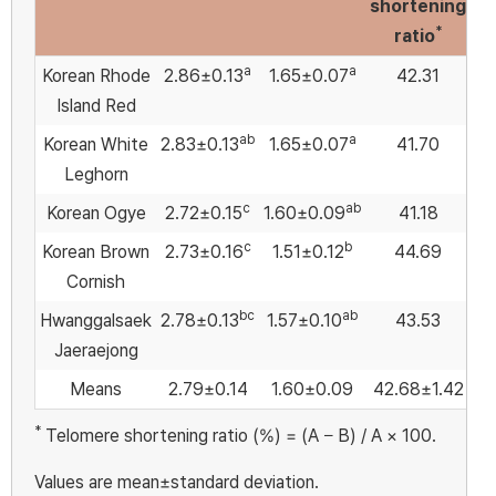
shortening
*
ratio
a
a
Korean Rhode
2.86±0.13
1.65±0.07
42.31
Island Red
ab
a
Korean White
2.83±0.13
1.65±0.07
41.70
Leghorn
c
ab
Korean Ogye
2.72±0.15
1.60±0.09
41.18
c
b
Korean Brown
2.73±0.16
1.51±0.12
44.69
Cornish
bc
ab
Hwanggalsaek
2.78±0.13
1.57±0.10
43.53
Jaeraejong
Means
2.79±0.14
1.60±0.09
42.68±1.42
*
Telomere shortening ratio (%) = (A − B) / A × 100.
Values are mean±standard deviation.