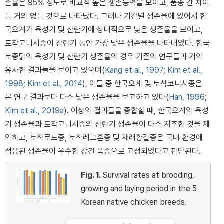
존율은 95% 정도로 비교적 높은 생존능력을 보이고, 품종 간 차이
는 거의 없는 것으로 나타났다. 그러나 기간별 생존율에 있어서 한
국오계가 육성기 및 산란기에 상대적으로 낮은 생존율을 보이고,
토착코니시종이 산란기 동안 가장 낮은 생존율을 나타내었다. 한국
토종닭의 육성기 및 산란기 생존율의 경우 기존의 연구들과 거의
유사한 결과들을 보이고 있으며(
Kang et al., 1997
;
Kim et al.,
1998
;
Kim et al., 2014
), 이들 중 한국오계 및 토착코니시종은
본 연구 결과보다 다소 낮은 생존율을 보고하고 있다(
Han, 1996
;
Kim et al., 2019a
). 이상의 결과들을 종합할 때, 한국오계의 육성
기 생존율과 토착코니시종의 산란기 생존율이 다소 저조한 것을 제
외하고, 토착로드종, 토착레그혼종 및 재래황갈종은 국내 환경에
적응된 생존율이 우수한 강건 품종으로 고정되었다고 판단된다.
Fig. 1.
Survival rates at brooding,
growing and laying period in the 5
Korean native chicken breeds.