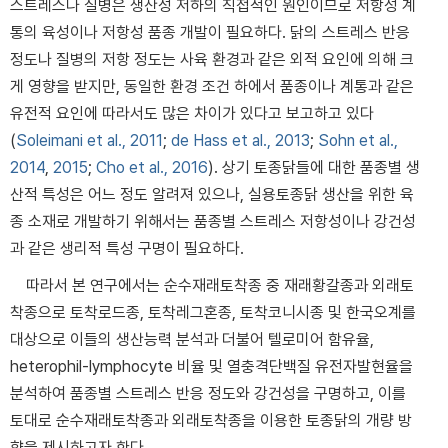
스트레스나 질병은 생산성 저하의 직접적인 원인이므로 저항성 계
통의 육성이나 저항성 품종 개발이 필요하다. 닭의 스트레스 반응
정도나 질병의 저항 정도는 사육 환경과 같은 외적 요인에 의해 크
게 영향을 받지만, 동일한 환경 조건 하에서 품종이나 계통과 같은
유전적 요인에 따라서도 많은 차이가 있다고 보고하고 있다
(
Soleimani et al., 2011
;
de Hass et al., 2013
;
Sohn et al.,
2014
,
2015
;
Cho et al., 2016
). 상기 토종닭들에 대한 품종별 생
산적 특성은 어느 정도 알려져 있으나, 실용토종닭 생산을 위한 육
종 소재로 개발하기 위해서는 품종별 스트레스 저항성이나 강건성
과 같은 생리적 특성 구명이 필요하다.
따라서 본 연구에서는 순수재래토착종 중 재래황갈종과 외래토
착종으로 토착로드종, 토착레그혼종, 토착코니시종 및 한국오계를
대상으로 이들의 생산능력 분석과 더불어 텔로미어 함유율,
heterophil-lymphocyte 비율 및 열충격단백질 유전자발현율을
분석하여 품종별 스트레스 반응 정도와 강건성을 구명하고, 이를
토대로 순수재래토착종과 외래토착종을 이용한 토종닭의 개량 방
향을 제시하고자 한다.