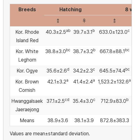
Breeds
Hatching
8 wks
♂
♀
♂
ab
b
c
Kor. Rhode
40.3±2.5
39.7±3.1
633.0±123.0
6
Island Red
bc
b
bc
Kor. White
38.8±3.0
38.7±3.2
667.8±88.1
5
Leghorn
d
c
bc
Kor. Ogye
35.6±2.6
34.2±2.3
645.5±74.4
5
a
a
a
Kor. Brown
42.1±3.2
41.4±2.4
1,523.2±132.6
1,
Cornish
cd
c
b
Hwanggalsaek
37.1±2.5
35.4±3.0
712.9±83.0
58
Jaeraejong
Means
38.9±3.6
38.1±3.9
872.8±383.3
7
Values are mean±standard deviation.