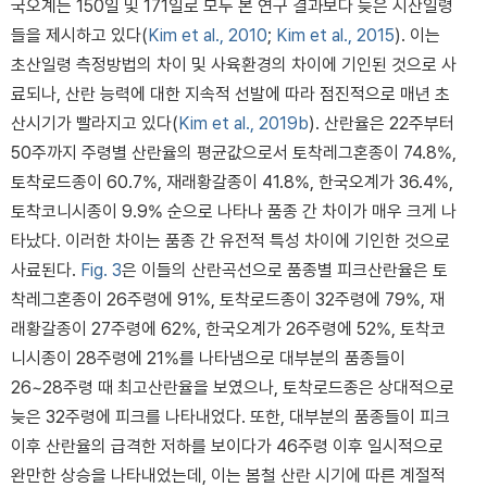
국오계는 150일 및 171일로 모두 본 연구 결과보다 늦은 시산일령
들을 제시하고 있다(
Kim et al., 2010
;
Kim et al., 2015
). 이는
초산일령 측정방법의 차이 및 사육환경의 차이에 기인된 것으로 사
료되나, 산란 능력에 대한 지속적 선발에 따라 점진적으로 매년 초
산시기가 빨라지고 있다(
Kim et al., 2019b
). 산란율은 22주부터
50주까지 주령별 산란율의 평균값으로서 토착레그혼종이 74.8%,
토착로드종이 60.7%, 재래황갈종이 41.8%, 한국오계가 36.4%,
토착코니시종이 9.9% 순으로 나타나 품종 간 차이가 매우 크게 나
타났다. 이러한 차이는 품종 간 유전적 특성 차이에 기인한 것으로
사료된다.
Fig. 3
은 이들의 산란곡선으로 품종별 피크산란율은 토
착레그혼종이 26주령에 91%, 토착로드종이 32주령에 79%, 재
래황갈종이 27주령에 62%, 한국오계가 26주령에 52%, 토착코
니시종이 28주령에 21%를 나타냄으로 대부분의 품종들이
26~28주령 때 최고산란율을 보였으나, 토착로드종은 상대적으로
늦은 32주령에 피크를 나타내었다. 또한, 대부분의 품종들이 피크
이후 산란율의 급격한 저하를 보이다가 46주령 이후 일시적으로
완만한 상승을 나타내었는데, 이는 봄철 산란 시기에 따른 계절적