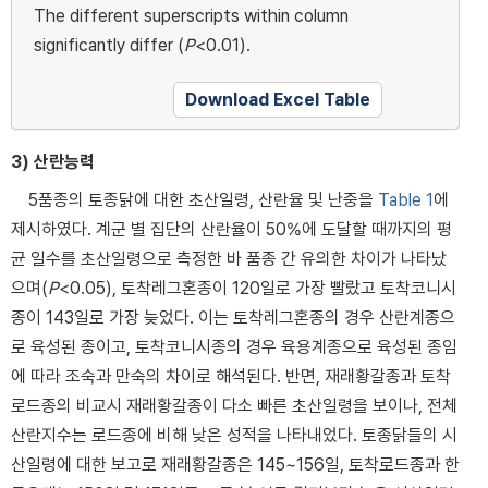
The different superscripts within column
significantly differ (
P
<0.01).
Download Excel Table
3) 산란능력
5품종의 토종닭에 대한 초산일령, 산란율 및 난중을
Table 1
에
제시하였다. 계군 별 집단의 산란율이 50%에 도달할 때까지의 평
균 일수를 초산일령으로 측정한 바 품종 간 유의한 차이가 나타났
으며(
P
<0.05), 토착레그혼종이 120일로 가장 빨랐고 토착코니시
종이 143일로 가장 늦었다. 이는 토착레그혼종의 경우 산란계종으
로 육성된 종이고, 토착코니시종의 경우 육용계종으로 육성된 종임
에 따라 조숙과 만숙의 차이로 해석된다. 반면, 재래황갈종과 토착
로드종의 비교시 재래황갈종이 다소 빠른 초산일령을 보이나, 전체
산란지수는 로드종에 비해 낮은 성적을 나타내었다. 토종닭들의 시
산일령에 대한 보고로 재래황갈종은 145~156일, 토착로드종과 한