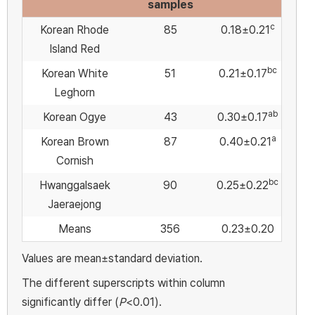
samples
c
Korean Rhode
85
0.18±0.21
Island Red
bc
Korean White
51
0.21±0.17
Leghorn
ab
Korean Ogye
43
0.30±0.17
a
Korean Brown
87
0.40±0.21
Cornish
bc
Hwanggalsaek
90
0.25±0.22
Jaeraejong
Means
356
0.23±0.20
Values are mean±standard deviation.
The different superscripts within column
significantly differ (
P
<0.01).