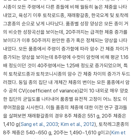
시종이 모든 주령에서 다른 종들에 비해 월등히 높은 체중을 나타
내었고, 육성기 이후 토착로드종, 재래황갈종, 한국오계 및 토착레
그혼종의 순으로 낮게 나타났다. 품종별 성장 양상은 모든 종이 거
의 비슷한 성장곡선을 보이는데, 20주까지는 급격한 체중 증가를
보이다가 이후 50주까지 완만한 증가 혹은 정체되는 양상을 나타
내었다. 모든 품종에서 주령이 증가함에 따라 암수 간 체중 차이가
증가되는 양상을 보이는데 8주령에 수컷이 암컷에 비해 평균 1.16
배 정도이던 것이 40주령에서는 1.25배 정도로 증가되었으며, 특
히 토착로드종과 토착코니시종의 암수 간 체중 차이의 증가가 두드
러졌다. 동일 종의 집단 내 개체간 체중의 변이는 모든 품종에서 암
수 공히 CV(coefficient of variance)값이 10 내외로 매우 양호
한 집단의 균일도를 나타내어 품종별 유전적 고정이 어느 정도 이
루어졌음을 시사한다. 이들 품종의 체중에 대한 이전 연구 결과들
을 살펴보면 재래황갈종의 경우 8주 체중은 551 g, 20주 체중은
1,410 g(
Sang et al., 2003
;
Kim et al., 2012
), 토착레그혼종의
8주 체중은 540~650 g, 20주는 1,490~1,610 g이고(
Kim et