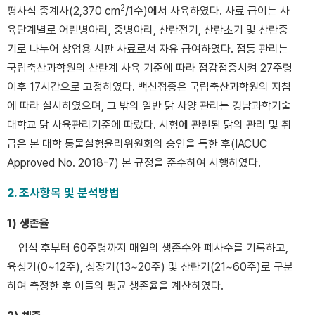
2
평사식 종계사(2,370 cm
/1수)에서 사육하였다. 사료 급이는 사
육단계별로 어린병아리, 중병아리, 산란전기, 산란초기 및 산란중
기로 나누어 상업용 시판 사료로서 자유 급여하였다. 점등 관리는
국립축산과학원의 산란계 사육 기준에 따라 점감점증시켜 27주령
이후 17시간으로 고정하였다. 백신접종은 국립축산과학원의 지침
에 따라 실시하였으며, 그 밖의 일반 닭 사양 관리는 경남과학기술
대학교 닭 사육관리기준에 따랐다. 시험에 관련된 닭의 관리 및 취
급은 본 대학 동물실험윤리위원회의 승인을 득한 후(IACUC
Approved No. 2018-7) 본 규정을 준수하여 시행하였다.
2. 조사항목 및 분석방법
1) 생존율
입식 후부터 60주령까지 매일의 생존수와 폐사수를 기록하고,
육성기(0~12주), 성장기(13~20주) 및 산란기(21~60주)로 구분
하여 측정한 후 이들의 평균 생존율을 계산하였다.