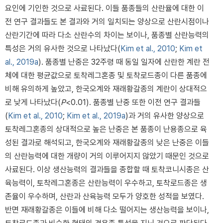
요인에 기인한 것으로 사료된다. 이들 품종들의 산란율에 대한 이
전 연구 결과들도 본 결과와 거의 일치되는 양상으로 산란시점이나
산란기간에 따라 다소 산란수의 차이는 보이나, 품종별 산란능력의
특성은 거의 유사한 것으로 나타났다(
Kim et al., 2010
;
Kim et
al., 2019a
). 품종별 난중은 32주령 때 동일 일자에 산란한 계란 전
체에 대한 평균값으로 토착레그혼종 및 토착로드종이 다른 품종에
비해 유의하게 높았고, 한국오계와 재래황갈종의 계란이 상대적으
로 낮게 나타났다(
P
<0.01). 품종별 난중 또한 이전 연구 결과들
(
Kim et al., 2010
;
Kim et al., 2019a
)과 거의 유사한 양상으로
토착레그혼종의 상대적으로 높은 난중은 본 품종이 난용종으로 육
성된 결과로 해석되고, 한국오계와 재래황갈종의 낮은 난중은 이들
의 산란능력에 대한 개량이 거의 이루어지지 않았기 때문인 것으로
사료된다. 이상 생산능력의 결과들을 종합할 때 토착코니시종은 산
육능력이, 토착레그혼종은 산란능력이 우수하고, 토착로드종은 생
존율이 우수하며, 산란과 산육능력 모두가 양호한 성적을 보였다.
반면 재래황갈종은 이들에 비해 다소 떨어지는 생산능력을 보이나,