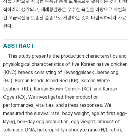
성을 기반으로 한국형 토종닭 종계 모계통으로 활용하는 것이 바람
직하리라 생각되고, 재래황갈종은 우수한 육질을 바탕으로 차별화
된 고급육질형 토종닭 품종으로 개량하는 것이 바람직하리라 사료
된다.
ABSTRACT
This study presents the production characteristics and
physiological characteristics of five Korean native chicken
(KNC) breeds consisting of Hwanggalsaek Jaeraejong
(HJ), Korean Rhode Island Red (KR), Korean White
Leghorn (KL), Korean Brown Cornish (KC), and Korean
Ogye (KO). We investigated their production
performances, vitalities, and stress responses. We
measured the survival rate, body weight, age at first egg-
laying, hen-day egg production, egg weight, amount of
telomeric DNA, heterophil-lymphocyte ratio (H/L ratio),