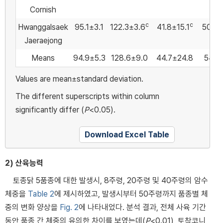
Cornish
c
c
Hwanggalsaek
95.1±3.1
122.3±3.6
41.8±15.1
50.3±
Jaeraejong
Means
94.9±5.3
128.6±9.0
44.7±24.8
54.5
Values are mean±standard deviation.
The different superscripts within column
significantly differ (
P
<0.05).
Download Excel Table
2) 산육능력
토종닭 5품종에 대한 발생시, 8주령, 20주령 및 40주령의 암수
체중을
Table 2
에 제시하였고, 발생시부터 50주령까지 품종별 체
중의 변화 양상을
Fig. 2
에 나타내었다. 분석 결과, 전체 사육 기간
동안 품종 간 체중의 유의한 차이를 보였는데(
P
<0.01), 토착코니