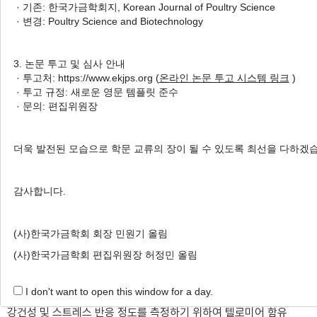
· 기존: 한국가금학회지, Korean Journal of Poultry Science
1
2
Eun Jung Cho
,
Eun Sik Choi
,
Hyeon Cheol
· 변경: Poultry Science and Biotechnology
2
2
3
,
†
Jeong
,
Bo Kyung Kim
,
Sea Hwan Sohn
3. 논문 투고 및 심사 안내
Author Information & Copyright
▼
· 투고처: https://www.ekjps.org (
온라인 논문 투고 시스템 링크
)
· 투고 규정: 새로운 영문 템플릿 준수
Received:
May 15, 2020
; Revised:
Jun 03, 2020
;
· 문의: 편집위원장
Accepted:
Jun 04, 2020
Published Online: Jun 30, 2020
더욱 발전된 모습으로 학문 교류의 장이 될 수 있도록 최선을 다하겠
적 요
감사합니다.
본 연구는 한국토종닭 5품종 (재래황갈종, 토착로드종, 토착레
(사)한국가금학회 회장 민원기 올림
그혼종, 토착코니시종 및 한국오계)에 대한 생산 특성 및 생리적 특
성을 제시하고자 이들의 생산능력, 강건성 및 스트레스 반응 정도
(사)한국가금학회 편집위원장 허정민 올림
를 살펴보았다. 분석 대상으로 총 493수를 공시하고, 생산능력의
I don't want to open this window for a day.
평가를 위해 생존율, 체중, 초산일령, 산란율 및 난중을 조사하였고,
강건성 및 스트레스 반응 정도를 측정하기 위하여 텔로미어 함유