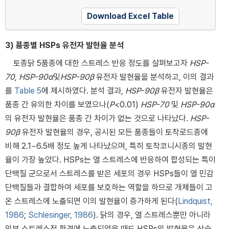
Download Excel Table
3) 품종별 HSPs 유전자 발현율 분석
토종닭 5품종에 대한 스트레스 반응 정도를 살펴보고자
HSP-
70, HSP-90α
및
HSP-90β
유전자 발현율을 분석하고, 이의 결과
를
Table 5
에 제시하였다. 분석 결과,
HSP-90β
유전자 발현율은
품종 간 유의한 차이를 보였으나(
P
<0.01)
HSP-70
및
HSP-90α
의 유전자 발현율은 품종 간 차이가 없는 것으로 나타났다.
HSP-
90β
유전자 발현율의 경우, 공시된 모든 품종들이 토착로드종에
비해 2.1~6.5배 정도 높게 나타났으며, 특히 토착코니시종의 발현
율이 가장 높았다. HSPs는 열 스트레스에 반응하여 합성되는 특이
단백질 군으로서 스트레스를 받은 세포의 경우 HSPs들이 열 민감
단백질들과 결합하여 세포를 보호하는 역할을 하므로 개체들이 고
온 스트레스에 노출되면 이의 발현율이 증가하게 된다(
Lindquist,
1986
;
Schlesinger, 1986
). 닭의 경우, 열 스트레스뿐만 아니라
외부 스트레스적 환경에 노출되었을 때도 HSPs의 발현율은 상승