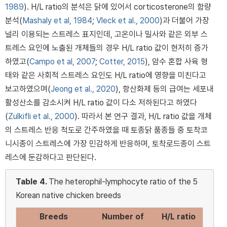
1989
). H/L ratio의 분석은 닭에 있어서 corticosterone의 함량
분석(
Mashaly et al, 1984
;
Vleck et al., 2000
)과 더불어 가장
널리 이용되는 스트레스 표지인데, 고온이나 밀사와 같은 외부 스
트레스 요인에 노출된 개체들의 경우 H/L ratio 값이 현저히 증가
하였고(
Campo et al, 2007
;
Cotter, 2015
), 암수 혼합 사육 형
태와 같은 사회적 스트레스 요인도 H/L ratio에 영향을 미친다고
보고하였으며(
Jeong et al., 2020
), 항산화제 등의 급여는 세포내
활성산소를 감소시켜 H/L ratio 값이 다소 저하된다고 하였다
(
Zulkifli et al., 2000
). 따라서 본 연구 결과, H/L ratio 값을 개체
의 스트레스 반응 척도로 간주하였을 때 토종닭 품종들 중 토착코
니시종이 스트레스에 가장 민감하게 반응하며, 토착로드종이 스트
레스에 둔감하다고 판단된다.
Table 4.
The heterophil-lymphocyte ratio of the 5
Korean native chicken breeds
Breeds
Number of
H/L ratio