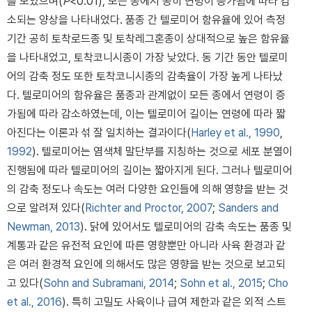
를 보였으며(
P
<0.01), 모든 종에서 공히 연령이 증가됨에 따라 감
소되는 양상을 나타내었다. 품종 간 텔로미어 함유율에 있어 측정
기간 공히 토착로드종 및 토착레그혼종이 상대적으로 높은 함유율
을 나타내었고, 토착코니시종이 가장 낮았다. 동 기간 동안 텔로미
어의 감축 정도 또한 토착코니시종의 감축율이 가장 높게 나타났
다. 텔로미어의 함유율은 품종과 관계없이 모든 종에서 연령이 증
가됨에 따라 감소하였는데, 이는 텔로미어 길이는 연령에 따라 짧
아진다는 이론과 섞 잘 일치하는 결과이다(
Harley et al., 1990
,
1992
). 텔로미어는 염색체 말단부를 지칭하는 것으로 세포 분열이
진행됨에 따라 텔로미어의 길이는 짧아지게 된다. 그러나 텔로미어
의 감축 정도나 속도는 여러 다양한 요인들에 의해 영향을 받는 것
으로 알려져 있다(
Richter and Proctor, 2007
;
Sanders and
Newman, 2013
). 닭에 있어서도 텔로미어의 감축 속도는 품종 및
계통과 같은 유전적 요인에 따른 영향뿐만 아니라 사육 환경과 같
은 여러 환경적 요인에 의해서도 많은 영향을 받는 것으로 보고되
고 있다(
Sohn and Subramani, 2014
;
Sohn et al., 2015
;
Cho
et al., 2016
). 특히 고밀도 사육이나 급여 제한과 같은 외적 스트