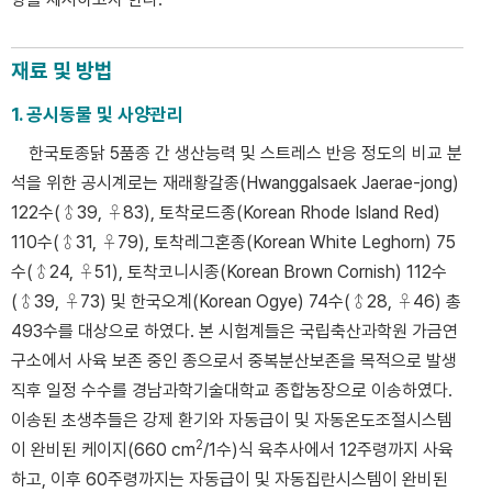
재료 및 방법
1. 공시동물 및 사양관리
한국토종닭 5품종 간 생산능력 및 스트레스 반응 정도의 비교 분
석을 위한 공시계로는 재래황갈종(Hwanggalsaek Jaerae-jong)
122수(♂39, ♀83), 토착로드종(Korean Rhode Island Red)
110수(♂31, ♀79), 토착레그혼종(Korean White Leghorn) 75
수(♂24, ♀51), 토착코니시종(Korean Brown Cornish) 112수
(♂39, ♀73) 및 한국오계(Korean Ogye) 74수(♂28, ♀46) 총
493수를 대상으로 하였다. 본 시험계들은 국립축산과학원 가금연
구소에서 사육 보존 중인 종으로서 중복분산보존을 목적으로 발생
직후 일정 수수를 경남과학기술대학교 종합농장으로 이송하였다.
이송된 초생추들은 강제 환기와 자동급이 및 자동온도조절시스템
2
이 완비된 케이지(660 cm
/1수)식 육추사에서 12주령까지 사육
하고, 이후 60주령까지는 자동급이 및 자동집란시스템이 완비된