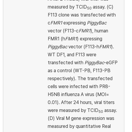
measured by TCID
assay. (C)
50
F113 clone was transfected with
c
FMR1
expressing
PiggyBac
vector (F113-c
FMR1
), human
FMR1 (h
FMR1
) expressing
PiggyBac
vector (F113-h
FMR1
).
WT DF1, and F113 were
transfected with
PiggyBac
-eGFP
as a control (WT-PB, F113-PB
respectively). The transfected
cells were infected with PR8-
H5N8 influenza A virus (MOI=
0.01). After 24 hours, viral titers
were measured by TCID
assay.
50
(D) Viral M gene expression was
measured by quantitative Real