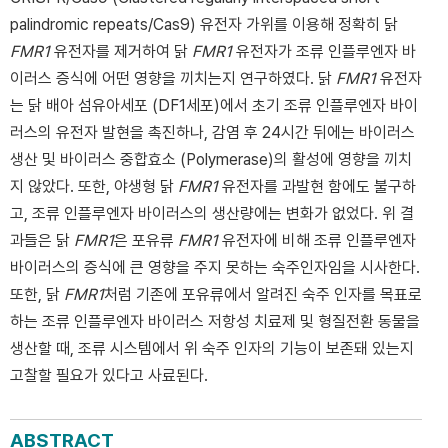
palindromic repeats/Cas9) 유전자 가위를 이용해 정확히 닭
FMR1
유전자를 제거하여 닭
FMR1
유전자가 조류 인플루엔자 바
이러스 증식에 어떤 영향을 끼치는지 연구하였다. 닭
FMR1
유전자
는 닭 배아 섬유아세포 (DF1세포)에서 초기 조류 인플루엔자 바이
러스의 유전자 발현을 촉진하나, 감염 후 24시간 뒤에는 바이러스
생산 및 바이러스 중합효소 (Polymerase)의 활성에 영향을 끼치
지 않았다. 또한, 야생형 닭
FMR1
유전자를 과발현 함에도 불구하
고, 조류 인플루엔자 바이러스의 생산량에는 변화가 없었다. 위 결
과들은 닭
FMR1
은 포유류
FMR1
유전자에 비해 조류 인플루엔자
바이러스의 증식에 큰 영향을 주지 못하는 숙주인자임을 시사한다.
또한, 닭
FMR1
처럼 기존에 포유류에서 알려진 숙주 인자를 목표로
하는 조류 인플루엔자 바이러스 저항성 치료제 및 형질전환 동물을
생산할 때, 조류 시스템에서 위 숙주 인자의 기능이 보존돼 있는지
고찰할 필요가 있다고 사료된다.
ABSTRACT