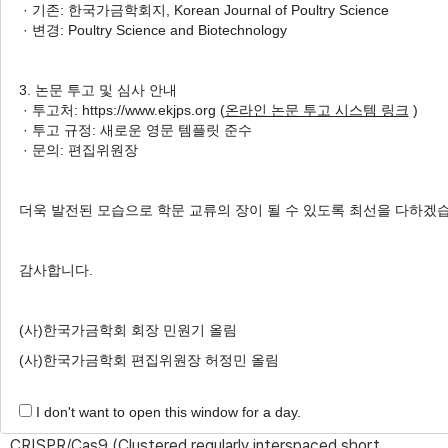
Han
· 기존: 한국가금학회지, Korean Journal of Poultry Science
· 변경: Poultry Science and Biotechnology
Author Information & Copyright
▼
Received:
Jun 04, 2021
; Revised:
Jun 22, 2021
; Accepted:
3. 논문 투고 및 심사 안내
· 투고처: https://www.ekjps.org (
온라인 논문 투고 시스템 링크
)
Jun 28, 2021
· 투고 규정: 새로운 영문 템플릿 준수
Published Online: Jun 30, 2021
· 문의: 편집위원장
더욱 발전된 모습으로 학문 교류의 장이 될 수 있도록 최선을 다하겠
적요
조류 인플루엔자 바이러스는 다양한 숙주 단백질을 이용해야만
감사합니다.
증식이 가능하다. 포유류 (사람, 쥐) Fragile X mental
retardation protein (FMRP)는 최근 인플루엔자 A 바이러스
(사)한국가금학회 회장 민원기 올림
viral RNP (vRNP)의 조립을 돕고, 이를 핵에서 세포질로 운반시
(사)한국가금학회 편집위원장 허정민 올림
켜 바이러스 증식에 도움을 준다. 하지만, 조류 인플루엔자 바이러
스의 주요 숙주인 닭에서는 FMRP translational regulator 1
I don't want to open this window for a day.
(
FMR1
) 유전자의 기능이 규명되지 않았다. 본 연구는
CRISPR/Cas9 (Clustered regularly interspaced short