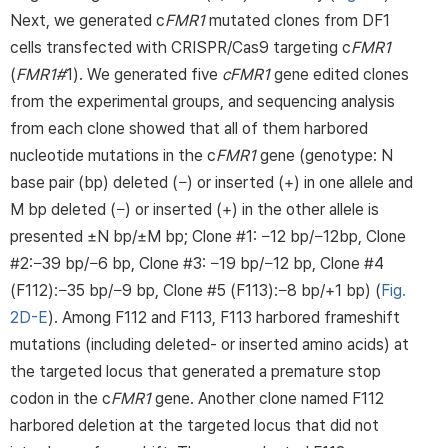
Next, we generated c
FMR1
mutated clones from DF1
cells transfected with CRISPR/Cas9 targeting c
FMR1
(
FMR1#
1). We generated five
cFMR1
gene edited clones
from the experimental groups, and sequencing analysis
from each clone showed that all of them harbored
nucleotide mutations in the c
FMR1
gene (genotype: N
base pair (bp) deleted (−) or inserted (+) in one allele and
M bp deleted (−) or inserted (+) in the other allele is
presented ±N bp/±M bp; Clone #1: −12 bp/−12bp, Clone
#2:−39 bp/−6 bp, Clone #3: −19 bp/−12 bp, Clone #4
(F112):−35 bp/−9 bp, Clone #5 (F113):−8 bp/+1 bp) (
Fig.
2D-E
). Among F112 and F113, F113 harbored frameshift
mutations (including deleted- or inserted amino acids) at
the targeted locus that generated a premature stop
codon in the c
FMR1
gene. Another clone named F112
harbored deletion at the targeted locus that did not