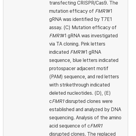
transfecting CRISPR/Cas9. The
mutation efficacy of
FMR1
#1
gRNA was identified by T7E1
assay. (C) Mutation efficacy of
FMR1
#1 gRNA was investigated
via TA cloning. Pink letters
indicated
FMR1
#1 gRNA
sequence, blue letters indicated
protospacer adjacent motif
(PAM) sequence, and red letters
with strikethrough indicated
deleted nucleotides. (D), (E)
c
FMR1
disrupted clones were
established and analyzed by DNA
sequencing. Analysis of the amino
acid sequence of c
FMR1
disrupted clones. The replaced