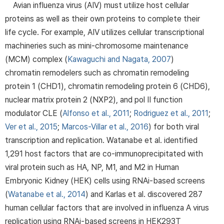
Avian influenza virus (AIV) must utilize host cellular
proteins as well as their own proteins to complete their
life cycle. For example, AIV utilizes cellular transcriptional
machineries such as mini-chromosome maintenance
(MCM) complex (
Kawaguchi and Nagata, 2007
)
chromatin remodelers such as chromatin remodeling
protein 1 (CHD1), chromatin remodeling protein 6 (CHD6),
nuclear matrix protein 2 (NXP2), and pol II function
modulator CLE (
Alfonso et al., 2011
;
Rodriguez et al., 2011
;
Ver et al., 2015
;
Marcos-Villar et al., 2016
) for both viral
transcription and replication. Watanabe et al. identified
1,291 host factors that are co-immunoprecipitated with
viral protein such as HA, NP, M1, and M2 in Human
Embryonic Kidney (HEK) cells using RNAi-based screens
(
Watanabe et al., 2014
) and Karlas et al. discovered 287
human cellular factors that are involved in influenza A virus
replication using RNAi-based screens in HEK293T