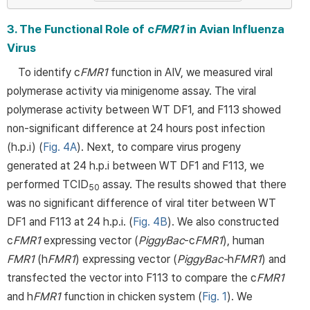
3. The Functional Role of c
FMR1
in Avian Influenza
Virus
To identify c
FMR1
function in AIV, we measured viral
polymerase activity via minigenome assay. The viral
polymerase activity between WT DF1, and F113 showed
non-significant difference at 24 hours post infection
(h.p.i) (
Fig. 4A
). Next, to compare virus progeny
generated at 24 h.p.i between WT DF1 and F113, we
performed TCID
assay. The results showed that there
50
was no significant difference of viral titer between WT
DF1 and F113 at 24 h.p.i. (
Fig. 4B
). We also constructed
c
FMR1
expressing vector (
PiggyBac
-c
FMR1
), human
FMR1
(h
FMR1
) expressing vector (
PiggyBac-
h
FMR1
) and
transfected the vector into F113 to compare the c
FMR1
and h
FMR1
function in chicken system (
Fig. 1
). We