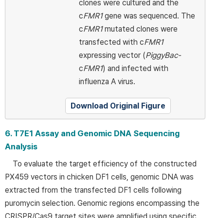
clones were cultured and the
c
FMR1
gene was sequenced. The
c
FMR1
mutated clones were
transfected with c
FMR1
expressing vector (
PiggyBac-
c
FMR1
) and infected with
influenza A virus.
Download Original Figure
6. T7E1 Assay and Genomic DNA Sequencing
Analysis
To evaluate the target efficiency of the constructed
PX459 vectors in chicken DF1 cells, genomic DNA was
extracted from the transfected DF1 cells following
puromycin selection. Genomic regions encompassing the
CRISPR/Cas9 target sites were amplified using specific