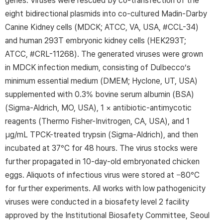
genes. Viruses were rescued by co-transfection of the
eight bidirectional plasmids into co-cultured Madin-Darby
Canine Kidney cells (MDCK; ATCC, VA, USA, #CCL-34)
and human 293T embryonic kidney cells (HEK293T;
ATCC, #CRL-11268). The generated viruses were grown
in MDCK infection medium, consisting of Dulbecco’s
minimum essential medium (DMEM; Hyclone, UT, USA)
supplemented with 0.3% bovine serum albumin (BSA)
(Sigma-Aldrich, MO, USA), 1 × antibiotic-antimycotic
reagents (Thermo Fisher-Invitrogen, CA, USA), and 1
µg/mL TPCK-treated trypsin (Sigma-Aldrich), and then
incubated at 37°C for 48 hours. The virus stocks were
further propagated in 10-day-old embryonated chicken
eggs. Aliquots of infectious virus were stored at −80°C
for further experiments. All works with low pathogenicity
viruses were conducted in a biosafety level 2 facility
approved by the Institutional Biosafety Committee, Seoul