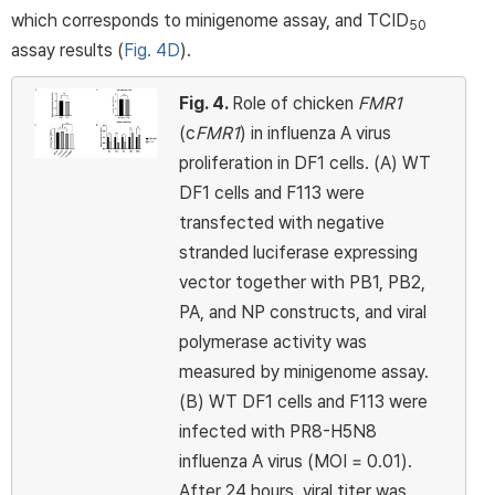
which corresponds to minigenome assay, and TCID
50
assay results (
Fig. 4D
).
Fig. 4.
Role of chicken
FMR1
(c
FMR1
) in influenza A virus
proliferation in DF1 cells. (A) WT
DF1 cells and F113 were
transfected with negative
stranded luciferase expressing
vector together with PB1, PB2,
PA, and NP constructs, and viral
polymerase activity was
measured by minigenome assay.
(B) WT DF1 cells and F113 were
infected with PR8-H5N8
influenza A virus (MOI = 0.01).
After 24 hours, viral titer was