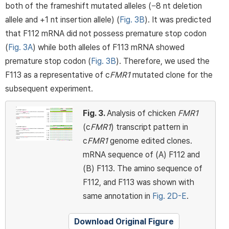
both of the frameshift mutated alleles (−8 nt deletion
allele and +1 nt insertion allele) (
Fig. 3B
). It was predicted
that F112 mRNA did not possess premature stop codon
(
Fig. 3A
) while both alleles of F113 mRNA showed
premature stop codon (
Fig. 3B
). Therefore, we used the
F113 as a representative of c
FMR1
mutated clone for the
subsequent experiment.
Fig. 3.
Analysis of chicken
FMR1
(c
FMR1
) transcript pattern in
c
FMR1
genome edited clones.
mRNA sequence of (A) F112 and
(B) F113. The amino sequence of
F112, and F113 was shown with
same annotation in
Fig. 2D-E
.
Download Original Figure