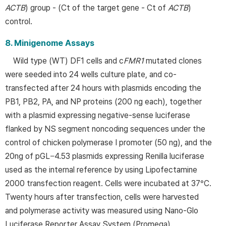
ACTB
) group - (Ct of the target gene - Ct of
ACTB
)
control.
8. Minigenome Assays
Wild type (WT) DF1 cells and c
FMR1
mutated clones
were seeded into 24 wells culture plate, and co-
transfected after 24 hours with plasmids encoding the
PB1, PB2, PA, and NP proteins (200 ng each), together
with a plasmid expressing negative-sense luciferase
flanked by NS segment noncoding sequences under the
control of chicken polymerase I promoter (50 ng), and the
20ng of pGL−4.53 plasmids expressing Renilla luciferase
used as the internal reference by using Lipofectamine
2000 transfection reagent. Cells were incubated at 37°C.
Twenty hours after transfection, cells were harvested
and polymerase activity was measured using Nano-Glo
Luciferase Reporter Assay System (Promega).