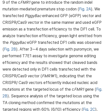
9 of the c
FMR1
gene to introduce the random indel
mutation-mediated premature stop codon (
Fig. 2A
). We
transfected
PiggyBac
enhanced GFP (eGFP) vector and
CRISPR/Cas9 vector in the same manner and used eGFP
emission as a transfection efficiency to the DF1 cell. To
analyze transfection efficiency, green light emitted from
the
PiggyBac
eGFP transfected DF1 cells was observed
(
Fig. 2B
). After 3∼4 days selection with puromycin, we
performed T7E1 assay to investigate genome editing
efficiency and the results showed that cleaved bands
were detected only in DF1 cells transfected with the
CRISPR/Cas9 vector (
FMR1
#1), indicating that the
CRISPR/ Cas9 vectors efficiently induced nucleic acid
mutations at the targeted locus of the c
FMR1
gene (
Fig.
2B
). Sequence analysis of the targeted locus using the
TA cloning method confirmed the mutations at the
targeted regions with 60% (6/10) efficiency (
Fig. 2C
).