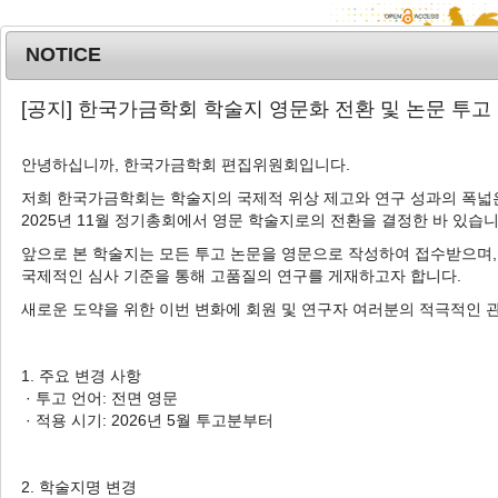
NOTICE
MENU
T
[공지] 한국가금학회 학술지 영문화 전환 및 논문 투고
o
g
안녕하십니까, 한국가금학회 편집위원회입니다.
Korean J. Poult. Sci.
2021
;
48
(
2
):
81
-
g
90
l
저희 한국가금학회는 학술지의 국제적 위상 제고와 연구 성과의 폭넓은
pISSN: 1225-6625, eISSN: 2287-5387
2025년 11월 정기총회에서 영문 학술지로의 전환을 결정한 바 있습니
e
DOI:
https://doi.org/10.5536/KJPS.2021.48.2.81
n
앞으로 본 학술지는 모든 투고 논문을 영문으로 작성하여 접수받으며,
a
Article
국제적인 심사 기준을 통해 고품질의 연구를 게재하고자 합니다.
v
새로운 도약을 위한 이번 변화에 회원 및 연구자 여러분의 적극적인 
Chicken FMRP Translational
i
Regulator 1 (
FMR1
) Promotes Early
g
a
Avian Influenza Virus Transcription
1. 주요 변경 사항
t
· 투고 언어: 전면 영문
without Affecting Viral Progeny
i
· 적용 시기: 2026년 5월 투고분부터
Production in DF1 Cells
o
n
1
2
Seung Je Woo
,
Young Hyun Park
,
Jae Yong
2. 학술지명 변경
3
,
†