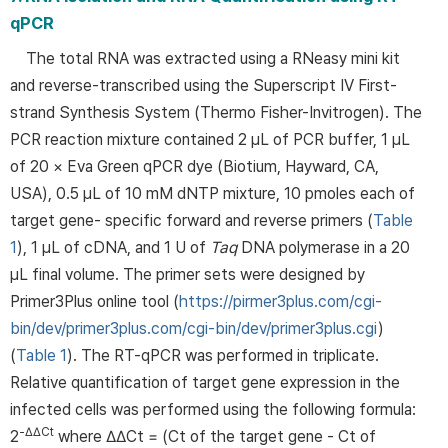
qPCR
The total RNA was extracted using a RNeasy mini kit
and reverse-transcribed using the Superscript IV First-
strand Synthesis System (Thermo Fisher-Invitrogen). The
PCR reaction mixture contained 2 μL of PCR buffer, 1 μL
of 20 × Eva Green qPCR dye (Biotium, Hayward, CA,
USA), 0.5 μL of 10 mM dNTP mixture, 10 pmoles each of
target gene- specific forward and reverse primers (
Table
1
), 1 μL of cDNA, and 1 U of
Taq
DNA polymerase in a 20
μL final volume. The primer sets were designed by
Primer3Plus online tool (
https://pirmer3plus.com/cgi-
bin/dev/primer3plus.com/cgi-bin/dev/primer3plus.cgi
)
(
Table 1
). The RT-qPCR was performed in triplicate.
Relative quantification of target gene expression in the
infected cells was performed using the following formula:
-∆∆Ct
2
where ∆∆Ct = (Ct of the target gene - Ct of