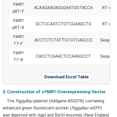
FMR1
ACAAGAAGAGGGAATGGTACCA
RT-qP
qRT-F
FMR1
GCTCCAATCTGTCGAAGCTG
RT-qP
qRT-R
FMR1
ACCTCTCTATTGTGTCAGCCC
Sequenc
T7-F
FMR1
CACCTCAAACTCCAAGGCCT
Sequenc
T7-R
Download Excel Table
2. Construction of c
FMR1
-Overexpressing Vector
The
PiggyBac
plasmid (Addgene #92078) containing
enhanced green fluorescent protein (
PiggyBac-
eGFP)
was digested with AgeI and BsrGI enzymes (New England