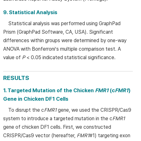
9. Statistical Analysis
Statistical analysis was performed using GraphPad
Prism (GraphPad Software, CA, USA). Significant
differences within groups were determined by one-way
ANOVA with Bonferroni’s multiple comparison test. A
value of
P
< 0.05 indicated statistical significance.
RESULTS
1. Targeted Mutation of the Chicken
FMR1
(c
FMR1
)
Gene in Chicken DF1 Cells
To disrupt the c
FMR1
gene, we used the CRISPR/Cas9
system to introduce a targeted mutation in the c
FMR1
gene of chicken DF1 cells. First, we constructed
CRISPR/Cas9 vector (hereafter,
FMR1
#1) targeting exon