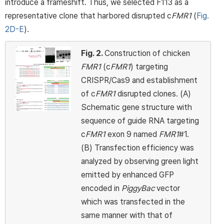
introduce a frameshift. Thus, we selected F113 as a
representative clone that harbored disrupted c
FMR1
(
Fig.
2D-E
).
Fig. 2.
Construction of chicken
FMR1
(c
FMR1
) targeting
CRISPR/Cas9 and establishment
of c
FMR1
disrupted clones. (A)
Schematic gene structure with
sequence of guide RNA targeting
c
FMR1
exon 9 named
FMR1
#1.
(B) Transfection efficiency was
analyzed by observing green light
emitted by enhanced GFP
encoded in
PiggyBac
vector
which was transfected in the
same manner with that of