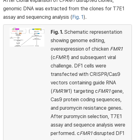
After clonal expansion of c
FRM1
disrupted clones,
genomic DNA was extracted from the clones for T7E1
assay and sequencing analysis (
Fig. 1
).
Fig. 1.
Schematic representation
showing genome editing,
overexpression of chicken
FMR1
(c
FMR1
) and subsequent viral
challenge. DF1 cells were
transfected with CRISPR/Cas9
vectors containing guide RNA
(
FMR1
#1) targeting c
FMR1
gene,
Cas9 protein coding sequences,
and puromycin resistance genes.
After puromycin selection, T7E1
assay and sequence analysis were
performed. c
FMR1
disrupted DF1