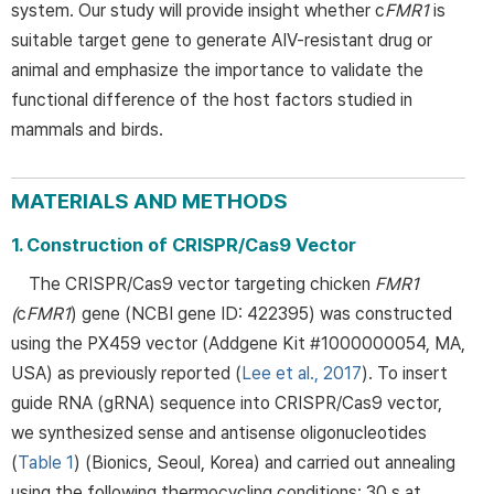
system. Our study will provide insight whether c
FMR1
is
suitable target gene to generate AIV-resistant drug or
animal and emphasize the importance to validate the
functional difference of the host factors studied in
mammals and birds.
MATERIALS AND METHODS
1. Construction of CRISPR/Cas9 Vector
The CRISPR/Cas9 vector targeting chicken
FMR1
(
c
FMR1
) gene (NCBI gene ID: 422395) was constructed
using the PX459 vector (Addgene Kit #1000000054, MA,
USA) as previously reported (
Lee et al., 2017
). To insert
guide RNA (gRNA) sequence into CRISPR/Cas9 vector,
we synthesized sense and antisense oligonucleotides
(
Table 1
) (Bionics, Seoul, Korea) and carried out annealing
using the following thermocycling conditions: 30 s at