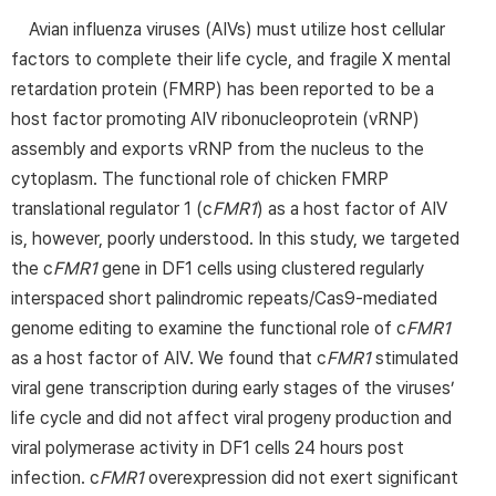
Avian influenza viruses (AIVs) must utilize host cellular
factors to complete their life cycle, and fragile X mental
retardation protein (FMRP) has been reported to be a
host factor promoting AIV ribonucleoprotein (vRNP)
assembly and exports vRNP from the nucleus to the
cytoplasm. The functional role of chicken FMRP
translational regulator 1 (c
FMR1
) as a host factor of AIV
is, however, poorly understood. In this study, we targeted
the c
FMR1
gene in DF1 cells using clustered regularly
interspaced short palindromic repeats/Cas9-mediated
genome editing to examine the functional role of c
FMR1
as a host factor of AIV. We found that c
FMR1
stimulated
viral gene transcription during early stages of the viruses’
life cycle and did not affect viral progeny production and
viral polymerase activity in DF1 cells 24 hours post
infection. c
FMR1
overexpression did not exert significant