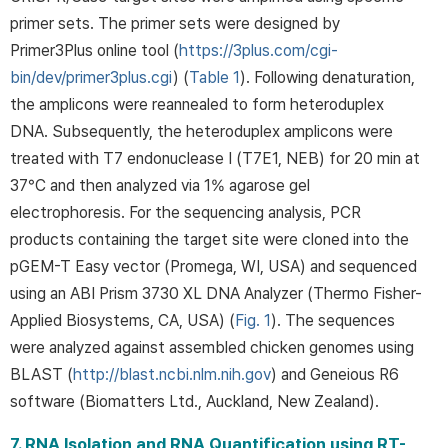
primer sets. The primer sets were designed by
Primer3Plus online tool (
https://3plus.com/cgi-
bin/dev/primer3plus.cgi
) (
Table 1
). Following denaturation,
the amplicons were reannealed to form heteroduplex
DNA. Subsequently, the heteroduplex amplicons were
treated with T7 endonuclease I (T7E1, NEB) for 20 min at
37°C and then analyzed via 1% agarose gel
electrophoresis. For the sequencing analysis, PCR
products containing the target site were cloned into the
pGEM-T Easy vector (Promega, WI, USA) and sequenced
using an ABI Prism 3730 XL DNA Analyzer (Thermo Fisher-
Applied Biosystems, CA, USA) (
Fig. 1
). The sequences
were analyzed against assembled chicken genomes using
BLAST (
http://blast.ncbi.nlm.nih.gov
) and Geneious R6
software (Biomatters Ltd., Auckland, New Zealand).
7. RNA Isolation and RNA Quantification using RT-