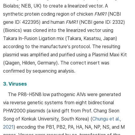
Biolabs; NEB, UK) to create a linearized vector. A
synthetic protein coding region of chicken
FMR1
(NCBI
gene ID: 422395) and human
FMR1
(NCBI gene ID: 2332)
(Bionics) was cloned into the linearized vector using
Takara In-Fusion Ligation mix (Takara, Kasatsu, Japan)
according to the manufacture’s protocol. The resulting
plasmid was amplified and purified using a Plasmid Maxi Kit
(Qiagen, Hilden, Germany). The correct insert was
confirmed by sequencing analysis.
3. Viruses
The PR8-H5N8 low pathogenic AIVs were generated
via reverse genetic systems from eight bidirectional
PHW2000 plasmids (a kind gift from Prof. Chang Seon
Song of Konkuk University, South Korea) (
Chungu et al.,
2021
) encoding the PB1, PB2, PA, HA, NA, NP, NS, and M