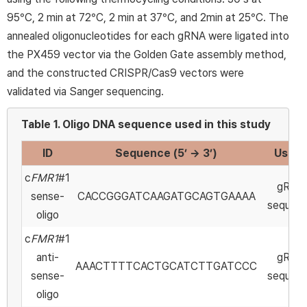
95°C, 2 min at 72°C, 2 min at 37°C, and 2min at 25°C. The
annealed oligonucleotides for each gRNA were ligated into
the PX459 vector via the Golden Gate assembly method,
and the constructed CRISPR/Cas9 vectors were
validated via Sanger sequencing.
Table 1.
Oligo DNA sequence used in this study
ID
Sequence (5’ → 3’)
Usag
c
FMR1
#1
gRNA
sense-
CACCGGGATCAAGATGCAGTGAAAA
sequen
oligo
c
FMR1
#1
anti-
gRNA
AAACTTTTCACTGCATCTTGATCCC
sense-
sequen
oligo