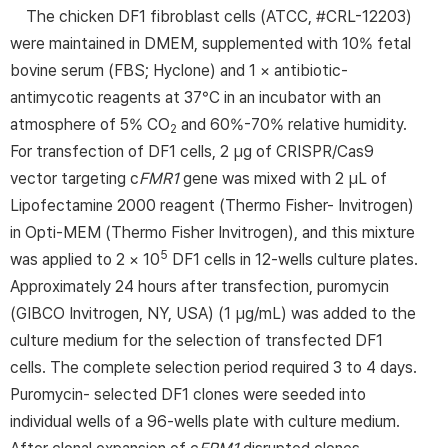
The chicken DF1 fibroblast cells (ATCC, #CRL-12203)
were maintained in DMEM, supplemented with 10% fetal
bovine serum (FBS; Hyclone) and 1 × antibiotic-
antimycotic reagents at 37°C in an incubator with an
atmosphere of 5% CO
and 60%-70% relative humidity.
2
For transfection of DF1 cells, 2 µg of CRISPR/Cas9
vector targeting c
FMR1
gene was mixed with 2 µL of
Lipofectamine 2000 reagent (Thermo Fisher- Invitrogen)
in Opti-MEM (Thermo Fisher Invitrogen), and this mixture
5
was applied to 2 × 10
DF1 cells in 12-wells culture plates.
Approximately 24 hours after transfection, puromycin
(GIBCO Invitrogen, NY, USA) (1 µg/mL) was added to the
culture medium for the selection of transfected DF1
cells. The complete selection period required 3 to 4 days.
Puromycin- selected DF1 clones were seeded into
individual wells of a 96-wells plate with culture medium.