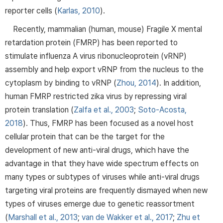
reporter cells (
Karlas, 2010
).
Recently, mammalian (human, mouse) Fragile X mental
retardation protein (FMRP) has been reported to
stimulate influenza A virus ribonucleoprotein (vRNP)
assembly and help export vRNP from the nucleus to the
cytoplasm by binding to vRNP (
Zhou, 2014
). In addition,
human FMRP restricted zika virus by repressing viral
protein translation (
Zalfa et al., 2003
;
Soto-Acosta,
2018
). Thus, FMRP has been focused as a novel host
cellular protein that can be the target for the
development of new anti-viral drugs, which have the
advantage in that they have wide spectrum effects on
many types or subtypes of viruses while anti-viral drugs
targeting viral proteins are frequently dismayed when new
types of viruses emerge due to genetic reassortment
(
Marshall et al., 2013
;
van de Wakker et al., 2017
;
Zhu et