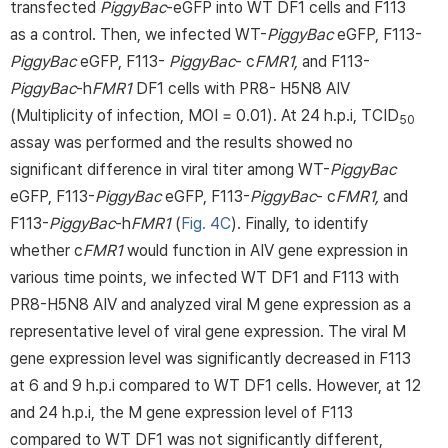
transfected
PiggyBac
-eGFP into WT DF1 cells and F113
as a control. Then, we infected WT-
PiggyBac
eGFP, F113-
PiggyBac
eGFP, F113-
PiggyBac
- c
FMR1,
and F113-
PiggyBac
-h
FMR1
DF1 cells with PR8- H5N8 AIV
(Multiplicity of infection, MOI = 0.01). At 24 h.p.i, TCID
50
assay was performed and the results showed no
significant difference in viral titer among WT-
PiggyBac
eGFP, F113-
PiggyBac
eGFP, F113-
PiggyBac
- c
FMR1,
and
F113-
PiggyBac
-h
FMR1
(
Fig. 4C
). Finally, to identify
whether c
FMR1
would function in AIV gene expression in
various time points, we infected WT DF1 and F113 with
PR8-H5N8 AIV and analyzed viral M gene expression as a
representative level of viral gene expression. The viral M
gene expression level was significantly decreased in F113
at 6 and 9 h.p.i compared to WT DF1 cells. However, at 12
and 24 h.p.i, the M gene expression level of F113
compared to WT DF1 was not significantly different,