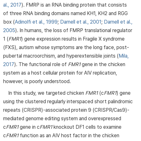
al., 2017
). FMRP is an RNA binding protein that consists
of three RNA binding domains named KH1, KH2 and RGG
box (
Adinolfi et al., 1999
;
Darnell et al., 2001
;
Darnell et al.,
2005
). In humans, the loss of FMRP translational regulator
1 (
FMR1
) gene expression results in Fragile X syndrome
(FXS), autism whose symptoms are the long face, post-
pubertal macroorchism, and hyperextensible joints (
Mila,
2017
). The functional role of
FMR1
gene in the chicken
system as a host cellular protein for AIV replication,
however, is poorly understood.
In this study, we targeted chicken
FMR1
(c
FMR1
) gene
using the clustered regularly interspaced short palindromic
repeats (CRISPR)-associated protein 9 (CRISPR/Cas9)-
mediated genome editing system and overexpressed
c
FMR1
gene in c
FMR1
knockout DF1 cells to examine
c
FMR1
function as an AIV host factor in the chicken