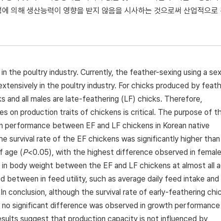
성에 의해 생산능력이 영향을 받지 않음을 시사하는 것으로써 산업적으로
 in the poultry industry. Currently, the feather-sexing using a se
extensively in the poultry industry. For chicks produced by feat
ks and all males are late-feathering (LF) chicks. Therefore,
 on production traits of chickens is critical. The purpose of th
n performance between EF and LF chickens in Korean native
 survival rate of the EF chickens was significantly higher than
f age (
P
<0.05), with the highest difference observed in female
 in body weight between the EF and LF chickens at almost all a
ed between in feed utility, such as average daily feed intake and
n conclusion, although the survival rate of early-feathering chi
, no significant difference was observed in growth performance
esults suggest that production capacity is not influenced by