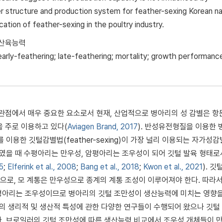
er structure and production system for feather-sexing Korean na
cation of feather-sexing in the poultry industry.
 산육능력
arly-feathering; late-feathering; mortality; growth performanc
 관점에서 매우 중요한 요소로서 현재, 산업적으로 병아리의 성 감별은 
 주로 이용하고 있다(
Aviagen Brand, 2017
). 반성유전형질을 이용한 
이용한 깃털감별법(feather-sexing)이 가장 널리 이용되는 자가성
하였을 때 수평아리는 만우성, 암평아리는 조우성이 되어 깃털 발육 형태로
5
;
Elferink et al., 2008
;
Bang et al., 2018
;
Kwon et al., 2021
). 
로, 모 계통은 만우성으로 종계의 계통 조성이 이루어져야 한다. 따라서
평아리는 조우성이므로 병아리의 깃털 조만성이 생산능력에 미치는 영향
간의 생리적 및 생산적 특성에 관한 다양한 연구들이 수행되어 왔으나 깃털
다. 브로일러의 깃털 조만성에 따른 생산능력 비교에서 조우성 개체들이 