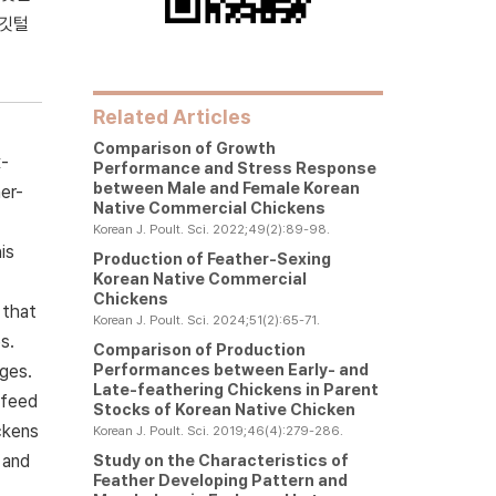
 깃털
Related Articles
Comparison of Growth
x-
Performance and Stress Response
between Male and Female Korean
her-
Native Commercial Chickens
Korean J. Poult. Sci. 2022;49(2):89-98.
is
Production of Feather-Sexing
Korean Native Commercial
Chickens
 that
Korean J. Poult. Sci. 2024;51(2):65-71.
s.
Comparison of Production
Performances between Early- and
ges.
Late-feathering Chickens in Parent
 feed
Stocks of Korean Native Chicken
ckens
Korean J. Poult. Sci. 2019;46(4):279-286.
Study on the Characteristics of
 and
Feather Developing Pattern and