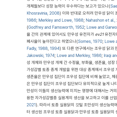
개체들보다 성장 능력이 우수하다는 보고가 있으나(
Sae
Khosravinia, 2008
) 이와 반대로 오히려 만우성 닭이
1986
;
Merkley and Lowe, 1988
;
Nahashon et al.,
(
Godfrey and Farnsworth, 1952
;
Lowe and Garwo
율 간의 관계에 있어서도 만우성 유전자가
ev21
유전자와 
폐사율이 높아진다고 하였으나(
Somes, 1970
;
Lowe 
Fadly, 1988
,
1994
) 또 다른 연구에서는 조우성 닭과
Jakowski, 1974
;
Lowe and Merkley, 1986
;
Iraqi a
성 개체와 만우성 개체 간 수정율, 부화율, 생존율, 성장
가성감별 토종 종계 개발을 위한 대상 종계에서 조우성 
생존율은 만우성 집단이 조우성 집단에 비해 높았고, 체
은 만우성 집단이 조우성 집단보다 유의적으로 높게 나
만성이 이들의 생산능력에 미치는 영향에 대해서는 거의 
용한 자가성감별종 실용계의 생산을 보고하고 이를 산업
2021
). 따라서 토종 실용닭의 깃털 조만성이 생산능
터 생산된 조우성 토종 실용닭과 만우성 토종 실용닭의 