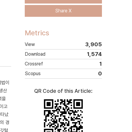
Share X
Metrics
3,905
View
1,574
Download
1
Crossref
0
Scopus
별법이
 생산
QR Code of this Article:
력을
보이고
나타났
의 경
 깃털