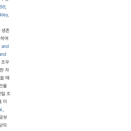
986
;
kley,
과 생존
약하여
 and
and
 조우
또한 자
을 때
산란율
깃털 조
를 이
l.,
계로부
용닭의