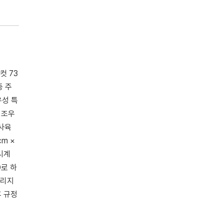
컷 73
중 주
우성 특
 조우
 사육
m ×
공시계
D로 하
관리지
후 규정