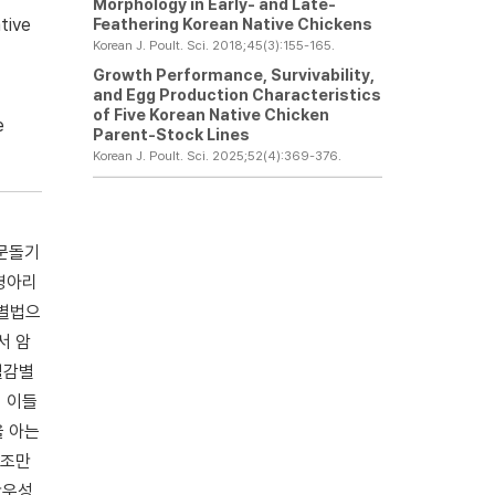
Morphology in Early- and Late-
Feathering Korean Native Chickens
tive
Korean J. Poult. Sci. 2018;45(3):155-165.
Growth Performance, Survivability,
and Egg Production Characteristics
of Five Korean Native Chicken
e
Parent-Stock Lines
Korean J. Poult. Sci. 2025;52(4):369-376.
항문돌기
병아리
감별법으
서 암
깃털감별
 이들
을 아는
 조만
만우성