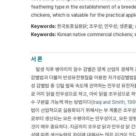
feathering type in the establishment of a breed
chickens, which is valuable for the practical appli
Keywords:
한국토종실용닭; 조우성; 만우성; 생존율;
Keywords:
Korean native commercial chickens; e
서 론
발생 직후 병아리의 암수 감별은 양계 산업의 경제적
감별법과 더불어 반성유전형질을 이용한 자가성감별법을
성 감별법 중 깃털 발육 속도에 관여하는 만우성 유전자를 
로 어미 닭을 만우성으로 하고, 아비 닭을 조우성으로 
수 구분을 가능케 하는 방법이다(
Iraqi and Smith, 199
법이 산업적으로 실용화되기 위해서는 부 계통은 조우성으
로부터 생산되는 모든 수평아리는 만우성이고, 모든 암
것이 매우 중요하다. 지금까지 조우성 닭과 만우성 닭 
성에 따른 생산능력의 차이에 대해서는 많은 이견이 있