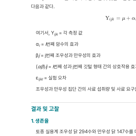
다음과 같다.
Y
=
+
Y
μ
i
j
k
=
μ
α
i
j
k
여기서, Y
= 각 측정 값
ijk
α
=
i
번째 암수의 효과
i
β
j
= j번째 조우성과 만우성의 효과
(
αβ
)
ij
=
i
번째 성과 j번째 깃털 형태 간의 상호작용 
ε
= 실험 오차
ijkl
조우성과 만우성 집단 간의 사료 섭취량 및 사료 요
결과 및 고찰
1. 생존율
토종 실용계 조우성 닭 294수와 만우성 닭 147수