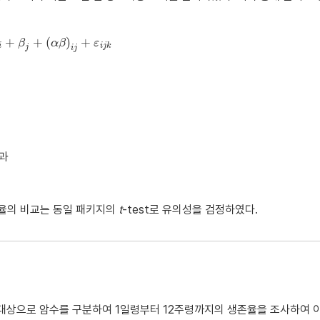
+
+
(
)
+
+
α
i
+
β
β
j
+
(
αβ
)
i
α
j
+
β
ε
i
j
k
ε
i
i
j
k
j
i
j
효과
구율의 비교는 동일 패키지의
t
-test로 유의성을 검정하였다.
를 대상으로 암수를 구분하여 1일령부터 12주령까지의 생존율을 조사하여 