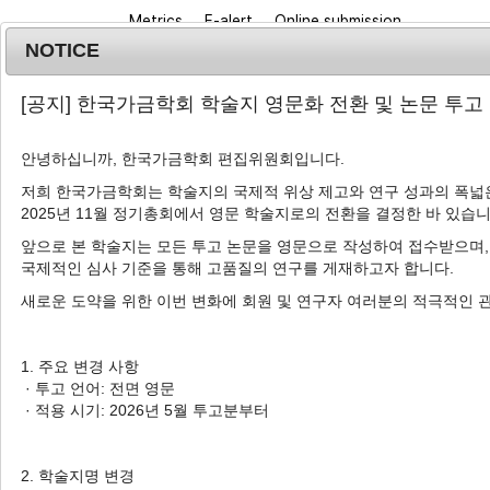
Metrics
E-alert
Online submission
NOTICE
[공지] 한국가금학회 학술지 영문화 전환 및 논문 투고
안녕하십니까, 한국가금학회 편집위원회입니다.
저희 한국가금학회는 학술지의 국제적 위상 제고와 연구 성과의 폭넓은
2025년 11월 정기총회에서 영문 학술지로의 전환을 결정한 바 있습니
Journal info
Browse a
앞으로 본 학술지는 모든 투고 논문을 영문으로 작성하여 접수받으며,
국제적인 심사 기준을 통해 고품질의 연구를 게재하고자 합니다.
Korean J. Poult. Sci.
2021
;
48
(
4
):
177
-
184
pISSN: 1225-6625, eISSN: 2287-5387
새로운 도약을 위한 이번 변화에 회원 및 연구자 여러분의 적극적인 
DOI:
https://doi.org/10.5536/KJPS.2021.48.4.17
Article
1. 주요 변경 사항
· 투고 언어: 전면 영문
토종 실용닭의 깃털 조만성 형태가 
· 적용 시기: 2026년 5월 투고분부터
1
,
†
2
2
3
손시환
,
최은식
,
조은정
,
김보경
2. 학술지명 변경
Effects of Early- and Late-F