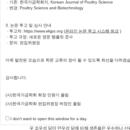
· 기존: 한국가금학회지, Korean Journal of Poultry Science
Performance and Mortality in
· 변경: Poultry Science and Biotechnology
1
,
†
2
Sea Hwan Sohn
,
Eun Sik Choi
,
Eun J
3. 논문 투고 및 심사 안내
Author Information & Copyright
▼
· 투고처: https://www.ekjps.org (
온라인 논문 투고 시스템 링크
)
· 투고 규정: 새로운 영문 템플릿 준수
Received:
Oct 19, 2021
; Revised:
Nov 22, 2021
;
· 문의: 편집위원장
Published Online: Dec 31, 2021
더욱 발전된 모습으로 학문 교류의 장이 될 수 있도록 최선을 다하겠
적요
감사합니다.
병아리의 성 감별은 양계 산업에 매우 중요한 요소이
가장 널리 이용되고 있다. 그러나 깃털 감별로 생산된 
(사)한국가금학회 회장 민원기 올림
능력에 미치는 영향을 아는 것이 매우 중요하다. 따라서
(사)한국가금학회 편집위원장 허정민 올림
비교 분석하고자 하였다. 분석 결과, 발생 후 12주령
특히 암컷에서 이의 차이가 두드러졌다(
P
<0.05). 
I don't want to open this window for a day.
다. 사료 섭취량 및 사료요구율에 있어서도 모든 조사 
우 조우성 닭이 만우성 닭에 비해 생존율은 우수하나 산