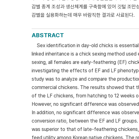
감별 종계 조성과 생산체계를 구축함에 있어 깃털 조만
감별을 실용화하는데 매우 바람직한 결과로 사료된다.
ABSTRACT
Sex identification in day-old chicks is essential
linked inheritance is a chick sexing method used 
sexing, all females are early-feathering (EF) chic
investigating the effects of EF and LF phenotypes
study was to analyze and compare the productio
commercial chickens. The results showed that the
of the LF chickens, from hatching to 12 weeks o
However, no significant difference was observed
In addition, no significant difference was observ
conversion ratio, between the EF and LF groups. I
was superior to that of late-feathering chickens
feed utility among Korean native chickens. The r