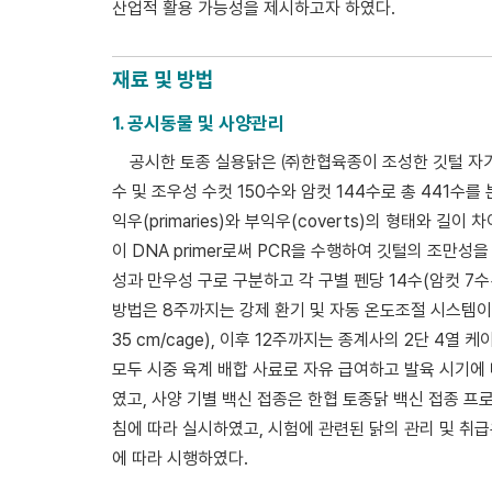
산업적 활용 가능성을 제시하고자 하였다.
재료 및 방법
1. 공시동물 및 사양관리
공시한 토종 실용닭은 ㈜한협육종이 조성한 깃털 자가
수 및 조우성 수컷 150수와 암컷 144수로 총 441수
익우(primaries)와 부익우(coverts)의 형태와 길이
이 DNA primer로써 PCR을 수행하여 깃털의 조만성
성과 만우성 구로 구분하고 각 구별 펜당 14수(암컷 7
방법은 8주까지는 강제 환기 및 자동 온도조절 시스템이 
35 cm/cage), 이후 12주까지는 종계사의 2단 4열 케이
모두 시중 육계 배합 사료로 자유 급여하고 발육 시기에 따
였고, 사양 기별 백신 접종은 한협 토종닭 백신 접종 
침에 따라 실시하였고, 시험에 관련된 닭의 관리 및 취급은
에 따라 시행하였다.