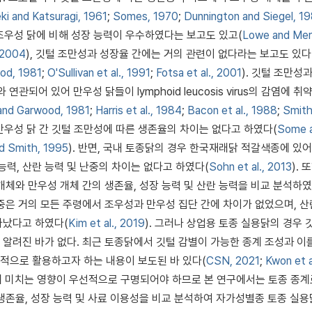
ki and Katsuragi, 1961
;
Somes, 1970
;
Dunnington and Siegel, 1
 조우성 닭에 비해 성장 능력이 우수하였다는 보고도 있고(
Lowe and Mer
 2004
), 깃털 조만성과 성장율 간에는 거의 관련이 없다라는 보고도 있다
od, 1981
;
O'Sullivan et al., 1991
;
Fotsa et al., 2001
). 깃털 조만성
연관되어 있어 만우성 닭들이 lymphoid leucosis virus의 감염에 취
and Garwood, 1981
;
Harris et al., 1984
;
Bacon et al., 1988
;
Smith
 만우성 닭 간 깃털 조만성에 따른 생존율의 차이는 없다고 하였다(
Some 
nd Smith, 1995
). 반면, 국내 토종닭의 경우 한국재래닭 적갈색종에 있어
 능력, 산란 능력 및 난중의 차이는 없다고 하였다(
Sohn et al., 2013
). 
개체와 만우성 개체 간의 생존율, 성장 능력 및 산란 능력을 비교 분석하였
중은 거의 모든 주령에서 조우성과 만우성 집단 간에 차이가 없었으며, 
타났다고 하였다(
Kim et al., 2019
). 그러나 상업용 토종 실용닭의 경우 
알려진 바가 없다. 최근 토종닭에서 깃털 감별이 가능한 종계 조성과 이
적으로 활용하고자 하는 내용이 보도된 바 있다(
CSN, 2021
;
Kwon et a
력에 미치는 영향이 우선적으로 구명되어야 하므로 본 연구에서는 토종 종
생존율, 성장 능력 및 사료 이용성을 비교 분석하여 자가성별종 토종 실