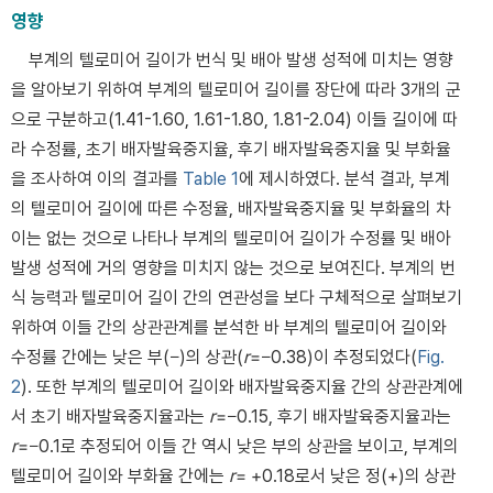
영향
부계의 텔로미어 길이가 번식 및 배아 발생 성적에 미치는 영향
을 알아보기 위하여 부계의 텔로미어 길이를 장단에 따라 3개의 군
으로 구분하고(1.41-1.60, 1.61-1.80, 1.81-2.04) 이들 길이에 따
라 수정률, 초기 배자발육중지율, 후기 배자발육중지율 및 부화율
을 조사하여 이의 결과를
Table 1
에 제시하였다. 분석 결과, 부계
의 텔로미어 길이에 따른 수정율, 배자발육중지율 및 부화율의 차
이는 없는 것으로 나타나 부계의 텔로미어 길이가 수정률 및 배아
발생 성적에 거의 영향을 미치지 않는 것으로 보여진다. 부계의 번
식 능력과 텔로미어 길이 간의 연관성을 보다 구체적으로 살펴보기
위하여 이들 간의 상관관계를 분석한 바 부계의 텔로미어 길이와
수정률 간에는 낮은 부(−)의 상관(
r
=−0.38)이 추정되었다(
Fig.
2
). 또한 부계의 텔로미어 길이와 배자발육중지율 간의 상관관계에
서 초기 배자발육중지율과는
r
=−0.15, 후기 배자발육중지율과는
r
=−0.1로 추정되어 이들 간 역시 낮은 부의 상관을 보이고, 부계의
텔로미어 길이와 부화율 간에는
r
= +0.18로서 낮은 정(+)의 상관