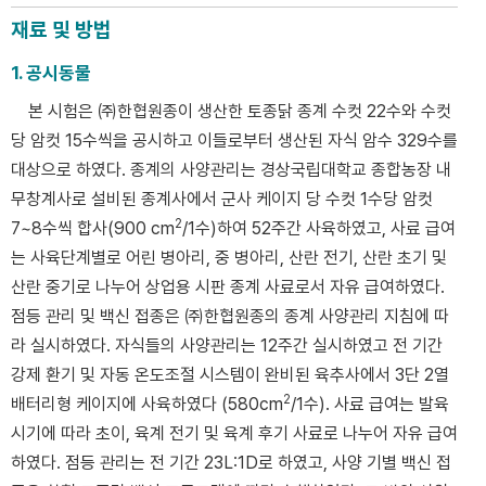
재료 및 방법
1. 공시동물
본 시험은 ㈜한협원종이 생산한 토종닭 종계 수컷 22수와 수컷
당 암컷 15수씩을 공시하고 이들로부터 생산된 자식 암수 329수를
대상으로 하였다. 종계의 사양관리는 경상국립대학교 종합농장 내
무창계사로 설비된 종계사에서 군사 케이지 당 수컷 1수당 암컷
2
7~8수씩 합사(900 cm
/1수)하여 52주간 사육하였고, 사료 급여
는 사육단계별로 어린 병아리, 중 병아리, 산란 전기, 산란 초기 및
산란 중기로 나누어 상업용 시판 종계 사료로서 자유 급여하였다.
점등 관리 및 백신 접종은 ㈜한협원종의 종계 사양관리 지침에 따
라 실시하였다. 자식들의 사양관리는 12주간 실시하였고 전 기간
강제 환기 및 자동 온도조절 시스템이 완비된 육추사에서 3단 2열
2
배터리형 케이지에 사육하였다 (580cm
/1수). 사료 급여는 발육
시기에 따라 초이, 육계 전기 및 육계 후기 사료로 나누어 자유 급여
하였다. 점등 관리는 전 기간 23L:1D로 하였고, 사양 기별 백신 접