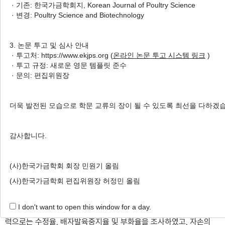
· 기존: 한국가금학회지, Korean Journal of Poultry Science
Native Chickens
· 변경: Poultry Science and Biotechnology
1
2
,
†
Bo Gyeong Kim
,
Sea Hwan Sohn
3. 논문 투고 및 심사 안내
Author Information & Copyright
▼
· 투고처: https://www.ekjps.org (
온라인 논문 투고 시스템 링크
)
· 투고 규정: 새로운 영문 템플릿 준수
Received:
Jun 30, 2022
; Revised:
Sep 14, 2022
;
· 문의: 편집위원장
Accepted:
Sep 16, 2022
Published Online: Sep 30, 2022
더욱 발전된 모습으로 학문 교류의 장이 될 수 있도록 최선을 다하겠
적요
감사합니다.
본 연구는 한국 토종닭을 대상으로 부계의 텔로미어 길이가 수정
(사)한국가금학회 회장 민원기 올림
능력 및 배아 발생 능력에 미치는 영향을 알아보고, 부계의 텔로미
어 길이와 자식의 생산능력 및 자식의 텔로미어 길이와의 연관성을
(사)한국가금학회 편집위원장 허정민 올림
살펴보고자 하였다. 시험에 공시된 닭은 토종 종계 수컷 22수와 이
I don't want to open this window for a day.
들로부터 생산된 자식 329수를 대상으로 하였다. 부계의 번식 능
력으로는 수정율, 배자발육중지율 및 부화율을 조사하였고, 자손의