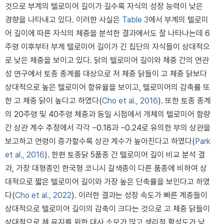
것으로 부계의 텔로미어 길이가 길수록 자식의 성장 능력이 낮은
경향을 나타내고 있다. 이러한 사실은
Table 3
에서 부계의 텔로미
어 길이에 따른 자식의 체중을 분석한 결과에서도 잘 나타나는데 6
주령 이후부터 부계 텔로미어 길이가 긴 집단의 자식들이 상대적으
로 낮은 체중을 보이고 있다. 닭의 텔로미어 길이와 체중 간의 연관
성 연구에서 토종 종계를 대상으로 저 체중 닭들이 고 체중 닭보다
상대적으로 높은 텔로미어 함유율을 보이고, 텔로미어의 감축률 또
한 고 체중 닭이 높다고 하였다(
Cho et al., 2016
). 또한 토종 종계
의 20주령 및 40주령 체중과 동일 시점에서 개체의 텔로미어 함량
간 상관 계수 추정에서 각각 −0.18과 −0.24로 유의한 부의 상관을
보고하고 연령이 증가할수록 상관 계수가 높아진다고 하였다(
Park
et al., 2016
). 한편 토종닭 5품종 간 텔로미어 길이 비교 분석 결
과, 가장 대형종인 한국형 코니시 갈색종이 다른 품종에 비하여 상
대적으로 짧은 텔로미어 길이와 가장 높은 단축률을 보인다고 하였
다(
Cho et al., 2022
). 이러한 결과는 성장 속도가 빠른 계종들이
상대적으로 텔로미어 길이의 감축이 크다는 것으로 고 체중 닭들이
상대적으로 체 유지를 위한 대사 소모가 많고 생리적 활성도가 낮