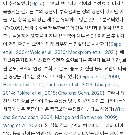
이 추정되었다(
Fig. 3
). 부계의 텔로미어 길이와 수정율 및 배자발
육중지율 간에는 부의 상관이, 부화율과는 정의 상관이 있지만 이
들 모든 항목 간의 상관 계수는 유의하지 않은 것으로 분석되었다
(
P
>0.05). 닭의 수정율과 부화율은 유전적 요인과 환경적 요인이
모두 작용하여 영향을 미치나 유전력이 대부분 0.1 이하로 추정되
어 거의 환경적 요인에 의해 좌우되는 형질임을 시사한다(
Sapp
et al., 2004
;
Wolc et al., 2019
;
Mookprom et al., 2021
). 배
자발육중지율과 부화율은 유전적 요인보다는 종란의 보관 기간, 보
관 온도, 모계의 연령, 부화 시 온도, 습도 및 전란 등의 요인이 더욱
큰 영향을 미치는 것으로 보고하고 있다(
Reijrink et al., 2009
;
Hamidu et al., 2011
;
Gucbilmez et al., 2013
;
Ishaq et al.,
2014
;
Pokhel et al., 2018
;
Choi and Sohn, 2020
). 그러나 유
전적 요인으로 품종에 따른 수정률 및 부화율의 차이도 나타나는데
체중이 낮은 품종이 높은 품종보다 수정률이 높다고 하였다(
Witt
and Schwalbach, 2004
;
Malago and Baitilwake, 2009
;
Wang et al., 2020
). 본 실험 결과 부계의 텔로미어 길이와 배아
발생 능력 간에는 연관성이 없는 것으로 나타났는데 이는 배아 초