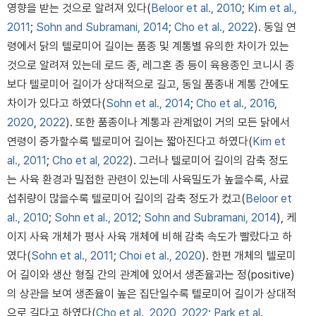
영향을 받는 것으로 알려져 있다(
Beloor et al., 2010
;
Kim et al.,
2011
;
Sohn and Subramani, 2014
;
Cho et al., 2022
). 동일 연
령에서 닭의 텔로미어 길이는 품종 및 계통별 유의한 차이가 있는
것으로 알려져 있는데 로드 종, 레그혼 종 등이 육용종인 코니시 종
보다 텔로미어 길이가 상대적으로 길고, 동일 품종내 계통 간에도
차이가 있다고 하였다(
Sohn et al., 2014
;
Cho et al., 2016
,
2020
,
2022
). 또한 품종이나 계통과 관계없이 거의 모든 닭에서
연령이 증가할수록 텔로미어 길이는 짧아진다고 하였다(
Kim et
al., 2011
;
Cho et al, 2022
). 그러나 텔로미어 길이의 감축 정도
는 사육 환경과 밀접한 관련이 있는데 사육밀도가 높을수록, 사료
섭취량이 많을수록 텔로미어 길이의 감축 정도가 컸고(
Beloor et
al., 2010
;
Sohn et al., 2012
;
Sohn and Subramani, 2014
), 케
이지 사육 개체가 평사 사육 개체에 비해 감축 속도가 빨랐다고 하
였다(
Sohn et al., 2011
;
Choi et al., 2020
). 한편 개체의 텔로미
어 길이와 생산 형질 간의 관계에 있어서 생존율과는 정(positive)
의 상관을 보여 생존율이 높은 집단일수록 텔로미어 길이가 상대적
으로 길다고 하였다(
Cho et al., 2020
,
2022
;
Park et al.,