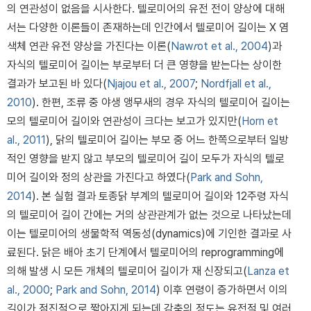
의 연관성이 없음을 시사한다. 텔로미어의 유전 전이 양상에 대해
서는 다양한 이론들이 존재하는데 인간에서 텔로미어 길이는 X 염
색체 연관 유전 양상을 가진다는 이론(
Naw
r
ot et al., 2004
)과
자식의 텔로미어 길이는 부로부터 더 큰 영향을 받는다는 상이한
결과가 보고된 바 있다(
Njajou et al., 2007
;
Nordfjall et al.,
2010
). 한편, 조류 중 야생 앵무새의 경우 자식의 텔로미어 길이는
모의 텔로미어 길이와 연관성이 크다는 보고가 있지만(
Horn et
al., 2011
), 닭의 텔로미어 길이는 부모 중 어느 한쪽으로부터 일방
적인 영향을 받지 않고 부모의 텔로미어 길이 모두가 자식의 텔로
미어 길이와 정의 상관을 가진다고 하였다(
Park and Sohn,
2014
). 본 실험 결과 토종닭 부계의 텔로미어 길이와 12주령 자식
의 텔로미어 길이 간에는 거의 상관관계가 없는 것으로 나타났는데
이는 텔로미어의 생물학적 역동성(dynamics)에 기인한 결과로 사
료된다. 닭은 배아 초기 단계에서 텔로미어의 reprogramming에
의해 발생 시 모든 개체의 텔로미어 길이가 재 신장되고(
Lanza et
al., 2000
;
Park and Sohn, 2014
) 이후 연령이 증가하면서 이의
길이가 점진적으로 짧아지게 되는데 감축의 정도는 유전적 및 여러