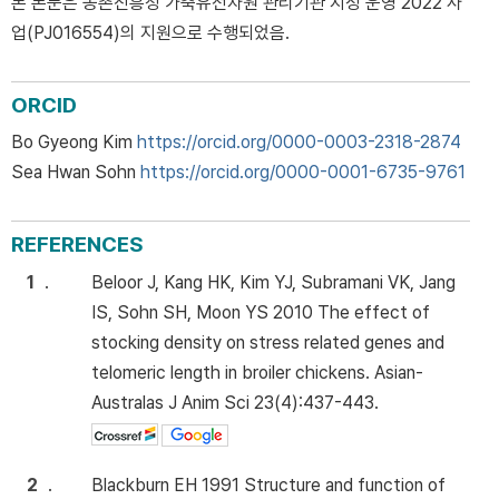
본 논문은 농촌진흥청 가축유전자원 관리기관 지정 운영 2022 사
업(PJ016554)의 지원으로 수행되었음.
ORCID
Bo Gyeong Kim
https://orcid.org/0000-0003-2318-2874
Sea Hwan Sohn
https://orcid.org/0000-0001-6735-9761
REFERENCES
1
.
Beloor J, Kang HK, Kim YJ, Subramani VK, Jang
IS, Sohn SH, Moon YS 2010 The effect of
stocking density on stress related genes and
telomeric length in broiler chickens. Asian-
Australas J Anim Sci 23(4):437-443.
2
.
Blackburn EH 1991 Structure and function of