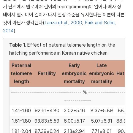
기 단계에서 텔로미어 길이의 reprogramming이 일어나 배자 상
태에서 텔로미어 길이가 다시 일정 수준을 유지한다는 이론에 따른
것이 아닌가 생각된다(
Lanza et al., 2000
;
Park and Sohn,
2014
).
Table 1.
Effect of paternal telomere length on the
hatching performance in Korean native chicken
Paternal
Early
Late
telomere
Fertility
embryonic
embryonic
Hatchab
length
mortality
mortality
---------------------------------- % ---------------------
-------------
1.41-1.60
92.61±4.80
3.02±5.16
8.37±5.89
88.63±
1.61-1.80
93.83±5.59
6.00±5.17
5.07±6.31
88.95±
1.81-2.04
87.39±6.24
2.13±2.94
7.71±8.61
90.23±