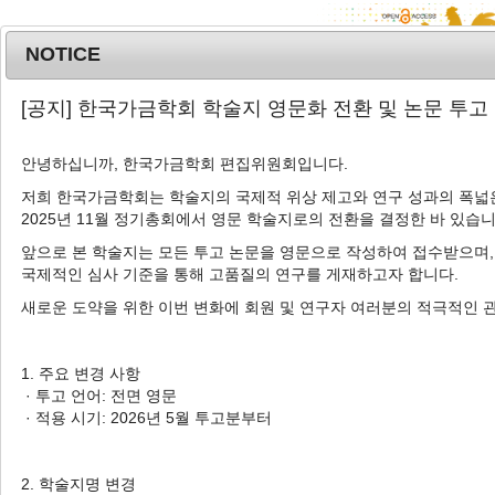
NOTICE
MENU
T
[공지] 한국가금학회 학술지 영문화 전환 및 논문 투고
o
g
안녕하십니까, 한국가금학회 편집위원회입니다.
Korean J. Poult. Sci.
2022
;
g
49
(
3
):
145
-
156
l
저희 한국가금학회는 학술지의 국제적 위상 제고와 연구 성과의 폭넓은
pISSN: 1225-6625, eISSN: 2287-5387
2025년 11월 정기총회에서 영문 학술지로의 전환을 결정한 바 있습니
e
DOI:
https://doi.org/10.5536/KJPS.2022.49.3.145
n
앞으로 본 학술지는 모든 투고 논문을 영문으로 작성하여 접수받으며,
a
Article
국제적인 심사 기준을 통해 고품질의 연구를 게재하고자 합니다.
v
새로운 도약을 위한 이번 변화에 회원 및 연구자 여러분의 적극적인 
토종 종계 부계의 텔로미어 길이와 자식의
i
생산능력 간의 연관성 분석
g
a
1. 주요 변경 사항
1
2
,
†
김보경
,
손시환
t
· 투고 언어: 전면 영문
i
· 적용 시기: 2026년 5월 투고분부터
Association between Paternal
o
Telomere Length and Offspring
n
Production Performance in Korean
2. 학술지명 변경