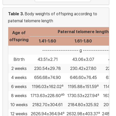
Table 3.
Body weights of offspring according to
paternal telomere length
Paternal telomere length
Age of
offspring
1.41-1.60
1.61-1.80
1.8
-------------------- g ------------------
Bitrth
43.51±2.71
43.06±3.07
42.
2 weeks
230.54±29.78
230.42±27.80
228.
4 weeks
656.68±74.90
646.60±76.45
633.
a
a
6 weeks
1196.03±162.02
1195.88±151.59
1144.7
ab
a
8 weeks
1713.63±228.60
1730.53±227.94
1639.5
10 weeks
2182.70±304.61
2184.80±325.92
2090.
a
a
12 weeks
2626.94±364.94
2632.98±403.37
2488.0