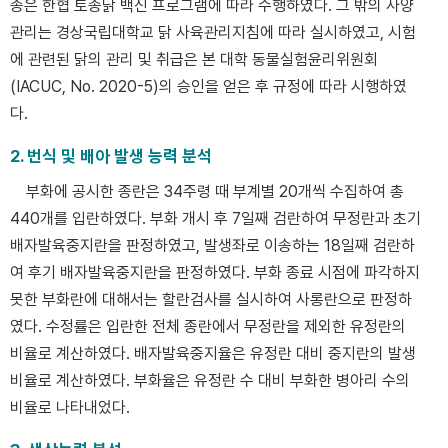
종은 한협 토종닭 백신 프로그램에 따라 수행하였다. 그 밖의 사양
관리는 경상국립대학교 닭 사육관리지침에 따라 실시하였고, 시험
에 관련된 닭의 관리 및 취급은 본 대학 동물실험윤리위원회
(IACUC, No. 2020-5)의 승인을 얻은 후 규정에 따라 시행하였
다.
2. 번식 및 배아 발생 능력 분석
부화에 공시한 종란은 34주령 때 부계별 20개씩 수집하여 총
440개를 입란하였다. 부화 개시 후 7일째 검란하여 무정란과 초기
배자발육중지란을 판정하였고, 발생좌로 이송하는 18일째 검란하
여 후기 배자발육중지란을 판정하였다. 부화 종료 시점에 파각하지
못한 부화란에 대해서는 할란검사를 실시하여 사롱란으로 판정하
였다. 수정률은 입란한 전체 종란에서 무정란을 제외한 유정란의
비율로 계산하였다. 배자발육중지율은 유정란 대비 중지란의 발생
비율로 계산하였다. 부화율은 유정란 수 대비 부화한 병아리 수의
비율로 나타내었다.