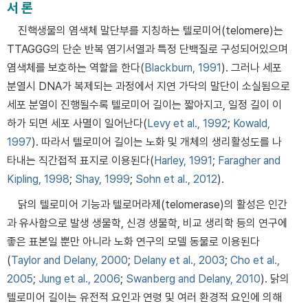
서 론
진핵생물의 염색체 말단부를 지칭하는 텔로미어(telomere)는
TTAGGG의 단순 반복 염기서열과 특정 단백질로 구성되어있으며
염색체를 보호하는 역할을 한다(
Blackburn, 1991
). 그러나 세포
분열시 DNA가 복제되는 과정에서 지연 가닥의 말단이 소실됨으로
세포 분열이 진행될수록 텔로미어 길이는 짧아지고, 일정 길이 이
하가 되면 세포 사멸이 일어난다(
Levy et al., 1992
;
Kowald,
1997
). 따라서 텔로미어 길이는 노화 및 개체의 생리활성도를 나
타내는 직간접적 표지로 이용된다(
Harley, 1991
;
Faragher and
Kipling, 1998
;
Shay, 1999
;
Sohn et al., 2012
).
닭의 텔로미어 기능과 텔로머라제(telomerase)의 활성은 인간
과 유사함으로 발생 생물학, 신경 생물학, 비교 생리학 등의 연구에
좋은 표본일 뿐만 아니라 노화 연구의 모델 동물로 이용된다
(
Taylor and Delany, 2000
;
Delany et al., 2003
;
Cho et al.,
2005
;
Jung et al., 2006
;
Swanberg and Delany, 2010
). 닭의
텔로미어 길이는 유전적 요인과 연령 및 여러 환경적 요인에 의해