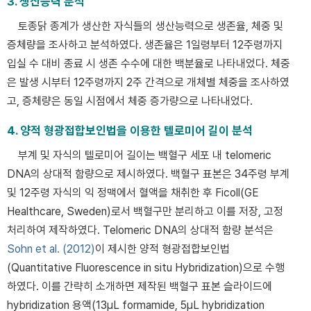
3. 생산능력 분석
토종닭 종계가 생산한 자식들의 생산능력으로 생존율, 체중 및
증체량을 조사하고 분석하였다. 생존율은 1일령부터 12주령까지
입실 수 대비 종료 시 생존 수수에 대한 백분율로 나타내었다. 체중
은 발생 시부터 12주령까지 2주 간격으로 개체별 체중을 조사하였
고, 증체량은 동일 시점에서 체중 증가량으로 나타내었다.
4. 양적 형광접합보인법을 이용한 텔로미어 길이 분석
부계 및 자식의 텔로미어 길이는 백혈구 세포 내 telomeric
DNA의 상대적 함량으로 제시하였다. 백혈구 표본은 34주령 부계
및 12주령 자식의 익 정맥에서 혈액을 채취한 후 Ficoll(GE
Healthcare, Sweden)로서 백혈구만 분리하고 이를 저장, 고정
처리하여 제작하였다. Telomeric DNA의 상대적 함량 분석은
Sohn et al. (2012)
이 제시한 양적 형광접합보인법
(Quantitative Fluorescence in situ Hybridization)으로 수행
하였다. 이를 간략히 소개하면 제작된 백혈구 표본 슬라이드에
hybridization 용액(13μL formamide, 5μL hybridization