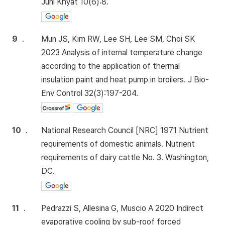
Juni Khyat 10(6):8.
9
.
Mun JS, Kim RW, Lee SH, Lee SM, Choi SK
2023 Analysis of internal temperature change
according to the application of thermal
insulation paint and heat pump in broilers. J Bio-
Env Control 32(3):197-204.
10
.
National Research Council [NRC] 1971 Nutrient
requirements of domestic animals. Nutrient
requirements of dairy cattle No. 3. Washington,
DC.
11
.
Pedrazzi S, Allesina G, Muscio A 2020 Indirect
evaporative cooling by sub-roof forced