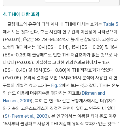
4. THI에 대한 효과
쿨링패드의 유무에 따라 계사 내 THI에 미치는 효과는
Table 5
에서 보는 것과 같다. 모든 시간대 연구 간의 이질성이 나타났으며
2
(
P
<0.01), I
값은 92.79~96.34%로 높게 관찰되었다. 고정효과
모형의 결과에서는 10시(ES=−0.14), 15시(ES=−0.29) 및 16시
(ES=−0.36)에 쿨링패드로 인한 THI 저감효과가 없는 것으로 나
타났다(
P
<0.05). 이질성을 고려한 임의효과모형에서도 15시
(ES=−0.49) 및 16시(ES=−0.80)에 THI 저감효과가 없었다
(
P
<0.05). 유의적 결과를 보인 15시와 16시 분석에 사용된 각 연
구들의 개별적 효과 크기는
Fig. 2
에서 보는 것과 같다. THI는 온도
와 습도 이용해 더위지수를 평가하는 지표로(
Dikmen and
Hansen, 2009
), 특히 본 연구와 같은 무창계사에서는 더위지수
와 가축의 고온스트레스가 직접적 관련이 있다고 연구된 바 있다
(
St-Pierre et al., 2003
). 본 연구에서는 여름철 최대 온도 이후
15시부터 쿨링패드 사용이 THI 저감에 유의적 효과가 없는 것으로