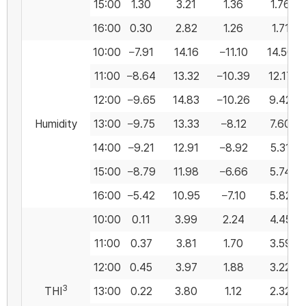
15:00
1.30
3.21
1.36
1.76
16:00
0.30
2.82
1.26
1.71
10:00
−7.91
14.16
−11.10
14.50
11:00
−8.64
13.32
−10.39
12.17
12:00
−9.65
14.83
−10.26
9.42
Humidity
13:00
−9.75
13.33
−8.12
7.60
14:00
−9.21
12.91
−8.92
5.31
15:00
−8.79
11.98
−6.66
5.74
16:00
−5.42
10.95
−7.10
5.82
10:00
0.11
3.99
2.24
4.45
11:00
0.37
3.81
1.70
3.59
12:00
0.45
3.97
1.88
3.22
3
THI
13:00
0.22
3.80
1.12
2.32