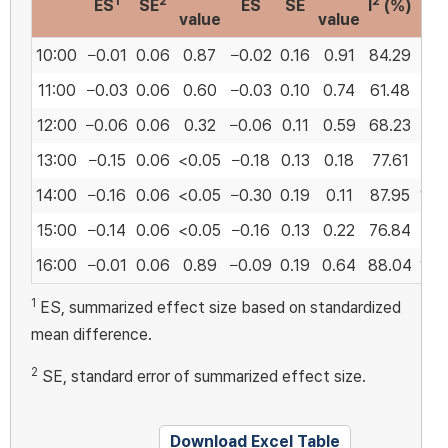
1
2
2
ES
SE
ES
SE
I
(%)
value
value
10:00
−0.01
0.06
0.87
−0.02
0.16
0.91
84.29
95.
11:00
−0.03
0.06
0.60
−0.03
0.10
0.74
61.48
38
12:00
−0.06
0.06
0.32
−0.06
0.11
0.59
68.23
47.
13:00
−0.15
0.06
<0.05
−0.18
0.13
0.18
77.61
66
14:00
−0.16
0.06
<0.05
−0.30
0.19
0.11
87.95
124
15:00
−0.14
0.06
<0.05
−0.16
0.13
0.22
76.84
64
16:00
−0.01
0.06
0.89
−0.09
0.19
0.64
88.04
125
1
ES, summarized effect size based on standardized
mean difference.
2
SE, standard error of summarized effect size.
Download Excel Table