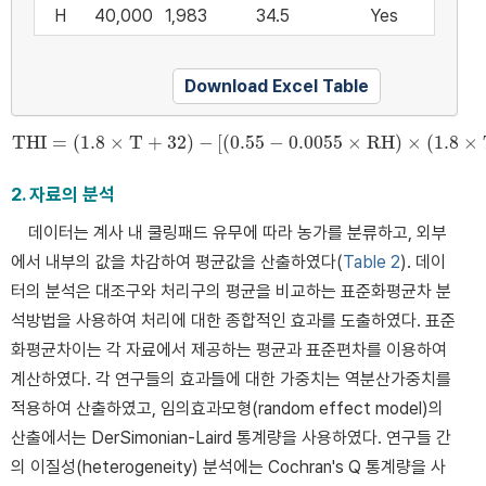
H
40,000
1,983
34.5
Yes
Download Excel Table
THI
=
(
1.8
×
T
+
32
)
−
[
(
0.55
−
0.0055
×
RH
)
×
(
1.8
×
THI
=
(
1.8
×
T
+
32
)
−
[
(
0.55
−
0.0055
×
RH
)
×
(
1.8
×
T
−
26
)
]
2. 자료의 분석
데이터는 계사 내 쿨링패드 유무에 따라 농가를 분류하고, 외부
에서 내부의 값을 차감하여 평균값을 산출하였다(
Table 2
). 데이
터의 분석은 대조구와 처리구의 평균을 비교하는 표준화평균차 분
석방법을 사용하여 처리에 대한 종합적인 효과를 도출하였다. 표준
화평균차이는 각 자료에서 제공하는 평균과 표준편차를 이용하여
계산하였다. 각 연구들의 효과들에 대한 가중치는 역분산가중치를
적용하여 산출하였고, 임의효과모형(random effect model)의
산출에서는 DerSimonian-Laird 통계량을 사용하였다. 연구들 간
의 이질성(heterogeneity) 분석에는 Cochran's Q 통계량을 사