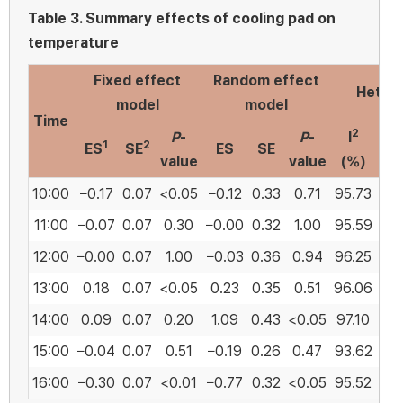
Table 3.
Summary effects of cooling pad on
temperature
Fixed effect
Random effect
Hetero
model
model
Time
2
P
-
P
-
I
1
2
ES
SE
ES
SE
value
value
(%)
10:00
−0.17
0.07
<0.05
−0.12
0.33
0.71
95.73
35
11:00
−0.07
0.07
0.30
−0.00
0.32
1.00
95.59
33
12:00
−0.00
0.07
1.00
−0.03
0.36
0.94
96.25
39
13:00
0.18
0.07
<0.05
0.23
0.35
0.51
96.06
38
14:00
0.09
0.07
0.20
1.09
0.43
<0.05
97.10
51
15:00
−0.04
0.07
0.51
−0.19
0.26
0.47
93.62
23
16:00
−0.30
0.07
<0.01
−0.77
0.32
<0.05
95.52
33