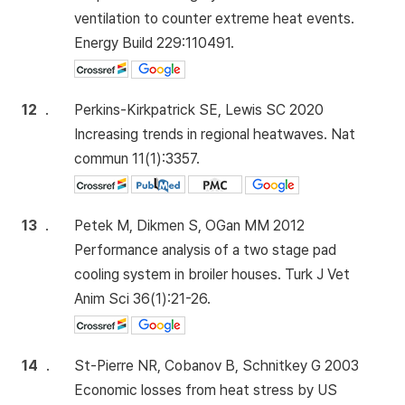
ventilation to counter extreme heat events.
Energy Build 229:110491.
12
.
Perkins-Kirkpatrick SE, Lewis SC 2020
Increasing trends in regional heatwaves. Nat
commun 11(1):3357.
13
.
Petek M, Dikmen S, OGan MM 2012
Performance analysis of a two stage pad
cooling system in broiler houses. Turk J Vet
Anim Sci 36(1):21-26.
14
.
St-Pierre NR, Cobanov B, Schnitkey G 2003
Economic losses from heat stress by US