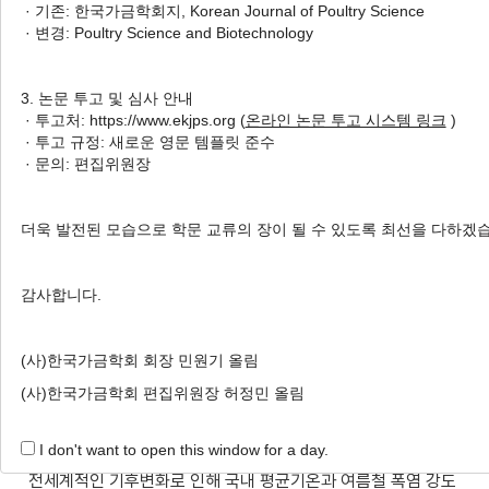
· 기존: 한국가금학회지, Korean Journal of Poultry Science
Tunnel-Ventilated Broiler House on
· 변경: Poultry Science and Biotechnology
Reducing Indoor Temperature and
Level of Temperature-Humidity
3. 논문 투고 및 심사 안내
Index during Summer
· 투고처: https://www.ekjps.org (
온라인 논문 투고 시스템 링크
)
1
1
1
· 투고 규정: 새로운 영문 템플릿 준수
Hye Ran Kim
,
Seol Hwa Park
,
Jisoo Wi
,
· 문의: 편집위원장
1
2
2
Seongshin Lee
,
Sung Dae Lee
,
Hwan Ku Kang
3
,
†
,
Chaehwa Ryu
더욱 발전된 모습으로 학문 교류의 장이 될 수 있도록 최선을 다하겠
Author Information & Copyright
▼
Received:
Mar 21, 2024
; Revised:
May 16, 2024
;
감사합니다.
Accepted:
May 18, 2024
(사)한국가금학회 회장 민원기 올림
Published Online: Jun 30, 2024
(사)한국가금학회 편집위원장 허정민 올림
적요
I don't want to open this window for a day.
전세계적인 기후변화로 인해 국내 평균기온과 여름철 폭염 강도