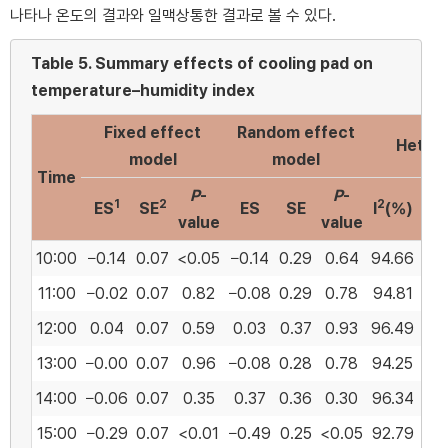
나타나 온도의 결과와 일맥상통한 결과로 볼 수 있다.
Table 5.
Summary effects of cooling pad on
temperature–humidity index
Fixed effect
Random effect
Hetero
model
model
Time
P
-
P
-
1
2
2
ES
SE
ES
SE
I
(%)
value
value
10:00
−0.14
0.07
<0.05
−0.14
0.29
0.64
94.66
28
11:00
−0.02
0.07
0.82
−0.08
0.29
0.78
94.81
28
12:00
0.04
0.07
0.59
0.03
0.37
0.93
96.49
42
13:00
−0.00
0.07
0.96
−0.08
0.28
0.78
94.25
26
14:00
−0.06
0.07
0.35
0.37
0.36
0.30
96.34
40
15:00
−0.29
0.07
<0.01
−0.49
0.25
<0.05
92.79
20