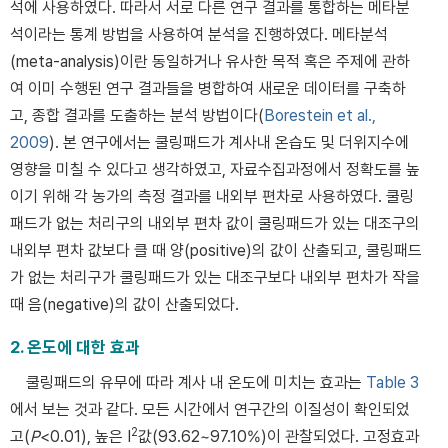
석에 사용하였다. 따라서 서로 다른 연구 결과를 통합하는 메타분
석이라는 통계 방법을 사용하여 분석을 진행하였다. 메타분석
(meta-analysis)이란 동일하거나 유사한 목적 혹은 주제에 관하
여 이미 수행된 연구 결과들을 병합하여 새로운 데이터를 구축하
고, 종합 결과를 도출하는 분석 방법이다(
Borestein et al.,
2009
). 본 연구에서는 쿨링패드가 계사내 온습도 및 더위지수에
영향을 미칠 수 있다고 생각하였고, 자료수집과정에서 정확도를 높
이기 위해 각 농가의 측정 결과를 내외부 편차로 사용하였다. 쿨링
패드가 없는 처리구의 내외부 편차 값이 쿨링패드가 있는 대조구의
내외부 편차 값보다 클 때 양(positive)의 값이 산출되고, 쿨링패드
가 없는 처리구가 쿨링패드가 있는 대조구보다 내외부 편차가 작을
때 음(negative)의 값이 산출되었다.
2. 온도에 대한 효과
쿨링패드의 유무에 따라 계사 내 온도에 미치는 효과는
Table 3
에서 보는 것과 같다. 모든 시간에서 연구간의 이질성이 확인되었
2
고(
P
<0.01), 높은 I
값(93.62~97.10%)이 관찰되었다. 고정효과