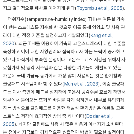
고온스트레스가 높아질 경우 열 생산과 균형에 대한 유지가 어려워
지고 결과적으로 폐사로 이어지게 된다(
Toyomizu et al., 2005
).
더위지수(temperature-humidity index; THI)는 여름철 가축
이 받는 스트레스를 지수화 한 것으로 이를 통해 영양소 및 사육 관
리에 대한 적정 기준을 설정하고자 개발되었다(
Kang et al.,
2020
). 최근 THI를 이용하여 가축의 고온스트레스에 대한 수준을
측정하고 이에 대한 사양관리와 접목하고자 하는 노력이 증가하고
있으나 아직까지 부족한 실정이다. 고온스트레스 저감을 위해서 사
료첨가제 및 냉각 시스템과 같은 다양한 기기들이 개발되고 있는
가운데 국내 가금류 농가에서 가장 많이 사용되는 것은 환기휀과
쿨링패드 시스템이라 할 수 있다(
Mun et al., 2023
). 이중 쿨링패
드는 계사 측면에 패드를 설치하여 고온시 냉각수를 흐르게 하면서
외부에서 들어오는 뜨거운 바람을 차게 식히면서 내부로 유입되게
하는 방식으로 쿨링패드를 이용한 터널식 환기방법은 여름철 고온
스트레스 저감에 효과적인 방법 중 하나이다(
Dozier et al.,
2005
). 하지만 쿨링패드 사용 시 많은 비용과 에너지가 소비된다
는 점에서 지금보다 경제적으로 효율적인 방법이 필요한 실정이다