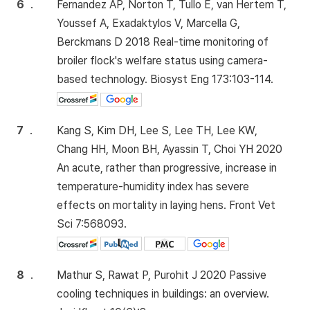
6
.
Fernandez AP, Norton T, Tullo E, van Hertem T,
Youssef A, Exadaktylos V, Marcella G,
Berckmans D 2018 Real-time monitoring of
broiler flock's welfare status using camera-
based technology. Biosyst Eng 173:103-114.
7
.
Kang S, Kim DH, Lee S, Lee TH, Lee KW,
Chang HH, Moon BH, Ayassin T, Choi YH 2020
An acute, rather than progressive, increase in
temperature-humidity index has severe
effects on mortality in laying hens. Front Vet
Sci 7:568093.
8
.
Mathur S, Rawat P, Purohit J 2020 Passive
cooling techniques in buildings: an overview.