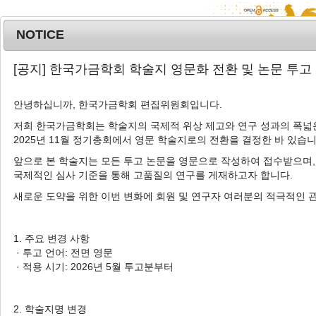
NOTICE
MENU
T
[공지] 한국가금학회 학술지 영문화 전환 및 논문 투고
o
g
안녕하십니까, 한국가금학회 편집위원회입니다.
Korean J. Poult. Sci.
2024
;
51
(
2
):
57
-
g
63
l
저희 한국가금학회는 학술지의 국제적 위상 제고와 연구 성과의 폭넓은
pISSN: 1225-6625, eISSN: 2287-5387
2025년 11월 정기총회에서 영문 학술지로의 전환을 결정한 바 있습니
e
DOI:
https://doi.org/10.5536/KJPS.2024.51.2.57
n
앞으로 본 학술지는 모든 투고 논문을 영문으로 작성하여 접수받으며,
a
Article
국제적인 심사 기준을 통해 고품질의 연구를 게재하고자 합니다.
v
새로운 도약을 위한 이번 변화에 회원 및 연구자 여러분의 적극적인 
국내 터널식환기 무창 육계사에서 여름철 쿨
i
링패드 사용에 따른 계사 내부 온도 저감 효
g
a
과 및 더위지수(THI)에 미치는 영향
1. 주요 변경 사항
t
· 투고 언어: 전면 영문
1
1
1
1
2
김혜란
,
박설화
,
위지수
,
이성신
,
이성대
,
강환
i
· 적용 시기: 2026년 5월 투고분부터
2
3
,
†
구
,
류채화
o
n
Effects of Pad Cooling Systems in
2. 학술지명 변경