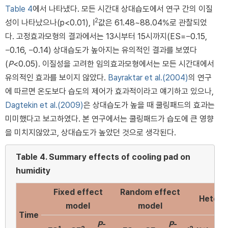
Table 4
에서 나타냈다. 모든 시간대 상대습도에서 연구 간의 이질
2
성이 나타났으나(p<0.01), I
값은 61.48~88.04%로 관찰되었
다. 고정효과모형의 결과에서는 13시부터 15시까지(ES=−0.15,
−0.16, −0.14) 상대습도가 높아지는 유의적인 결과를 보였다
(
P
<0.05). 이질성을 고려한 임의효과모형에서는 모든 시간대에서
유의적인 효과를 보이지 않았다.
Bayraktar et al.(2004)
의 연구
에 따르면 온도보다 습도의 제어가 효과적이라고 얘기하고 있으나,
Dagtekin et al.(2009)
은 상대습도가 높을 때 쿨링패드의 효과는
미미했다고 보고하였다. 본 연구에서는 쿨링패드가 습도에 큰 영향
을 미치지않았고, 상대습도가 높았던 것으로 생각된다.
Table 4.
Summary effects of cooling pad on
humidity
Fixed effect
Random effect
Hetero
model
model
Time
P
-
P
-