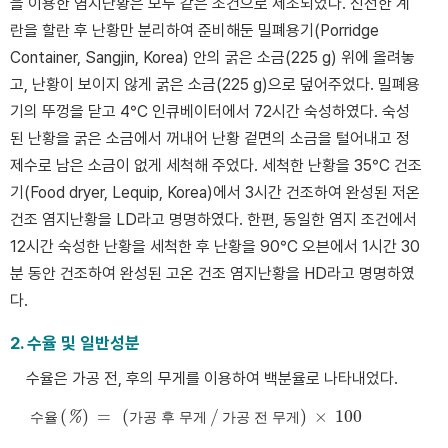
을 이용한 염지난황은 모두 같은 조건으로 제조되었다. 신선한 계
란을 할란 후 난황만 분리하여 준비해둔 밀폐용기(Porridge
Container, Sangjin, Korea) 안의 굵은 소금(225 g) 위에 올려놓
고, 난황이 보이지 않게 굵은 소금(225 g)으로 덮어주었다. 밀폐용
기의 뚜껑을 닫고 4°C 인큐베이터에서 72시간 숙성하였다. 숙성
된 난황을 굵은 소금에서 꺼내어 난황 겉면의 소금을 털어내고 정
제수로 남은 소금이 없게 세척해 주었다. 세척한 난황을 35°C 건조
기(Food dryer, Lequip, Korea)에서 3시간 건조하여 완성된 저온
건조 염지난황을 LD라고 명명하였다. 한편, 동일한 염지 조건에서
12시간 숙성한 난황을 세척한 후 난황을 90°C 오븐에서 1시간 30
분 동안 건조하여 완성된 고온 건조 염지난황을 HD라고 명명하였
다.
2. 수율 및 일반성분
수율은 가공 전, 후의 무게를 이용하여 백분율로 나타내었다.
(
)
=
(
/
)
×
100
수
율
%
수율
%
=
가공 후 무게
가
공
후
무
게
/
가공 전 무게
가
공
전
무
×
게
100