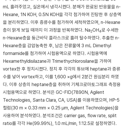
mL 흘려주었고, 실온에서 냉각시켰다. 분해가 완료된 반응물을 n-
Hexane, 1N KOH, 0.5N KOH을 각각 첨가하여 진탕한 후 상층액
을 분리하였다. 이후 증류수를 첨가하여 세척하였으며, n-Hexane
층이 맑게 보일 때까지 이 과정을 반복하였다. Na
OH
로 수세한
2
4
n-Hexane층을 둥근바닥 플라스크로 흘려 탈수하였다. 추출한 n-
Hexane층을 감압농축한 후, 남은 잔류물에 3 mL Dimethyl
formamide를 첨가하여 시험용액으로 하였다. 시험용액에
Hexamethyldisilazane과 Trimethychlorosilane을 가하여
vortex한 후 정치시켰다. 정치 후 각각의 튜브에 heptane과 증류
수를 넣어 vortex하고, 이를 1,600 ×g에서 2분간 원심분리 하였
다. 이후 상층의 heptane층을 취하여 기체크로마토그래프 측정용
시험용액으로 하였다. 분석은 GC-FID(7890N, Agilent
Technologies, Santa Clara, CA, USA)를 이용하였으며, HP-5
컬럼(30 m × 0.33 mm × 0.25 μm, Agilent Technologies)을
사용하여 분석하였다. 분석조건은 carrier gas, flow rate, split
ratio를 각각 He(99.99%), 1.0 mL/min, 1:12.5로 설정하였다.