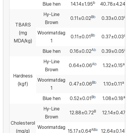
b
a
Blue hen
14.14±1.95
40.78±4.24
Hy-Line
B
b
a
0.11±0.02
0.33±0.03
Brown
TBARS
(mg
Woorimatdag
B
b
a
0.11±0.01
0.37±0.03
MDA/kg)
1
A
b
a
Blue hen
0.16±0.02
0.39±0.05
Hy-Line
A
b
a
0.64±0.06
1.32±0.15
Brown
Hardness
Woorimatdag
B
b
a
(kgf)
0.47±0.06
1.10±0.11
1
B
b
a
Blue hen
0.52±0.01
1.08±0.18
Hy-Line
B
12.88±0.72
12.14±0.47
Brown
Cholesterol
Woorimatdag
AB
a
b
(mg/g)
15.17±0.64
12.64±0.14