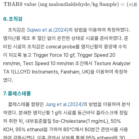
TBARS value (mg malondialdehyde/kg Sample) =
(
시
료
TBARS value (mg malondialdehyde/kg Sample) =
시료 흡
6. 조직감
조직감은
Sujiwo et al.(2024)
의 방법을 이용하여 측정하였다.
염지난황 제조 후 절단 없이 온전한 상태로 시료를 준비하였다. 준
비된 시료의 조직감은 conical probe를 염지난황의 중앙에 수직
이 되도록 놓고 Trigger Force 10 gf, Trigger Speed 20
mm/min, Test Speed 10 mm/min 조건에서 Texture Analyzer
TA 1(LLOYD Instruments, Fareham, UK)을 이용하여 측정하
였다.
7. 콜레스테롤
콜레스테롤 함량은
Jung et al.(2024)
의 방법을 이용하여 분석
하였다. 분쇄한 염지난황 1 g의 시료를 둥근바닥 플라스크에 정밀
히 취한 뒤, 내부표준물질 5α-Cholestane(1 mg/mL), 50%
KOH, 95% ethanol을 가하여 85°C에서 80분간 콘덴서를 사용
하여 검화시켰다. 이후 콘덴서 상부를 통해 95% ethanol을 30