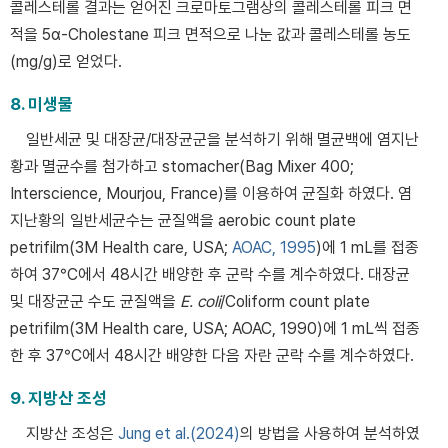
콜레스테롤 결과는 얻어진 크로마토그램상의 콜레스테롤 피크 면
적을 5α-Cholestane 피크 면적으로 나눈 값과 콜레스테롤 농도
(mg/g)로 얻었다.
8. 미생물
일반세균 및 대장균/대장균군을 분석하기 위해 멸균백에 염지난
황과 멸균수를 첨가하고 stomacher(Bag Mixer 400;
Interscience, Mourjou, France)를 이용하여 균질화 하였다. 염
지난황의 일반세균수는 균질액을 aerobic count plate
petrifilm(3M Health care, USA;
AOAC, 1995
)에 1 mL를 접종
하여 37°C에서 48시간 배양한 후 군락 수를 계수하였다. 대장균
및 대장균군 수도 균질액을
E. coli
/Coliform count plate
petrifilm(3M Health care, USA; AOAC, 1990)에 1 mL씩 접종
한 후 37°C에서 48시간 배양한 다음 자란 군락 수를 계수하였다.
9. 지방산 조성
지방산 조성은
Jung et al.(2024)
의 방법을 사용하여 분석하였