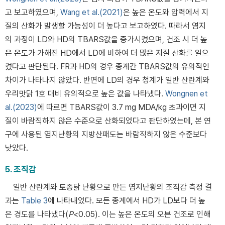
고 보고하였으며,
Wang et al.(2021)
은 높은 온도와 압력에서 지
질의 산화가 발생할 가능성이 더 높다고 보고하였다. 따라서 염지
의 과정이 LD와 HD의 TBARS값을 증가시켰으며, 건조 시 더 높
은 온도가 가해진 HD에서 LD에 비하여 더 많은 지질 산화를 일으
켰다고 판단된다. FR과 HD의 경우 종계간 TBARS값의 유의적인
차이가 나타나지 않았다. 반면에 LD의 경우 청계가 일반 산란계와
우리맛닭 1호 대비 유의적으로 높은 값을 나타냈다.
Wongnen et
al.(2023)
에 따르면 TBARS값이 3.7 mg MDA/kg 초과이면 지
질이 바람직하지 않은 수준으로 산화되었다고 판단하였는데, 본 연
구에 사용된 염지난황의 지방산패도는 바람직하지 않은 수준보다
낮았다.
5. 조직감
일반 산란계와 토종닭 난황으로 만든 염지난황의 조직감 측정 결
과는
Table 3
에 나타내었다. 모든 종계에서 HD가 LD보다 더 높
은 경도를 나타냈다(
P
<0.05). 이는 높은 온도의 오븐 건조로 인해