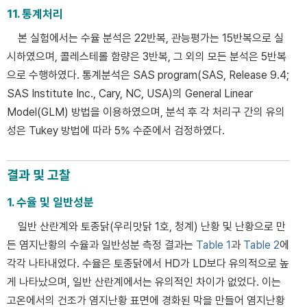
11. 통계처리
본 실험에서는 수율 분석은 22반복, 관능평가는 15반복으로 실
시하였으며, 콜레스테롤 함량은 3반복, 그 외의 모든 분석은 5반복
으로 수행하였다. 통계분석은 SAS program(SAS, Release 9.4;
SAS Institute Inc., Cary, NC, USA)의 General Linear
Model(GLM) 방법을 이용하였으며, 분석 후 각 처리구 간의 유의
성은 Tukey 방법에 따라 5% 수준에서 검정하였다.
결과 및 고찰
1. 수율 및 일반성분
일반 산란계와 토종닭(우리맛닭 1호, 청계) 난황 및 난황으로 만
든 염지난황의 수율과 일반성분 측정 결과는
Table 1
과
Table 2
에
각각 나타내었다. 수율은 토종닭에서 HD가 LD보다 유의적으로 높
게 나타났으며, 일반 산란계에서는 유의적인 차이가 없었다. 이는
고온에서의 건조가 염지난황 표면에 경화된 막을 만들어 염지난황