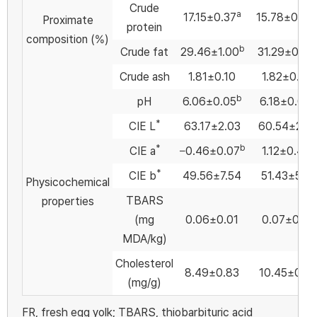
Crude
a
17.15±0.37
15.78±0.56
Proximate
protein
composition (%)
b
Crude fat
29.46±1.00
31.29±0.91
Crude ash
1.81±0.10
1.82±0.08
b
a
pH
6.06±0.05
6.18±0.05
*
CIE L
63.17±2.03
60.54±2.3
*
b
a
CIE a
−0.46±0.07
1.12±0.41
*
CIE b
49.56±7.54
51.43±5.12
Physicochemical
TBARS
properties
(mg
0.06±0.01
0.07±0.01
MDA/kg)
Cholesterol
8.49±0.83
10.45±0.61
(mg/g)
FR, fresh egg yolk; TBARS, thiobarbituric acid