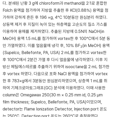
다. 분쇄된 난황 3 g에 chloroform과 methanol을 2:1로 혼합한
Folch 용액을 첨가하여 지방을 추출한 후 KCl(0.88%) 용액을 첨
가하여 강하게 흔든 후 196 ×g, 4°C 10분동안 원심분리 하였다.
상등액 제거 후 지질이 녹아 있는 하층액을 고순도의 질소 가스를
이용하여 용매를 제거하였다. 추출된 지방에 0.5N의 NaOH(in
MeOH) 용액 1.5 mL를 첨가하여 vortex한 후 100°C에서 5분 동
안 가열하였다. 이를 얼음물에 냉각 후, 10% BF
(in MeOH) 용액
3
(Supelco, Bellefonte, PA, USA) 2 mL를 첨가하고 vortex한
후 100°C에서 2분간 가열 후 다시 얼음물에 냉각하였다. 이후 지
방산 메틸에스테르를 추출하기 위하여 isooctane을 2 mL 첨가한
후 vortex 하였다. 다음으로 포화 NaCl 용액을 첨가하여 vortex
한 후 783×g에서 3분동안 원심분리하였으며, 상층액 1 mL를 취
하여 기체크로마토그래프(GC) 분석에 이용하였다. 이때 사용한
column은 Omegawax 250(30 m × 0.25 mm id, 0.25 μm
film thickness; Supelco, Bellefonte, PA, USA)이었으며,
detector는 Flame Ionization Detector, Injection port 온도
는 250°C, Detection port 온도는 260°C로 측정하였다.