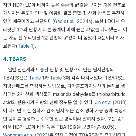
지만 HD가 LD에 비하여 높은 수준의 a*값을 보이는 것은 건조로
가해지는 온도가 단백질 이황화 결합 중합 및 산화 반응을 촉진하
였기 때문이라고 판단된다(
Gao et al., 2024a
). 또한 LD에서 우
리맛닭 1호의 난황이 다른 종계에 비해 높은 a*값을 나타냈는데 이
는 가공 전 우리맛닭 1호 난황의 a*값이 더 높았기 때문이라고 사
료된다(
Table 1
).
4. TBARS
일반 산란계와 토종닭 난황 및 난황으로 만든 염지난황의
TBARS값은
Table 1
과
Table 3
에 각각 나타내었다. TBARS는
지방산패도를 측정하는 방법으로, 다가불포화지방산의 분해로 생
성되는 2차 산화 생성물인 malondialdehydes를 thiobarbituric
acid와 반응시켜 지방의 산패 정도를 알 수 있다.
Jin et al.(2013)
에 따르면 지질 산화가 건조 염지 또는 건조 경화 가공 중에 특징적
인 풍미를 형성하는 주요한 접근 방식이라 알려져 있다. 모든 종계
에서 HD가 LD에 비해 높은 TBARS값을 보였다(
P
<0.05).
Wongnen et al.(2023)
은 염지 과정이 TBARS값을 증가시킨다