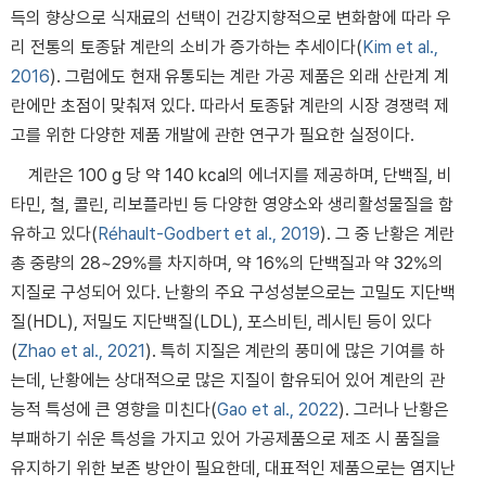
득의 향상으로 식재료의 선택이 건강지향적으로 변화함에 따라 우
리 전통의 토종닭 계란의 소비가 증가하는 추세이다(
Kim et al.,
2016
). 그럼에도 현재 유통되는 계란 가공 제품은 외래 산란계 계
란에만 초점이 맞춰져 있다. 따라서 토종닭 계란의 시장 경쟁력 제
고를 위한 다양한 제품 개발에 관한 연구가 필요한 실정이다.
계란은 100 g 당 약 140 kcal의 에너지를 제공하며, 단백질, 비
타민, 철, 콜린, 리보플라빈 등 다양한 영양소와 생리활성물질을 함
유하고 있다(
Réhault-Godbert et al., 2019
). 그 중 난황은 계란
총 중량의 28~29%를 차지하며, 약 16%의 단백질과 약 32%의
지질로 구성되어 있다. 난황의 주요 구성성분으로는 고밀도 지단백
질(HDL), 저밀도 지단백질(LDL), 포스비틴, 레시틴 등이 있다
(
Zhao et al., 2021
). 특히 지질은 계란의 풍미에 많은 기여를 하
는데, 난황에는 상대적으로 많은 지질이 함유되어 있어 계란의 관
능적 특성에 큰 영향을 미친다(
Gao et al., 2022
). 그러나 난황은
부패하기 쉬운 특성을 가지고 있어 가공제품으로 제조 시 품질을
유지하기 위한 보존 방안이 필요한데, 대표적인 제품으로는 염지난