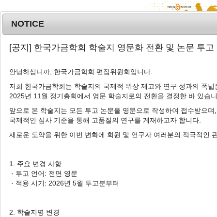
NOTICE
MENU
T
[공지] 한국가금학회 학술지 영문화 전환 및 논문 투고
o
g
안녕하십니까, 한국가금학회 편집위원회입니다.
Korean J. Poult. Sci.
2025
;
52
(
2
):
43
-
g
54
l
저희 한국가금학회는 학술지의 국제적 위상 제고와 연구 성과의 폭넓은
pISSN: 1225-6625, eISSN: 2287-5387
2025년 11월 정기총회에서 영문 학술지로의 전환을 결정한 바 있습니
e
DOI:
https://doi.org/10.5536/KJPS.2025.52.2.43
n
앞으로 본 학술지는 모든 투고 논문을 영문으로 작성하여 접수받으며,
a
Article
국제적인 심사 기준을 통해 고품질의 연구를 게재하고자 합니다.
v
새로운 도약을 위한 이번 변화에 회원 및 연구자 여러분의 적극적인 
토종닭 계란 염지난황의 이화학적 특성 및
i
지방산 조성
g
a
1. 주요 변경 사항
1
1
1
2
3
정도원
,
정유성
,
송도현
,
김동욱
,
추효준
,
장
t
· 투고 언어: 전면 영문
4
,
†
애라
i
· 적용 시기: 2026년 5월 투고분부터
o
Physicochemical Properties and
n
Fatty Acid Composition of Salted
2. 학술지명 변경