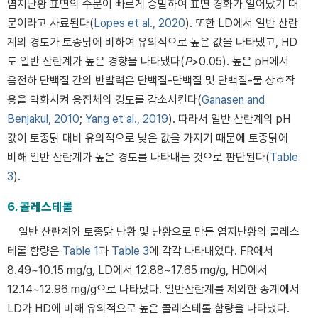
염지난황 표면의 수분이 빠르게 증발하여 표면 경화가 일어났기 때
문이라고 사료된다(
Lopes et al., 2020
). 또한 LD에서 일반 산란
계의 경도가 토종닭에 비하여 유의적으로 높은 값을 나타냈고, HD
도 일반 산란계가 높은 경향을 나타냈다(
P
>0.05). 높은 pH에서
음전하 단백질 간의 반발력은 단백질-단백질 및 단백질-물 상호작
용을 약화시켜 응집체의 경도를 감소시킨다(
Ganasen and
Benjakul, 2010
;
Yang et al., 2019
). 따라서 일반 산란계의 pH
값이 토종닭 대비 유의적으로 낮은 값을 가지기 때문에 토종닭에
비해 일반 산란계가 높은 경도를 나타내는 것으로 판단된다(
Table
3
).
6. 콜레스테롤
일반 산란계와 토종닭 난황 및 난황으로 만든 염지난황의 콜레스
테롤 함량은
Table 1
과
Table 3
에 각각 나타내었다. FR에서
8.49~10.15 mg/g, LD에서 12.88~17.65 mg/g, HD에서
12.14~12.96 mg/g으로 나타났다. 일반산란계를 제외한 종계에서
LD가 HD에 비해 유의적으로 높은 콜레스테롤 함량을 나타냈다.