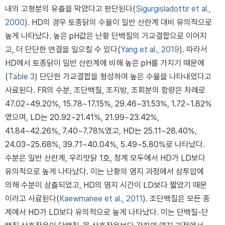
내의 고형분의 유출을 막았다고 판단된다(
Sigurgisladottir et al.,
2000
). HD의 경우 토종닭의 수율이 일반 산란계 대비 유의적으로
높게 나타났다. 높은 pH값은 난황 단백질의 가교결합으로 이어지
고, 더 단단한 연결을 일으킬 수 있다(
Yang et al., 2019
). 따라서
HD에서 토종닭이 일반 산란계에 비해 높은 pH를 가지기 때문에
(
Table 3
) 단단한 가교결합을 형성하여 높은 수율을 나타내었다고
사료된다. FR의 수분, 조단백질, 조지방, 조회분의 함량은 차례로
47.02~49.20%, 15.78~17.15%, 29.46~31.53%, 1.72~1.82%
였으며, LD는 20.92~21.41%, 21.99~23.42%,
41.84~42.26%, 7.40~7.78%였고, HD는 25.11~28.40%,
24.03~25.68%, 39.71~40.04%, 5.49~5.80%로 나타났다.
수분은 일반 산란계, 우리맛닭 1호, 청계 모두에서 HD가 LD보다
유의적으로 높게 나타났다. 이는 난황의 염지 과정에서 삼투압에
의해 수분이 삼출되었고, HD의 염지 시간이 LD보다 짧았기 때문
이라고 사료된다(
Kaewmanee et al., 2011
). 조단백질은 모든 종
계에서 HD가 LD보다 유의적으로 높게 나타났다. 이는 단백질-단