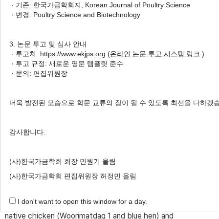
· 기존: 한국가금학회지, Korean Journal of Poultry Science
Egg Yolk Made from Korean Native
· 변경: Poultry Science and Biotechnology
Chicken Egg
1
1
1
Dowon Jeong
,
Yousung Jung
,
Dohyeon Song
3. 논문 투고 및 심사 안내
2
3
4
,
†
,
Dongwook Kim
,
Hyojun Choo
,
Aera Jang
· 투고처: https://www.ekjps.org (
온라인 논문 투고 시스템 링크
)
· 투고 규정: 새로운 영문 템플릿 준수
· 문의: 편집위원장
Author Information & Copyright
▼
더욱 발전된 모습으로 학문 교류의 장이 될 수 있도록 최선을 다하겠
Received:
Apr 03, 2025
; Revised:
May 07, 2025
;
Accepted:
May 09, 2025
감사합니다.
Published Online: Jun 30, 2025
(사)한국가금학회 회장 민원기 올림
ABSTRACT
(사)한국가금학회 편집위원장 허정민 올림
This study evaluated the physicochemical and fatty
I don't want to open this window for a day.
acid profiles of salted egg yolk (SEY) made from Korean
native chicken (Woorimatdag 1 and blue hen) and