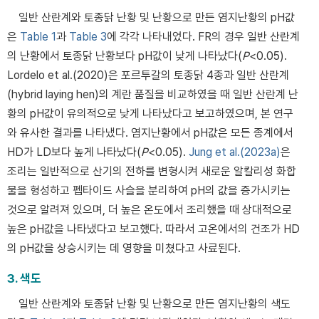
일반 산란계와 토종닭 난황 및 난황으로 만든 염지난황의 pH값
은
Table 1
과
Table 3
에 각각 나타내었다. FR의 경우 일반 산란계
의 난황에서 토종닭 난황보다 pH값이 낮게 나타났다(
P
<0.05).
Lordelo et al.(2020)은 포르투갈의 토종닭 4종과 일반 산란계
(hybrid laying hen)의 계란 품질을 비교하였을 때 일반 산란계 난
황의 pH값이 유의적으로 낮게 나타났다고 보고하였으며, 본 연구
와 유사한 결과를 나타냈다. 염지난황에서 pH값은 모든 종계에서
HD가 LD보다 높게 나타났다(
P
<0.05).
Jung et al.(2023a)
은
조리는 일반적으로 산기의 전하를 변형시켜 새로운 알칼리성 화합
물을 형성하고 펩타이드 사슬을 분리하여 pH의 값을 증가시키는
것으로 알려져 있으며, 더 높은 온도에서 조리했을 때 상대적으로
높은 pH값을 나타냈다고 보고했다. 따라서 고온에서의 건조가 HD
의 pH값을 상승시키는 데 영향을 미쳤다고 사료된다.
3. 색도
일반 산란계와 토종닭 난황 및 난황으로 만든 염지난황의 색도