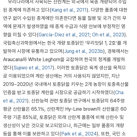
우리나라에서 사육되는 산란계는 외국에서 육종 개량되어 수입
된 종계에 의존하고 있다(
Kang et al., 2011
). 다양한 품종에 대한
연구 없이 수입된 종계에만 의존한다면 동물 질병 및 국가 간의 무
역에 문제가 발생하였을 때 종계 수급과 식량 안보에 부정적인 영
향을 미칠 수 있다(
García-Díez et al., 2021
;
Oh et al., 2023
).
국립축산과학원에서는 한국 개량 토종닭인 ‘우리맛닭 1, 2호’를 개
발하여 시장에 유통하고 있으며(
Jung et al., 2023b
), 경북에서는
Araucana와 White Leghorn을 교잡하여 한국의 청계를 개발하
였다(
Sujiwo et al., 2017
). 이러한 토종닭은 육계 생산을 목적으
로 이용되었으며 계란 생산에는 거의 사용되지 않았지만, 지난
2019~2020년 국내에서 토종닭을 키우는 2개 농장이 토종축산물
인증을 받고 토종닭 계란을 시장으로 공급하기 시작하였다(
Cha
et al., 2021
). 산란능력 관련 토종닭 연구에서 토종닭의 64주령
평균 산란율은 65.1%, 산란계인 Hy-Line brown의 산란율은 60
주령 기준 85%로, 토종닭은 외래 산란계 품종에 비해 산란수 및
생산성이 낮은 것으로 보고되었으나, 최근에는 일부 품종의 개량
등을 통해 이를 보완하고 있다(
Park et al., 2024
). 또한, 국민 소