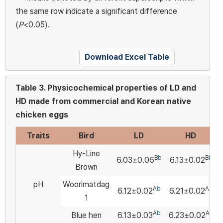
the same row indicate a significant difference
(
P
<0.05).
Download Excel Table
Table 3.
Physicochemical properties of LD and
HD made from commercial and Korean native
chicken eggs
Traits
Bird
LD
HD
Hy-Line
B
b
B
b
6.03±0.06
6.13±0.02
Brown
pH
Woorimatdag
A
b
A
a
6.12±0.02
6.21±0.02
1
A
b
A
a
Blue hen
6.13±0.03
6.23±0.02