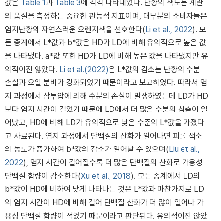
값은
Table 1
과
Table 3
에 각각 나타내었다. 난황의 색도는 계란
의 품질을 측정하는 중요한 관능적 지표이며, 대부분의 소비자들은
염지난황의 자연스러운 오렌지색을 선호한다(
Li et al., 2022
). 모
든 종계에서 L*값과 b*값은 HD가 LD에 비해 유의적으로 높은 값
을 나타냈다. a*값 또한 HD가 LD에 비해 높은 값을 나타냈지만 유
의적이진 않았다.
Li et al.(2022)
은 L*값의 감소는 난황의 수분
손실과 오일 분비가 강화되었기 때문이라고 보고하였다. 따라서 염
지 과정에서 삼투압에 의해 수분의 손실이 발생하였는데 LD가 HD
보다 염지 시간이 길었기 때문에 LD에서 더 많은 수분의 삼출이 일
어났고, HD에 비해 LD가 유의적으로 낮은 수준의 L*값을 가졌다
고 사료된다. 염지 과정에서 단백질의 산화가 일어나면 피롤 색소
의 농도가 증가하여 b*값의 감소가 일어날 수 있으며(
Liu et al.,
2022
), 염지 시간이 길어질수록 더 많은 단백질의 산화로 가용성
단백질 함량이 감소한다(
Xu et al., 2018
). 모든 종계에서 LD의
b*값이 HD에 비하여 낮게 나타나는 것은 L*값과 마찬가지로 LD
의 염지 시간이 HD에 비해 길어 단백질 산화가 더 많이 일어나 가
용성 단백질 함량이 적었기 때문이라고 판단된다. 유의적이진 않았