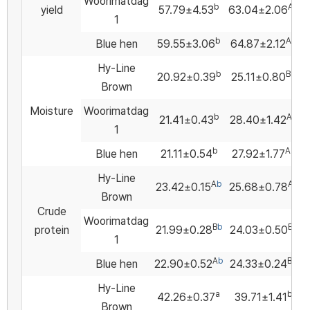
Woorimatdag
b
A
a
yield
57.79±4.53
63.04±2.06
1
b
A
a
Blue hen
59.55±3.06
64.87±2.12
Hy-Line
b
B
a
20.92±0.39
25.11±0.80
Brown
Moisture
Woorimatdag
b
A
a
21.41±0.43
28.40±1.42
1
b
A
a
Blue hen
21.11±0.54
27.92±1.77
Hy-Line
A
b
A
a
23.42±0.15
25.68±0.78
Brown
Crude
Woorimatdag
B
b
B
a
protein
21.99±0.28
24.03±0.50
1
A
b
B
a
Blue hen
22.90±0.52
24.33±0.24
Hy-Line
a
b
42.26±0.37
39.71±1.41
Brown