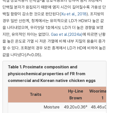
백질 상호작용이 단백질-물 상호작용보다 강하여 염지 과정에서
단백질 분자가 응집되기 때문에 염지 시간이 길어질수록 가용성 단
백질 함량이 감소한 것으로 판단된다(
Xu et al., 2018
). 조지방의
경우 일반 산란계, 청계에서는 유의적으로 LD가 HD보다 높은 값
을 나타내었으며, 우리맛닭 1호에서도 LD가 더 높은 경향을 보였
지만, 유의적인 차이는 없었다.
Gao et al.(2024a)
에 따르면 난황
을 높은 온도로 가열 시 저온 가열에 비해 내부 지질의 용출이 증가
할 수 있다. 조회분의 경우 모든 종계에서 LD가 HD에 비하여 높은
값을 나타냈다(
P
<0.05).
Table 1.
Proximate composition and
physicochemical properties of FR from
commercial and Korean native chicken eggs
Hy-Line
Woorimatd
Traits
Brown
1
a
Moisture
49.20±0.36
48.46±0.92