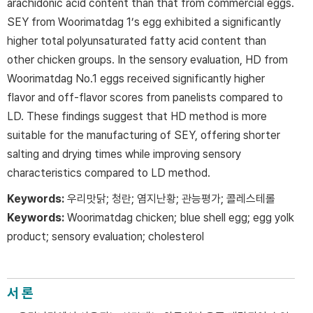
arachidonic acid content than that from commercial eggs.
SEY from Woorimatdag 1’s egg exhibited a significantly
higher total polyunsaturated fatty acid content than
other chicken groups. In the sensory evaluation, HD from
Woorimatdag No.1 eggs received significantly higher
flavor and off-flavor scores from panelists compared to
LD. These findings suggest that HD method is more
suitable for the manufacturing of SEY, offering shorter
salting and drying times while improving sensory
characteristics compared to LD method.
Keywords:
우리맛닭; 청란; 염지난황; 관능평가; 콜레스테롤
Keywords:
Woorimatdag chicken; blue shell egg; egg yolk
product; sensory evaluation; cholesterol
서 론