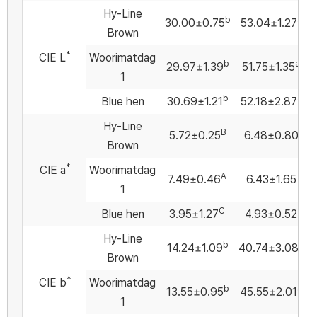
Hy-Line
b
a
30.00±0.75
53.04±1.27
Brown
*
CIE L
Woorimatdag
b
a
29.97±1.39
51.75±1.35
1
b
a
Blue hen
30.69±1.21
52.18±2.87
Hy-Line
B
5.72±0.25
6.48±0.80
Brown
*
CIE a
Woorimatdag
A
7.49±0.46
6.43±1.65
1
C
Blue hen
3.95±1.27
4.93±0.52
Hy-Line
b
a
14.24±1.09
40.74±3.08
Brown
*
CIE b
Woorimatdag
b
a
13.55±0.95
45.55±2.01
1