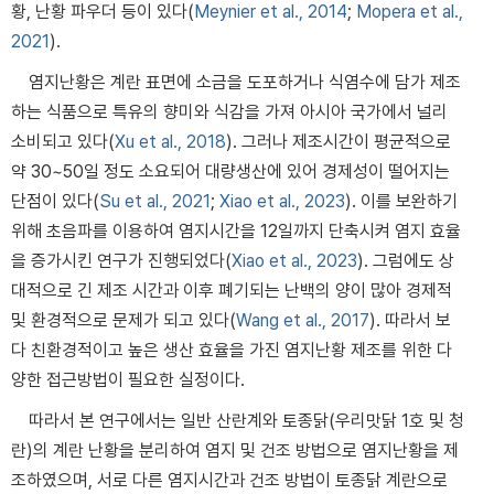
황, 난황 파우더 등이 있다(
Meynier et al., 2014
;
Mopera et al.,
2021
).
염지난황은 계란 표면에 소금을 도포하거나 식염수에 담가 제조
하는 식품으로 특유의 향미와 식감을 가져 아시아 국가에서 널리
소비되고 있다(
Xu et al., 2018
). 그러나 제조시간이 평균적으로
약 30~50일 정도 소요되어 대량생산에 있어 경제성이 떨어지는
단점이 있다(
Su et al., 2021
;
Xiao et al., 2023
). 이를 보완하기
위해 초음파를 이용하여 염지시간을 12일까지 단축시켜 염지 효율
을 증가시킨 연구가 진행되었다(
Xiao et al., 2023
). 그럼에도 상
대적으로 긴 제조 시간과 이후 폐기되는 난백의 양이 많아 경제적
및 환경적으로 문제가 되고 있다(
Wang et al., 2017
). 따라서 보
다 친환경적이고 높은 생산 효율을 가진 염지난황 제조를 위한 다
양한 접근방법이 필요한 실정이다.
따라서 본 연구에서는 일반 산란계와 토종닭(우리맛닭 1호 및 청
란)의 계란 난황을 분리하여 염지 및 건조 방법으로 염지난황을 제
조하였으며, 서로 다른 염지시간과 건조 방법이 토종닭 계란으로