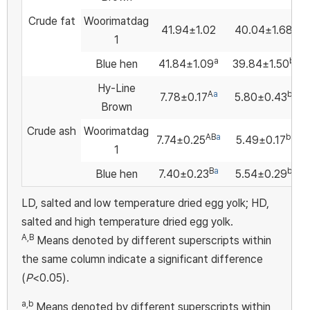
Crude fat
Woorimatdag
41.94±1.02
40.04±1.68
1
a
b
Blue hen
41.84±1.09
39.84±1.50
Hy-Line
A
a
b
7.78±0.17
5.80±0.43
Brown
Crude ash
Woorimatdag
AB
a
b
7.74±0.25
5.49±0.17
1
B
a
b
Blue hen
7.40±0.23
5.54±0.29
LD, salted and low temperature dried egg yolk; HD,
salted and high temperature dried egg yolk.
A,B
Means denoted by different superscripts within
the same column indicate a significant difference
(
P
<0.05).
a,b
Means denoted by different superscripts within