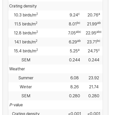
Crating density
2
c
a
10.3 birds/m
9.24
20.76
2
bc
ab
11.5 birds/m
8.01
21.99
2
abc
abc
12.8 birds/m
7.05
22.95
2
ab
bc
14.1 birds/m
6.29
23.71
2
a
c
15.4 birds/m
5.25
24.75
SEM
0.244
0.244
Weather
Summer
6.08
23.92
Winter
8.26
21.74
SEM
0.280
0.280
P
-value
Crating density
<0.001
<0.001