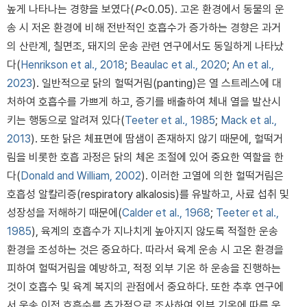
높게 나타나는 경향을 보였다(
P
<0.05). 고온 환경에서 동물의 운
송 시 저온 환경에 비해 전반적인 호흡수가 증가하는 경향은 과거
의 산란계, 칠면조, 돼지의 운송 관련 연구에서도 동일하게 나타났
다(
Henrikson et al., 2018
;
Beaulac et al., 2020
;
An et al.,
2023
). 일반적으로 닭의 헐떡거림(panting)은 열 스트레스에 대
처하여 호흡수를 가쁘게 하고, 증기를 배출하여 체내 열을 발산시
키는 행동으로 알려져 있다(
Teeter et al., 1985
;
Mack et al.,
2013
). 또한 닭은 체표면에 땀샘이 존재하지 않기 때문에, 헐떡거
림을 비롯한 호흡 과정은 닭의 체온 조절에 있어 중요한 역할을 한
다(
Donald and William, 2002
). 이러한 고열에 의한 헐떡거림은
호흡성 알칼리증(respiratory alkalosis)를 유발하고, 사료 섭취 및
성장성을 저해하기 때문에(
Calder et al., 1968
;
Teeter et al.,
1985
), 육계의 호흡수가 지나치게 높아지지 않도록 적절한 운송
환경을 조성하는 것은 중요하다. 따라서 육계 운송 시 고온 환경을
피하여 헐떡거림을 예방하고, 적정 외부 기온 하 운송을 진행하는
것이 호흡수 및 육계 복지의 관점에서 중요하다. 또한 추후 연구에
서 운송 이전 호흡수를 추가적으로 조사하여 외부 기온에 따른 운