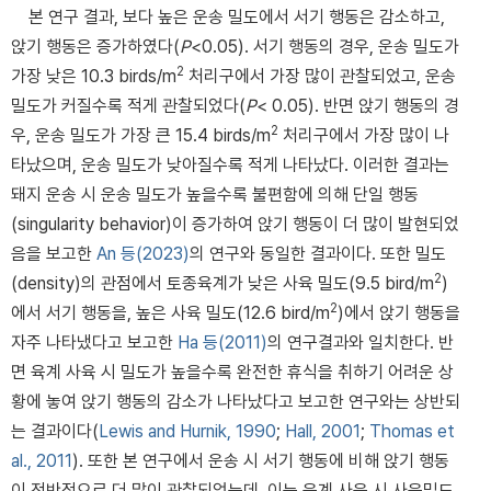
본 연구 결과, 보다 높은 운송 밀도에서 서기 행동은 감소하고,
앉기 행동은 증가하였다(
P
<0.05). 서기 행동의 경우, 운송 밀도가
2
가장 낮은 10.3 birds/m
처리구에서 가장 많이 관찰되었고, 운송
밀도가 커질수록 적게 관찰되었다(
P
< 0.05). 반면 앉기 행동의 경
2
우, 운송 밀도가 가장 큰 15.4 birds/m
처리구에서 가장 많이 나
타났으며, 운송 밀도가 낮아질수록 적게 나타났다. 이러한 결과는
돼지 운송 시 운송 밀도가 높을수록 불편함에 의해 단일 행동
(singularity behavior)이 증가하여 앉기 행동이 더 많이 발현되었
음을 보고한
An 등(2023)
의 연구와 동일한 결과이다. 또한 밀도
2
(density)의 관점에서 토종육계가 낮은 사육 밀도(9.5 bird/m
)
2
에서 서기 행동을, 높은 사육 밀도(12.6 bird/m
)에서 앉기 행동을
자주 나타냈다고 보고한
Ha 등(2011)
의 연구결과와 일치한다. 반
면 육계 사육 시 밀도가 높을수록 완전한 휴식을 취하기 어려운 상
황에 놓여 앉기 행동의 감소가 나타났다고 보고한 연구와는 상반되
는 결과이다(
Lewis and Hurnik, 1990
;
Hall, 2001
;
Thomas et
al., 2011
). 또한 본 연구에서 운송 시 서기 행동에 비해 앉기 행동
이 전반적으로 더 많이 관찰되었는데, 이는 육계 사육 시 사육밀도