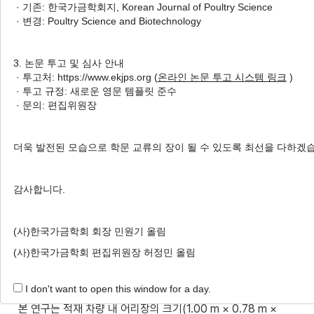
· 기존: 한국가금학회지, Korean Journal of Poultry Science
Weather in Transit on Behavior,
· 변경: Poultry Science and Biotechnology
Surface Temperature, and
Respiration Rate in Broilers
3. 논문 투고 및 심사 안내
Considering Animal Welfare
· 투고처: https://www.ekjps.org (
온라인 논문 투고 시스템 링크
)
1
,
*
1
,
*
· 투고 규정: 새로운 영문 템플릿 준수
Jeseok Lee
,
Myunghwan Yu
,
Shan Randima
· 문의: 편집위원장
1
1
Nawarathne
,
Elijah Ogola Oketch
,
Jung Min
2
,
†
Heo
더욱 발전된 모습으로 학문 교류의 장이 될 수 있도록 최선을 다하겠
Author Information & Copyright
▼
Received:
Nov 27, 2023
; Revised:
Dec 09, 2023
;
감사합니다.
Accepted:
Dec 10, 2023
(사)한국가금학회 회장 민원기 올림
Published Online: Dec 31, 2023
(사)한국가금학회 편집위원장 허정민 올림
적 요
I don't want to open this window for a day.
본 연구는 적재 차량 내 어리장의 크기(1.00 m × 0.78 m ×