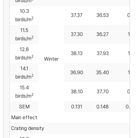
birds/m
10.3
37.37
36.53
0.83
2
birds/m
11.5
37.30
36.27
1.03
2
birds/m
12.8
38.13
37.93
1.20
2
birds/m
Winter
14.1
36.90
35.40
1.50
2
birds/m
15.4
38.10
37.70
0.40
2
birds/m
SEM
0.131
0.148
0.09
Main effect
Crating density