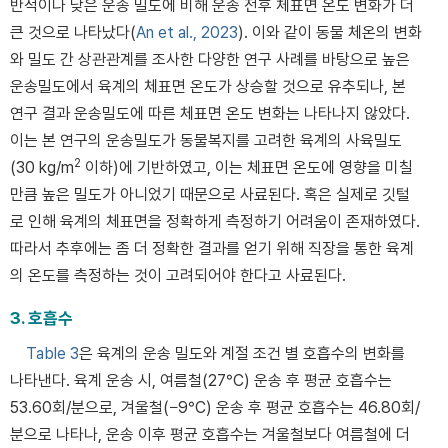
반적이나 낮은 운송 밀도에 비해 운송 전후 체표면 온도 변화가 더
큰 것으로 나타났다(
An et al., 2023
). 이와 같이 동물 체온의 변화
와 밀도 간 상관관계를 조사한 다양한 연구 사례를 바탕으로 높은
운송밀도에서 육계의 체표면 온도가 상승할 것으로 유추되나, 본
연구 결과 운송밀도에 따른 체표면 온도 변화는 나타나지 않았다.
이는 본 연구의 운송밀도가 동물복지를 고려한 육계의 사육밀도
2
(30 kg/m
이하)에 기반하였고, 이는 체표면 온도에 영향을 미칠
만큼 높은 밀도가 아니었기 때문으로 사료된다. 혹은 실제로 깃털
로 인해 육계의 체표면을 정확하게 측정하기 어려움이 존재하였다.
따라서 추후에는 좀 더 정확한 결과를 얻기 위해 직장을 통한 육계
의 온도를 측정하는 것이 고려되어야 한다고 사료된다.
3. 호흡수
Table 3
은 육계의 운송 밀도와 계절 조건 별 호흡수의 변화를
나타낸다. 육계 운송 시, 여름철(27°C) 운송 후 평균 호흡수는
53.60회/분으로, 겨울철(−9°C) 운송 후 평균 호흡수는 46.80회/
분으로 나타나, 운송 이후 평균 호흡수는 겨울철보다 여름철에 더