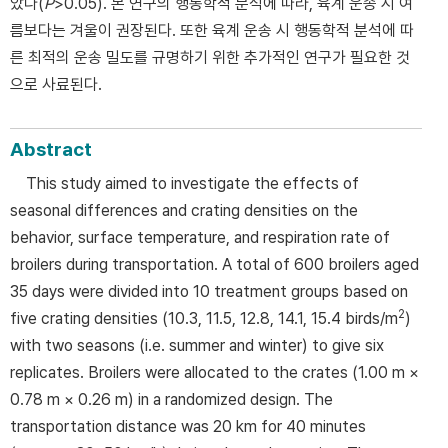
았다(
P
>0.05). 본 연구의 행동학적 분석에 따라, 육계 운송 시 여
름보다는 겨울이 권장된다. 또한 육계 운송 시 행동학적 분석에 따
른 최적의 운송 밀도를 규명하기 위한 추가적인 연구가 필요한 것
으로 사료된다.
Abstract
This study aimed to investigate the effects of
seasonal differences and crating densities on the
behavior, surface temperature, and respiration rate of
broilers during transportation. A total of 600 broilers aged
35 days were divided into 10 treatment groups based on
2
five crating densities (10.3, 11.5, 12.8, 14.1, 15.4 birds/m
)
with two seasons (i.e. summer and winter) to give six
replicates. Broilers were allocated to the crates (1.00 m ×
0.78 m × 0.26 m) in a randomized design. The
transportation distance was 20 km for 40 minutes