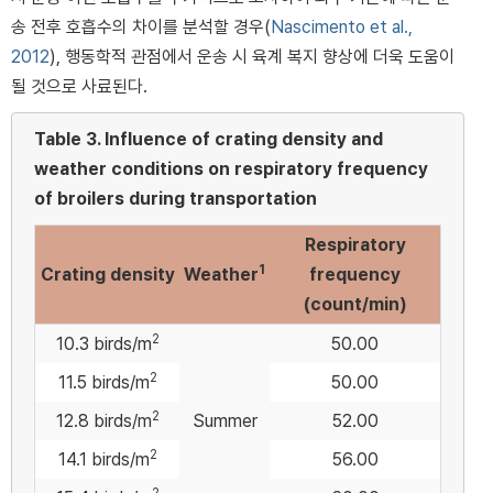
송 전후 호흡수의 차이를 분석할 경우(
Nascimento et al.,
2012
), 행동학적 관점에서 운송 시 육계 복지 향상에 더욱 도움이
될 것으로 사료된다.
Table 3.
Influence of crating density and
weather conditions on respiratory frequency
of broilers during transportation
Respiratory
1
Crating density
Weather
frequency
(count/min)
2
10.3 birds/m
50.00
2
11.5 birds/m
50.00
2
12.8 birds/m
Summer
52.00
2
14.1 birds/m
56.00