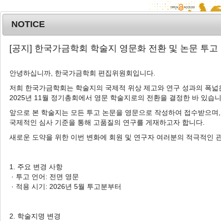
NOTICE
MENU
T
[공지] 한국가금학회 학술지 영문화 전환 및 논문 투고
o
g
안녕하십니까, 한국가금학회 편집위원회입니다.
Korean J. Poult. Sci.
2023
;
g
50
(
4
):
293
-
301
l
저희 한국가금학회는 학술지의 국제적 위상 제고와 연구 성과의 폭넓은
pISSN: 1225-6625, eISSN: 2287-5387
2025년 11월 정기총회에서 영문 학술지로의 전환을 결정한 바 있습니
e
DOI:
https://doi.org/10.5536/KJPS.2023.50.4.293
n
앞으로 본 학술지는 모든 투고 논문을 영문으로 작성하여 접수받으며,
a
Article
국제적인 심사 기준을 통해 고품질의 연구를 게재하고자 합니다.
v
새로운 도약을 위한 이번 변화에 회원 및 연구자 여러분의 적극적인 
동물복지를 고려한 육계 운송 시 운송 밀도
i
와 계절에 따른 행동, 체표면 온도, 호흡수 평
g
a
가
1. 주요 변경 사항
t
· 투고 언어: 전면 영문
1
,
*
1
,
*
1
이제석
,
유명환
,
샨란디마 나와라트너
,
엘리자오
i
· 적용 시기: 2026년 5월 투고분부터
1
2
,
†
골라 오켓치
,
허정민
o
n
Effect of Crating Density and
2. 학술지명 변경