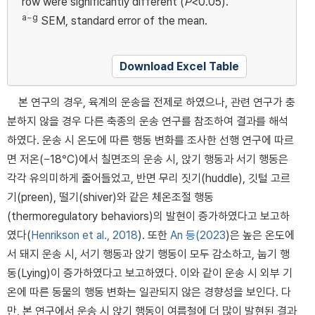
row were significantly different (
P
<0.05).
a~g
SEM, standard error of the mean.
Download Excel Table
본 연구의 경우, 육계의 운송을 전제로 하였으나, 관련 연구가 충
분하지 않을 경우 다른 축종의 운송 연구를 참조하여 결과를 해석
하였다. 운송 시 온도에 따른 행동 변화를 조사한 선행 연구에 따르
면 저온(−18°C)에서 칠면조의 운송 시, 앉기 행동과 서기 행동은
각각 유의미하게 줄어들었고, 반면 무리 짓기(huddle), 깃털 고르
기(preen), 떨기(shiver)와 같은 체온조절 행동
(thermoregulatory behaviors)의 발현이 증가하였다고 보고하
였다(
Henrikson et al., 2018
). 또한
An 등(2023
)은 높은 온도에
서 돼지 운송 시, 서기 행동과 앉기 행동이 모두 감소하고, 눕기 행
동(Lying)이 증가하였다고 보고하였다. 이와 같이 운송 시 외부 기
온에 따른 동물의 행동 변화는 일관되지 않은 경향성을 보인다. 다
만, 본 연구에서 운송 시 앉기 행동이 여름철에 더 많이 발현된 결과