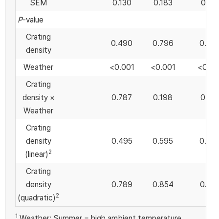
SEM
0.130
0.183
0.101
P
-value
Crating
0.490
0.796
0.87
density
Weather
<0.001
<0.001
<0.00
Crating
density ×
0.787
0.198
0.21
Weather
Crating
density
0.495
0.595
0.68
2
(linear)
Crating
density
0.789
0.854
0.74
2
(quadratic)
1
Weather: Summer = high ambient temperature