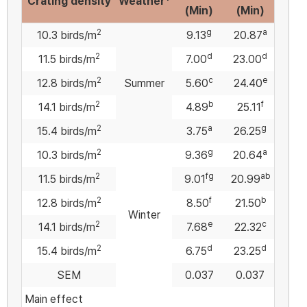
Crating density
Weather
(Min)
(Min)
2
g
a
10.3 birds/m
9.13
20.87
2
d
d
11.5 birds/m
7.00
23.00
2
c
e
12.8 birds/m
Summer
5.60
24.40
2
b
f
14.1 birds/m
4.89
25.11
2
a
g
15.4 birds/m
3.75
26.25
2
g
a
10.3 birds/m
9.36
20.64
2
fg
ab
11.5 birds/m
9.01
20.99
2
f
b
12.8 birds/m
8.50
21.50
Winter
2
e
c
14.1 birds/m
7.68
22.32
2
d
d
15.4 birds/m
6.75
23.25
SEM
0.037
0.037
Main effect