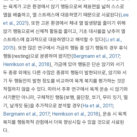
는 육계가 고온 환경에서 앉기 행동으로써 체표면을 넓혀 스스로
열을 배출하고, 열 스트레스에 대응하였기 때문으로 사료된다(
Lee
et al., 2021
). 또한 고온 환경에서 체내 열 발생량을 줄이기 위해
앉기 행동으로써 신체적 활동을 줄이고, 기초 대사율을 낮추어 열
스트레스에 효과적으로 대응하였다고 해석할 수 있다(
Li et al.,
2015
). 또한 많은 연구에서 가금의 행동 중 앉기 행동의 경우 휴식
행동(resting)으로 분류하여 왔지만(
Bergmann et al., 2017
;
Henrikson et al., 2018
), 가금에 있어 행동은 단순 앉기와 서기
두 종류 외에도 다른 수많은 종류의 행동이 발현되므로, 앉기와 서
기 두 행동만의 발현 정도를 비교하여 육계 복지를 평가하는 것은
적절하지 않을 수 있다. 따라서 추후 연구에서 육계 운송 시 앉기와
서기뿐만 아니라, 구체적인 행동(보행, 몸단장, 쪼기, 무리 짓기, 떨
기, 날개짓 등)을 추가적으로 분석할 경우(
Ha et al., 2011
;
Bergmann et al., 2017
;
Henrikson et al., 2018
), 운송 시 육계
복지를 행동학적 관점에서 더욱 향상시킬 수 있을 것으로 사료된
다.