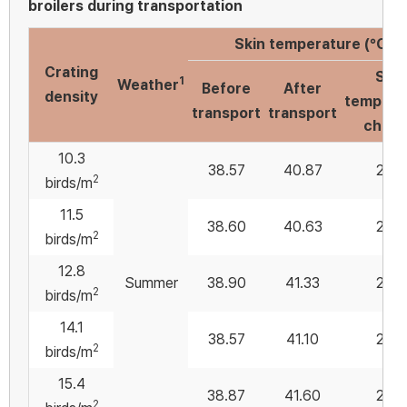
broilers during transportation
Skin temperature (°C)
Crating
Skin
1
Weather
Before
After
density
tempera
transport
transport
chan
10.3
38.57
40.87
2.30
2
birds/m
11.5
38.60
40.63
2.03
2
birds/m
12.8
Summer
38.90
41.33
2.43
2
birds/m
14.1
38.57
41.10
2.53
2
birds/m
15.4
38.87
41.60
2.73
2