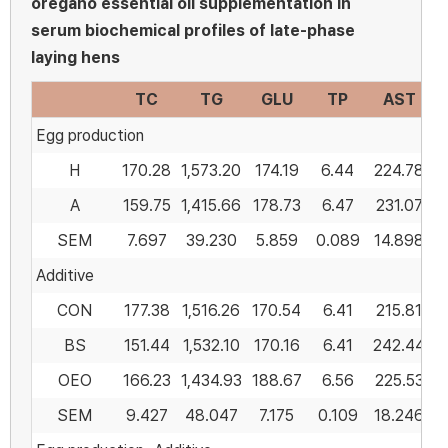
oregano essential oil supplementation in
serum biochemical profiles of late-phase
laying hens
TC
TG
GLU
TP
AST
Egg production
H
170.28
1,573.20
174.19
6.44
224.78
A
159.75
1,415.66
178.73
6.47
231.07
SEM
7.697
39.230
5.859
0.089
14.898
Additive
CON
177.38
1,516.26
170.54
6.41
215.81
BS
151.44
1,532.10
170.16
6.41
242.44
OEO
166.23
1,434.93
188.67
6.56
225.53
SEM
9.427
48.047
7.175
0.109
18.246