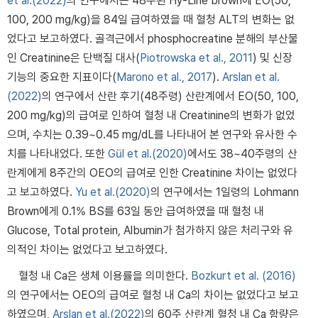
et al.(2022)
의 연구에서는 48주된 Hy-Line brown에 EO(50,
100, 200 mg/kg)을 84일 급여하였을 때 혈청 ALT의 변화는 없
었다고 보고하였다. 골격근에서 phosphocreatine 분해의 부산물
인 Creatinine은 단백질 대사(
Piotrowska et al., 2011
) 및 신장
기능의 중요한 지표이다(
Marono et al., 2017
).
Arslan et al.
(2022)
의 연구에서 산란 후기(48주령) 산란계에서 EO(50, 100,
200 mg/kg)의 급여로 인하여 혈청 내 Creatinine의 변화가 없었
으며, 수치는 0.39~0.45 mg/dL를 나타내어 본 연구와 유사한 수
치를 나타내었다. 또한
Gül et al.(2020)
에서도 38~40주령의 산
란계에게 8주간의 OEO의 급여로 인한 Creatinine 차이는 없었다
고 보고하였다.
Yu et al.(2020)
의 연구에서는 1일령의 Lohmann
Brown에게 0.1% BS를 63일 동안 급여하였을 때 혈청 내
Glucose, Total protein, Albumin가 첨가하지 않은 처리구와 유
의적인 차이는 없었다고 보고하였다.
혈청 내 Ca은 생체 이용률을 의미한다.
Bozkurt et al. (2016)
의 연구에서는 OEO의 급여로 혈청 내 Ca의 차이는 없었다고 보고
하였으며,
Arslan et al.(2022)
의 60주 산란계 혈청 내 Ca 함량은