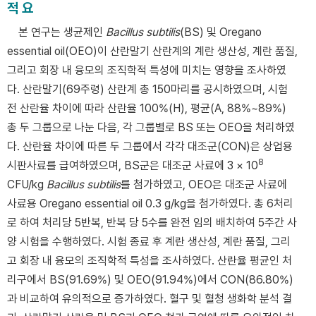
적 요
본 연구는 생균제인
Bacillus subtilis
(BS) 및 Oregano
essential oil(OEO)이 산란말기 산란계의 계란 생산성, 계란 품질,
그리고 회장 내 융모의 조직학적 특성에 미치는 영향을 조사하였
다. 산란말기(69주령) 산란계 총 150마리를 공시하였으며, 시험
전 산란율 차이에 따라 산란율 100%(H), 평균(A, 88%~89%)
총 두 그룹으로 나눈 다음, 각 그룹별로 BS 또는 OEO을 처리하였
다. 산란율 차이에 따른 두 그룹에서 각각 대조군(CON)은 상업용
8
시판사료를 급여하였으며, BS군은 대조군 사료에 3 × 10
CFU/kg
Bacillus subtilis
를 첨가하였고, OEO은 대조군 사료에
사료용 Oregano essential oil 0.3 g/kg을 첨가하였다. 총 6처리
로 하여 처리당 5반복, 반복 당 5수를 완전 임의 배치하여 5주간 사
양 시험을 수행하였다. 시험 종료 후 계란 생산성, 계란 품질, 그리
고 회장 내 융모의 조직학적 특성을 조사하였다. 산란율 평균인 처
리구에서 BS(91.69%) 및 OEO(91.94%)에서 CON(86.80%)
과 비교하여 유의적으로 증가하였다. 혈구 및 혈청 생화학 분석 결