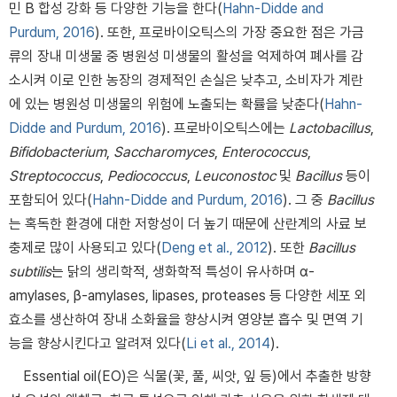
민 B 합성 강화 등 다양한 기능을 한다(
Hahn-Didde and
Purdum, 2016
). 또한, 프로바이오틱스의 가장 중요한 점은 가금
류의 장내 미생물 중 병원성 미생물의 활성을 억제하여 폐사를 감
소시켜 이로 인한 농장의 경제적인 손실은 낮추고, 소비자가 계란
에 있는 병원성 미생물의 위험에 노출되는 확률을 낮춘다(
Hahn-
Didde and Purdum, 2016
). 프로바이오틱스에는
Lactobacillus
,
Bifidobacterium
,
Saccharomyces
,
Enterococcus
,
Streptococcus
,
Pediococcus
,
Leuconostoc
및
Bacillus
등이
포함되어 있다(
Hahn-Didde and Purdum, 2016
). 그 중
Bacillus
는 혹독한 환경에 대한 저항성이 더 높기 때문에 산란계의 사료 보
충제로 많이 사용되고 있다(
Deng et al., 2012
). 또한
Bacillus
subtilis
는 닭의 생리학적, 생화학적 특성이 유사하며 α-
amylases, β-amylases, lipases, proteases 등 다양한 세포 외
효소를 생산하여 장내 소화율을 향상시켜 영양분 흡수 및 면역 기
능을 향상시킨다고 알려져 있다(
Li et al., 2014
).
Essential oil(EO)은 식물(꽃, 풀, 씨앗, 잎 등)에서 추출한 방향