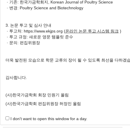
· 기존: 한국가금학회지, Korean Journal of Poultry Science
Effects of Dietary
Bacillus subtilis
· 변경: Poultry Science and Biotechnology
and Oregano Oil Supplementation
on Performance, Egg Quality, and
3. 논문 투고 및 심사 안내
Intestinal Morphology in Late-Phase
· 투고처: https://www.ekjps.org (
온라인 논문 투고 시스템 링크
)
Laying Hens
· 투고 규정: 새로운 영문 템플릿 준수
· 문의: 편집위원장
1
,
*
2
,
*
3
Hyunsoo Kim
,
Hee-Jin Kim
,
Yeon-Seo Yun
2
3
1
,
Woo-Do Lee
,
Hyekyoung Shin
,
Jiseon Son
더욱 발전된 모습으로 학문 교류의 장이 될 수 있도록 최선을 다하겠
1
4
,
Eui-Chul Hong
,
Ik Soo Jeon
,
Hwan-Ku
4
,
†
Kang
감사합니다.
Author Information & Copyright
▼
Received:
Nov 28, 2023
; Revised:
Dec 18, 2023
;
(사)한국가금학회 회장 민원기 올림
Accepted:
Dec 27, 2023
(사)한국가금학회 편집위원장 허정민 올림
Published Online: Dec 31, 2023
I don't want to open this window for a day.