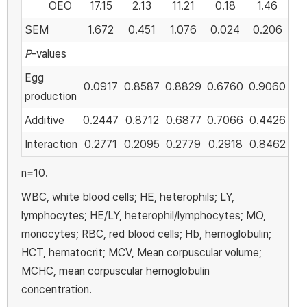
OEO
17.15
2.13
11.21
0.18
1.46
SEM
1.672
0.451
1.076
0.024
0.206
P
-values
Egg
0.0917
0.8587
0.8829
0.6760
0.9060
production
Additive
0.2447
0.8712
0.6877
0.7066
0.4426
Interaction
0.2771
0.2095
0.2779
0.2918
0.8462
n=10.
WBC, white blood cells; HE, heterophils; LY,
lymphocytes; HE/LY, heterophil/lymphocytes; MO,
monocytes; RBC, red blood cells; Hb, hemoglobulin;
HCT, hematocrit; MCV, Mean corpuscular volume;
MCHC, mean corpuscular hemoglobulin
concentration.