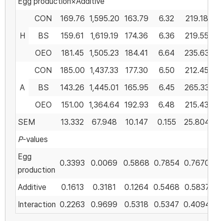
Egg production×Additive
CON
169.76
1,595.20
163.79
6.32
219.18
H
BS
159.61
1,619.19
174.36
6.36
219.55
OEO
181.45
1,505.23
184.41
6.64
235.63
CON
185.00
1,437.33
177.30
6.50
212.45
A
BS
143.26
1,445.01
165.95
6.45
265.33
OEO
151.00
1,364.64
192.93
6.48
215.43
SEM
13.332
67.948
10.147
0.155
25.804
P
-values
Egg
0.3393
0.0069
0.5868
0.7854
0.7670
0
production
Additive
0.1613
0.3181
0.1264
0.5468
0.5837
0
Interaction
0.2263
0.9699
0.5318
0.5347
0.4094
0