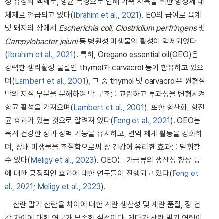
성 유성의 액체로, 항균 특성으로 인해 가축 사육을 위한 항생제 대
체제로 언급되고 있다(
Ibrahim et al., 2021
). EO의 급여로 육계
및 돼지의 장에서
Escherichia coli
,
Clostridium perfringens
및
Campylobacter jejuni
등 병원성 미생물의 활성이 억제되었다
(
Ibrahim et al., 2021
). 특히, Oregano essential oil(OEO)은
강력한 생리활성 물질인 thymol과 carvacrol 등이 함유하고 있으
며(
Lambert et al., 2001
), 그 중 thymol 및 carvacrol은 원형질
막의 지질 부분을 분해하여 막 구조를 교란하고 투과성을 변형시켜
항균 활성을 가져오며(
Lambert et al., 2001
), 또한 항산화, 항진
균 효과가 있는 것으로 알려져 있다(
Feng et al., 2021
). OEO는
육계 건강한 장과 장벽 기능을 유지하고, 면역 체계 활동을 강화하
며, 장내 미생물을 조절함으로써 장 건강에 유리한 효과를 발휘할
수 있다(
Meligy et al., 2023
). OEO는 가금류의 생산성 향상 등
에 대한 긍정적인 효과에 대한 연구들이 진행되고 있다(
Feng et
al., 2021
;
Meligy et al., 2023
).
산란 말기 산란율 차이에 대한 계란 생산성 및 계란 품질, 장 건
강 차이에 대한 연구가 부족한 실정이다. 게다가 산란 말기 연령이