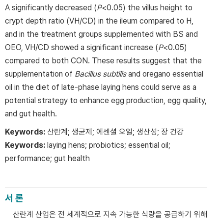
A significantly decreased (
P
<0.05) the villus height to
crypt depth ratio (VH/CD) in the ileum compared to H,
and in the treatment groups supplemented with BS and
OEO, VH/CD showed a significant increase (
P
<0.05)
compared to both CON. These results suggest that the
supplementation of
Bacillus subtilis
and oregano essential
oil in the diet of late-phase laying hens could serve as a
potential strategy to enhance egg production, egg quality,
and gut health.
Keywords:
산란계; 생균제; 에센셜 오일; 생산성; 장 건강
Keywords:
laying hens; probiotics; essential oil;
performance; gut health
서 론
산란계 산업은 전 세계적으로 지속 가능한 식량을 공급하기 위해