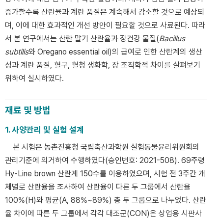
증가할수록 산란율과 계란 품질은 계속해서 감소할 것으로 예상되
며, 이에 대한 효과적인 개선 방안이 필요할 것으로 사료된다. 따라
서 본 연구에서는 산란 말기 산란율과 장건강 물질(
Bacillus
subtilis
와 Oregano essential oil)의 급여로 인한 산란계의 생산
성과 계란 품질, 혈구, 혈청 생화학, 장 조직학적 차이를 살펴보기
위하여 실시하였다.
재료 및 방법
1. 사양관리 및 실험 설계
본 시험은 농촌진흥청 국립축산과학원 실험동물윤리위원회의
관리기준에 의거하여 수행하였다(승인번호: 2021-508). 69주령
Hy-Line brown 산란계 150수를 이용하였으며, 시험 전 3주간 개
체별로 산란율을 조사하여 산란율이 다른 두 그룹에서 산란율
100%(H)와 평균(A, 88%~89%) 총 두 그룹으로 나누었다. 산란
율 차이에 따른 두 그룹에서 각각 대조군(CON)은 상업용 시판사