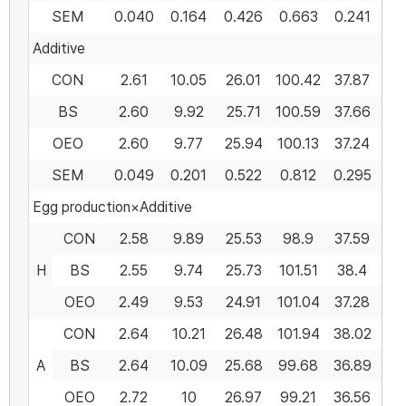
SEM
0.040
0.164
0.426
0.663
0.241
0.
Additive
CON
2.61
10.05
26.01
100.42
37.87
20
BS
2.60
9.92
25.71
100.59
37.66
19
OEO
2.60
9.77
25.94
100.13
37.24
17
SEM
0.049
0.201
0.522
0.812
0.295
1.
Egg production×Additive
CON
2.58
9.89
25.53
98.9
37.59
37
H
BS
2.55
9.74
25.73
101.51
38.4
37
OEO
2.49
9.53
24.91
101.04
37.28
37
CON
2.64
10.21
26.48
101.94
38.02
37
A
BS
2.64
10.09
25.68
99.68
36.89
37
OEO
2.72
10
26.97
99.21
36.56
36