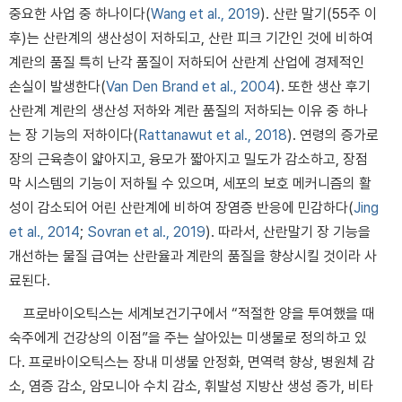
중요한 사업 중 하나이다(
Wang et al., 2019
). 산란 말기(55주 이
후)는 산란계의 생산성이 저하되고, 산란 피크 기간인 것에 비하여
계란의 품질 특히 난각 품질이 저하되어 산란계 산업에 경제적인
손실이 발생한다(
Van Den Brand et al., 2004
). 또한 생산 후기
산란계 계란의 생산성 저하와 계란 품질의 저하되는 이유 중 하나
는 장 기능의 저하이다(
Rattanawut et al., 2018
). 연령의 증가로
장의 근육층이 얇아지고, 융모가 짧아지고 밀도가 감소하고, 장점
막 시스템의 기능이 저하될 수 있으며, 세포의 보호 메커니즘의 활
성이 감소되어 어린 산란계에 비하여 장염증 반응에 민감하다(
Jing
et al., 2014
;
Sovran et al., 2019
). 따라서, 산란말기 장 기능을
개선하는 물질 급여는 산란율과 계란의 품질을 향상시킬 것이라 사
료된다.
프로바이오틱스는 세계보건기구에서 “적절한 양을 투여했을 때
숙주에게 건강상의 이점”을 주는 살아있는 미생물로 정의하고 있
다. 프로바이오틱스는 장내 미생물 안정화, 면역력 향상, 병원체 감
소, 염증 감소, 암모니아 수치 감소, 휘발성 지방산 생성 증가, 비타