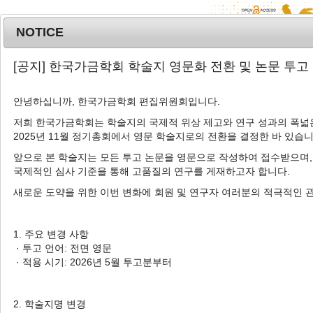
NOTICE
MENU
T
[공지] 한국가금학회 학술지 영문화 전환 및 논문 투고
o
g
안녕하십니까, 한국가금학회 편집위원회입니다.
Korean J. Poult. Sci.
2023
;
g
50
(
4
):
311
-
323
저희 한국가금학회는 학술지의 국제적 위상 제고와 연구 성과의 폭넓은
l
pISSN: 1225-6625, eISSN: 2287-5387
2025년 11월 정기총회에서 영문 학술지로의 전환을 결정한 바 있습니
e
DOI:
https://doi.org/10.5536/KJPS.2023.50.4.311
n
앞으로 본 학술지는 모든 투고 논문을 영문으로 작성하여 접수받으며,
a
Article
국제적인 심사 기준을 통해 고품질의 연구를 게재하고자 합니다.
v
새로운 도약을 위한 이번 변화에 회원 및 연구자 여러분의 적극적인 
산란말기 사료 내
Bacillus subtilis
와 오레
i
가노 오일 첨가가 산란계의 계란 생산성, 계
g
a
란품질 및 장의 형태학적 특성에 미치는 영
1. 주요 변경 사항
t
· 투고 언어: 전면 영문
향
· 적용 시기: 2026년 5월 투고분부터
i
1
,
*
2
,
*
3
2
3
김현수
,
김희진
,
윤연서
,
이우도
,
신혜경
,
o
n
1
1
4
4
,
†
손지선
,
홍의철
,
전익수
,
강환구
2. 학술지명 변경