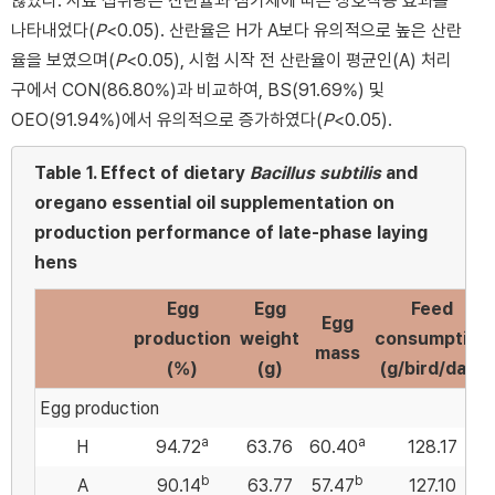
않았다. 사료 섭취량은 산란율과 첨가제에 따른 상호작용 효과를
나타내었다(
P
<0.05). 산란율은 H가 A보다 유의적으로 높은 산란
율을 보였으며(
P
<0.05), 시험 시작 전 산란율이 평균인(A) 처리
구에서 CON(86.80%)과 비교하여, BS(91.69%) 및
OEO(91.94%)에서 유의적으로 증가하였다(
P
<0.05).
Table 1.
Effect of dietary
Bacillus subtilis
and
oregano essential oil supplementation on
production performance of late-phase laying
hens
Egg
Egg
Feed
Egg
production
weight
consumption
mass
(%)
(g)
(g/bird/day)
Egg production
a
a
H
94.72
63.76
60.40
128.17
b
b
A
90.14
63.77
57.47
127.10