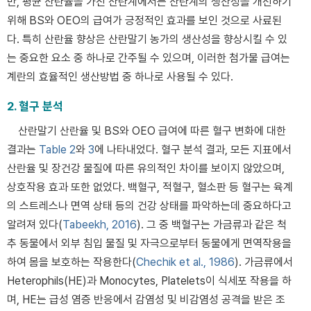
만, 평균 산란율을 가진 산란계에서는 산란계의 생산성을 개선하기
위해 BS와 OEO의 급여가 긍정적인 효과를 보인 것으로 사료된
다. 특히 산란율 향상은 산란말기 농가의 생산성을 향상시킬 수 있
는 중요한 요소 중 하나로 간주될 수 있으며, 이러한 첨가물 급여는
계란의 효율적인 생산방법 중 하나로 사용될 수 있다.
2. 혈구 분석
산란말기 산란율 및 BS와 OEO 급여에 따른 혈구 변화에 대한
결과는
Table 2
와
3
에 나타내었다. 혈구 분석 결과, 모든 지표에서
산란율 및 장건강 물질에 따른 유의적인 차이를 보이지 않았으며,
상호작용 효과 또한 없었다. 백혈구, 적혈구, 혈소판 등 혈구는 육계
의 스트레스나 면역 상태 등의 건강 상태를 파악하는데 중요하다고
알려져 있다(
Tabeekh, 2016
). 그 중 백혈구는 가금류과 같은 척
추 동물에서 외부 침입 물질 및 자극으로부터 동물에게 면역작용을
하여 몸을 보호하는 작용한다(
Chechik et al., 1986
). 가금류에서
Heterophils(HE)과 Monocytes, Platelets이 식세포 작용을 하
며, HE는 급성 염증 반응에서 감염성 및 비감염성 공격을 받은 조