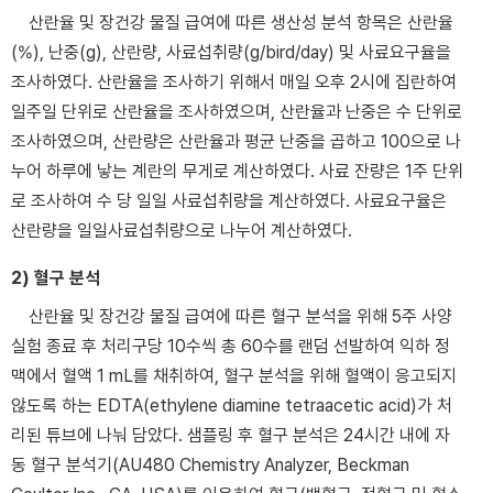
산란율 및 장건강 물질 급여에 따른 생산성 분석 항목은 산란율
(%), 난중(g), 산란량, 사료섭취량(g/bird/day) 및 사료요구율을
조사하였다. 산란율을 조사하기 위해서 매일 오후 2시에 집란하여
일주일 단위로 산란율을 조사하였으며, 산란율과 난중은 수 단위로
조사하였으며, 산란량은 산란율과 평균 난중을 곱하고 100으로 나
누어 하루에 낳는 계란의 무게로 계산하였다. 사료 잔량은 1주 단위
로 조사하여 수 당 일일 사료섭취량을 계산하였다. 사료요구율은
산란량을 일일사료섭취량으로 나누어 계산하였다.
2) 혈구 분석
산란율 및 장건강 물질 급여에 따른 혈구 분석을 위해 5주 사양
실험 종료 후 처리구당 10수씩 총 60수를 랜덤 선발하여 익하 정
맥에서 혈액 1 mL를 채취하여, 혈구 분석을 위해 혈액이 응고되지
않도록 하는 EDTA(ethylene diamine tetraacetic acid)가 처
리된 튜브에 나눠 담았다. 샘플링 후 혈구 분석은 24시간 내에 자
동 혈구 분석기(AU480 Chemistry Analyzer, Beckman