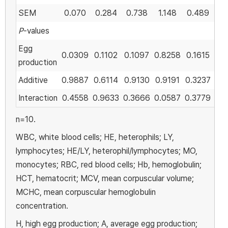
SEM
0.070
0.284
0.738
1.148
0.489
0.
P
-values
Egg
0.0309
0.1102
0.1097
0.8258
0.1615
0.5
production
Additive
0.9887
0.6114
0.9130
0.9191
0.3237
0.1
Interaction
0.4558
0.9633
0.3666
0.0587
0.3779
0.3
n=10.
WBC, white blood cells; HE, heterophils; LY,
lymphocytes; HE/LY, heterophil/lymphocytes; MO,
monocytes; RBC, red blood cells; Hb, hemoglobulin;
HCT, hematocrit; MCV, mean corpuscular volume;
MCHC, mean corpuscular hemoglobulin
concentration.
H, high egg production; A, average egg production;