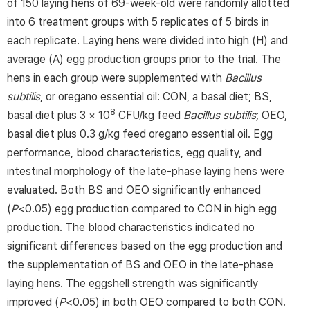
of 150 laying hens of 69-week-old were randomly allotted
into 6 treatment groups with 5 replicates of 5 birds in
each replicate. Laying hens were divided into high (H) and
average (A) egg production groups prior to the trial. The
hens in each group were supplemented with
Bacillus
subtilis
, or oregano essential oil: CON, a basal diet; BS,
8
basal diet plus 3 × 10
CFU/kg feed
Bacillus subtilis
; OEO,
basal diet plus 0.3 g/kg feed oregano essential oil. Egg
performance, blood characteristics, egg quality, and
intestinal morphology of the late-phase laying hens were
evaluated. Both BS and OEO significantly enhanced
(
P
<0.05) egg production compared to CON in high egg
production. The blood characteristics indicated no
significant differences based on the egg production and
the supplementation of BS and OEO in the late-phase
laying hens. The eggshell strength was significantly
improved (
P
<0.05) in both OEO compared to both CON.