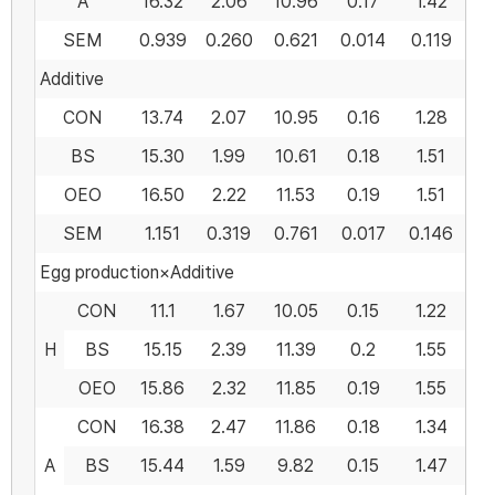
A
16.32
2.06
10.96
0.17
1.42
SEM
0.939
0.260
0.621
0.014
0.119
Additive
CON
13.74
2.07
10.95
0.16
1.28
BS
15.30
1.99
10.61
0.18
1.51
OEO
16.50
2.22
11.53
0.19
1.51
SEM
1.151
0.319
0.761
0.017
0.146
Egg production×Additive
CON
11.1
1.67
10.05
0.15
1.22
H
BS
15.15
2.39
11.39
0.2
1.55
OEO
15.86
2.32
11.85
0.19
1.55
CON
16.38
2.47
11.86
0.18
1.34
A
BS
15.44
1.59
9.82
0.15
1.47