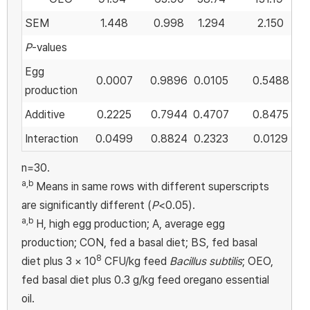
SEM
1.448
0.998
1.294
2.150
P
-values
Egg
0.0007
0.9896
0.0105
0.5488
production
Additive
0.2225
0.7944
0.4707
0.8475
Interaction
0.0499
0.8824
0.2323
0.0129
n=30.
a,b
Means in same rows with different superscripts
are significantly different (
P
<0.05).
a,b
H, high egg production; A, average egg
production; CON, fed a basal diet; BS, fed basal
8
diet plus 3 × 10
CFU/kg feed
Bacillus subtilis
; OEO,
fed basal diet plus 0.3 g/kg feed oregano essential
oil.