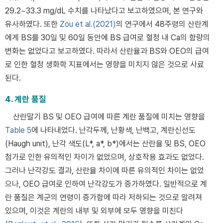
29.2~33.3 mg/dL 수치를 나타났다고 보고하였으며, 본 연구와
유사하였다. 또한
Zou et al.(2021)
의 연구에서 48주령의 산란계
에게 BS를 30일 및 60일 동안에 BS 급여로 혈청 내 Ca의 함량의
변화는 없었다고 보고하였다. 따라서 산란율과 BS와 OEO의 급여
로 인한 혈청 생화학 지표에서는 영향을 미치지 않은 것으로 사료
된다.
4. 계란 품질
산란말기 BS 및 OEO 급여에 따른 계란 품질에 미치는 영향을
Table 5
에 나타내었다. 난각두께, 난황색, 난백고, 계란신선도
(Haugh unit), 난각 색도(L*, a*, b*)에서는 산란율 및 BS, OEO
첨가로 인한 유의적인 차이가 없었으며, 상호작용 효과도 없었다.
그러나 난각강도 결과, 산란율 차이에 따른 유의적인 차이는 없었
으나, OEO 급여로 인하여 난각강도가 증가하였다. 일반적으로 계
란 품질은 계군의 연령이 증가함에 따라 저하되는 것으로 알려져
있으며, 이것은 계란의 내부 및 외부에 모두 영향을 미친다