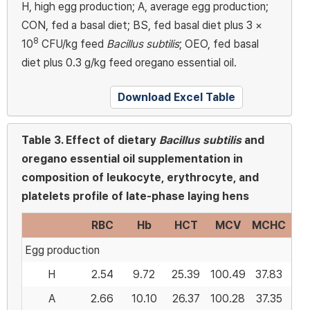
H, high egg production; A, average egg production;
CON, fed a basal diet; BS, fed basal diet plus 3 ×
8
10
CFU/kg feed
Bacillus subtilis
; OEO, fed basal
diet plus 0.3 g/kg feed oregano essential oil.
Download Excel Table
Table 3.
Effect of dietary
Bacillus subtilis
and
oregano essential oil supplementation in
composition of leukocyte, erythrocyte, and
platelets profile of late-phase laying hens
RBC
Hb
HCT
MCV
MCHC
P
Egg production
H
2.54
9.72
25.39
100.49
37.83
19
A
2.66
10.10
26.37
100.28
37.35
18