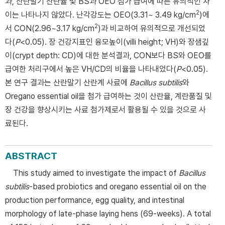
과, 산란말기 산란율 및 BS과 OEO 첨가 급여에 따른 유의적인 차
2
이는 나타나지 않았다. 난각강도는 OEO(3.31~ 3.49 kg/cm
)에
2
서 CON(2.96~3.17 kg/cm
)과 비교하여 유의적으로 개선되었
다(
P
<0.05). 장 건강지표인 융모높이(villi height; VH)와 장샘깊
이(crypt depth: CD)에 대한 분석결과, CON보다 BS와 OEO를
급여한 처리구에서 높은 VH/CD의 비율을 나타내었다(
P
<0.05).
본 연구 결과는 산란말기 산란계 사료에
Bacillus subtilis
와
Oregano essential oil을 첨가 급여하는 것이 산란율, 계란품질 및
장 건강을 향상시키는 사료 첨가제로서 활용될 수 있을 것으로 사
료된다.
ABSTRACT
This study aimed to investigate the impact of
Bacillus
subtilis
-based probiotics and oregano essential oil on the
production performance, egg quality, and intestinal
morphology of late-phase laying hens (69-weeks). A total