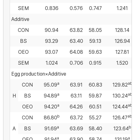
SEM
0.836
0.576
0.747
1.241
Additive
CON
90.94
63.82
58.05
128.14
BS
93.29
63.40
59.13
126.94
OEO
93.07
64.08
59.63
127.81
SEM
1.024
0.706
0.915
1.520
Egg production×Additive
a
ab
CON
95.09
63.91
60.83
129.82
a
ab
H
BS
94.89
63.11
59.87
130.24
a
ab
OEO
94.20
64.26
60.51
124.44
b
ab
CON
86.80
63.72
55.27
126.47
a
b
A
BS
91.69
63.69
58.40
123.64
a
a
OEO
91.94
63.90
58.74
131.19