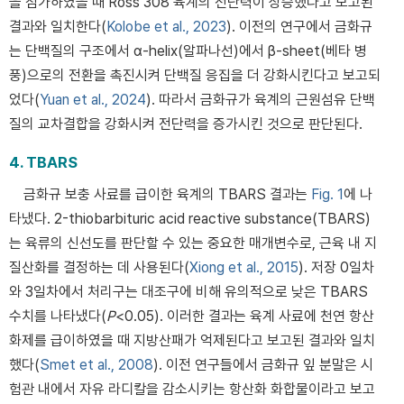
을 첨가하였을 때 Ross 308 육계의 전단력이 상승했다고 보고된
결과와 일치한다(
Kolobe et al., 2023
). 이전의 연구에서 금화규
는 단백질의 구조에서 α-helix(알파나선)에서 β-sheet(베타 병
풍)으로의 전환을 촉진시켜 단백질 응집을 더 강화시킨다고 보고되
었다(
Yuan et al., 2024
). 따라서 금화규가 육계의 근원섬유 단백
질의 교차결합을 강화시켜 전단력을 증가시킨 것으로 판단된다.
4. TBARS
금화규 보충 사료를 급이한 육계의 TBARS 결과는
Fig. 1
에 나
타냈다. 2-thiobarbituric acid reactive substance(TBARS)
는 육류의 신선도를 판단할 수 있는 중요한 매개변수로, 근육 내 지
질산화를 결정하는 데 사용된다(
Xiong et al., 2015
). 저장 0일차
와 3일차에서 처리구는 대조구에 비해 유의적으로 낮은 TBARS
수치를 나타냈다(
P
<0.05). 이러한 결과는 육계 사료에 천연 항산
화제를 급이하였을 때 지방산패가 억제된다고 보고된 결과와 일치
했다(
Smet et al., 2008
). 이전 연구들에서 금화규 잎 분말은 시
험관 내에서 자유 라디칼을 감소시키는 항산화 화합물이라고 보고