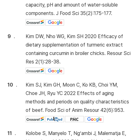
capacity, pH and amount of water-soluble
components. J Food Sci 35(2):175-177.
9
.
Kim DW, Nho WG, Kim SH 2020 Efficacy of
dietary supplementation of turmeric extract
containing curcumin in broiler chicks. Resour Sci
Res 2(1):28-38.
10
.
Kim SJ, Kim GH, Moon C, Ko KB, Choi YM,
Choe JH, Ryu YC 2022 Effects of aging
methods and periods on quality characteristics
of beef. Food Sci of Anim Resour 42(6):953.
11
.
Kolobe S, Manyelo T, Ng’ambi J, Malematja E,