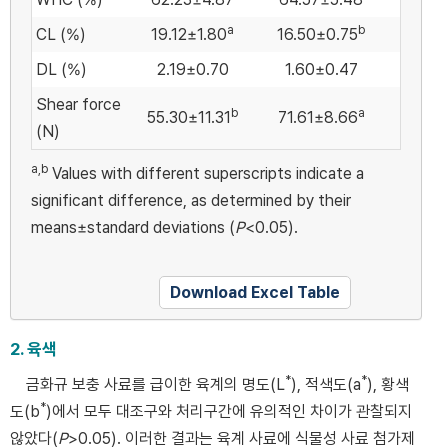
a
b
CL (%)
19.12±1.80
16.50±0.75
DL (%)
2.19±0.70
1.60±0.47
Shear force
b
a
55.30±11.31
71.61±8.66
(N)
a,b
Values with different superscripts indicate a
significant difference, as determined by their
means±standard deviations (
P
<0.05).
Download Excel Table
2. 육색
*
*
금화규 보충 사료를 급이한 육계의 명도(L
), 적색도(a
), 황색
*
도(b
)에서 모두 대조구와 처리구간에 유의적인 차이가 관찰되지
않았다(
P
>0.05). 이러한 결과는 육계 사료에 식물성 사료 첨가제