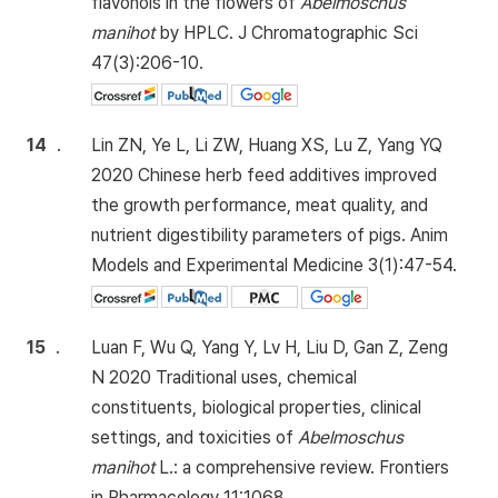
flavonols in the flowers of
Abelmoschus
manihot
by HPLC. J Chromatographic Sci
47(3):206-10.
14
.
Lin ZN, Ye L, Li ZW, Huang XS, Lu Z, Yang YQ
2020 Chinese herb feed additives improved
the growth performance, meat quality, and
nutrient digestibility parameters of pigs. Anim
Models and Experimental Medicine 3(1):47-54.
15
.
Luan F, Wu Q, Yang Y, Lv H, Liu D, Gan Z, Zeng
N 2020 Traditional uses, chemical
constituents, biological properties, clinical
settings, and toxicities of
Abelmoschus
manihot
L.: a comprehensive review. Frontiers
in Pharmacology 11:1068.