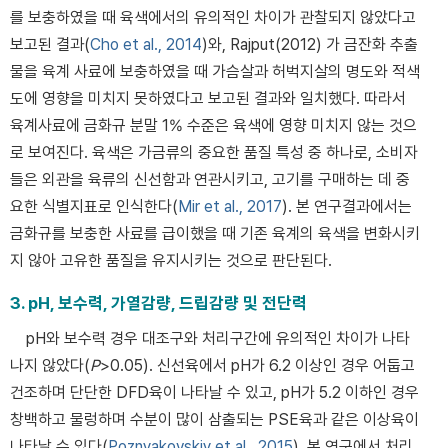
를 보충하였을 때 육색에서의 유의적인 차이가 관찰되지 않았다고
보고된 결과(
Cho et al., 2014
)와, Rajput(2012) 가 금잔화 추출
물을 육계 사료에 보충하였을 때 가슴살과 허벅지살의 명도와 적색
도에 영향을 미치지 못하였다고 보고된 결과와 일치했다. 따라서
육계사료에 금화규 분말 1% 수준은 육색에 영향 미치지 않는 것으
로 보여진다. 육색은 가금류의 중요한 품질 특성 중 하나로, 소비자
들은 외관을 육류의 신선함과 연관시키고, 고기를 구매하는 데 중
요한 식별지표로 인식한다(
Mir et al., 2017
). 본 연구결과에서는
금화규를 보충한 사료를 급이했을 때 기존 육계의 육색을 변화시키
지 않아 고유한 품질을 유지시키는 것으로 판단된다.
3. pH, 보수력, 가열감량, 드립감량 및 전단력
pH와 보수력 경우 대조구와 처리구간에 유의적인 차이가 나타
나지 않았다(
P
>0.05). 신선육에서 pH가 6.2 이상인 경우 어둡고
건조하며 단단한 DFD육이 나타날 수 있고, pH가 5.2 이하인 경우
창백하고 물렁하며 수분이 많이 삼출되는 PSE육과 같은 이상육이
나타날 수 있다(
Poznyakovskiy et al., 2015
). 본 연구에서 처리