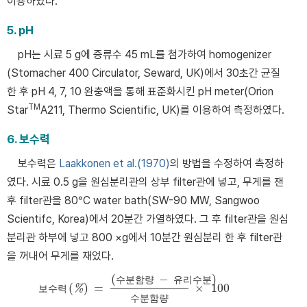
이용하였다.
5. pH
pH는 시료 5 g에 증류수 45 mL를 첨가하여 homogenizer
(Stomacher 400 Circulator, Seward, UK)에서 30초간 균질
한 후 pH 4, 7, 10 완충액을 통해 표준화시킨 pH meter(Orion
TM
Star
A211, Thermo Scientific, UK)를 이용하여 측정하였다.
6. 보수력
보수력은
Laakkonen et al.(1970)
의 방법을 수정하여 측정하
였다. 시료 0.5 g을 원심분리관의 상부 filter관에 넣고, 무게를 잰
후 filter관을 80°C water bath(SW-90 MW, Sangwoo
Scientifc, Korea)에서 20분간 가열하였다. 그 후 filter관을 원심
분리관 하부에 넣고 800 ×g에서 10분간 원심분리 한 후 filter관
을 꺼내어 무게를 재었다.
(
−
)
수
분
함
량
유
리
수
분
(
)
=
×
100
보
수
력
%
보수력
%
=
수분함량
−
유리수분
수분함량
×
100
수
분
함
량