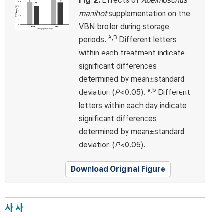
Fig. 2.
Effects of
Abelmoschus
manihot
supplementation on the
VBN broiler during storage
A,B
periods.
Different letters
within each treatment indicate
significant differences
determined by mean±standard
a,b
deviation (
P
<0.05).
Different
letters within each day indicate
significant differences
determined by mean±standard
deviation (
P
<0.05).
Download Original Figure
사 사