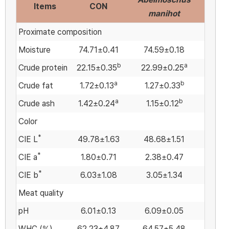
Items
CON
manihot
Proximate composition
Moisture
74.71±0.41
74.59±0.18
b
a
Crude protein
22.15±0.35
22.99±0.25
a
b
Crude fat
1.72±0.13
1.27±0.33
a
b
Crude ash
1.42±0.24
1.15±0.12
Color
*
CIE L
49.78±1.63
48.68±1.51
*
CIE a
1.80±0.71
2.38±0.47
*
CIE b
6.03±1.08
3.05±1.34
Meat quality
pH
6.01±0.13
6.09±0.05
WHC (%)
62.23±4.87
64.57±5.48