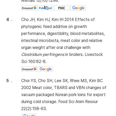
Animals 12(10):1298.
4
.
Cho JH, Kim HJ, Kim IH 2014 Effects of
phytogenic feed additive on growth
performance, digestibility, blood metabolites,
intestinal microbiota, meat color and relative
organ weight after oral challenge with
Clostridium perfringens
in broilers. Livestock
Sci 160:82-8.
5
.
Choi YS, Cho SH, Lee SK, Rhee MS, Kim BC
2002 Meat color, TBARS and VBN changes of
vacuum packaged Korean pork loins for export
during cold storage. Food Sci Anim Resour
22(2):158-63.