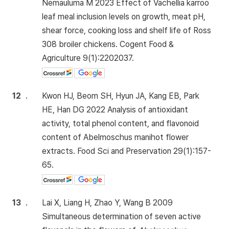
Nemauluma M 2023 Effect of Vachellia karroo
leaf meal inclusion levels on growth, meat pH,
shear force, cooking loss and shelf life of Ross
308 broiler chickens. Cogent Food &
Agriculture 9(1):2202037.
12
.
Kwon HJ, Beom SH, Hyun JA, Kang EB, Park
HE, Han DG 2022 Analysis of antioxidant
activity, total phenol content, and flavonoid
content of Abelmoschus manihot flower
extracts. Food Sci and Preservation 29(1):157-
65.
13
.
Lai X, Liang H, Zhao Y, Wang B 2009
Simultaneous determination of seven active