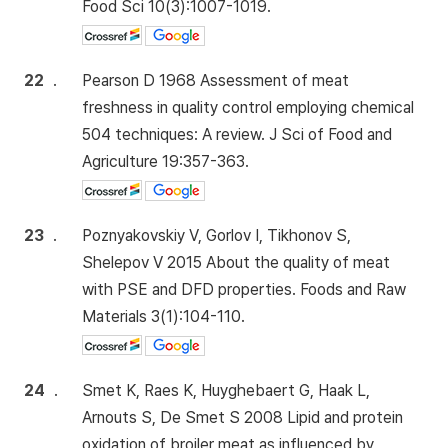
Food Sci 10(3):1007-1019.
22
.
Pearson D 1968 Assessment of meat
freshness in quality control employing chemical
504 techniques: A review. J Sci of Food and
Agriculture 19:357-363.
23
.
Poznyakovskiy V, Gorlov I, Tikhonov S,
Shelepov V 2015 About the quality of meat
with PSE and DFD properties. Foods and Raw
Materials 3(1):104-110.
24
.
Smet K, Raes K, Huyghebaert G, Haak L,
Arnouts S, De Smet S 2008 Lipid and protein
oxidation of broiler meat as influenced by