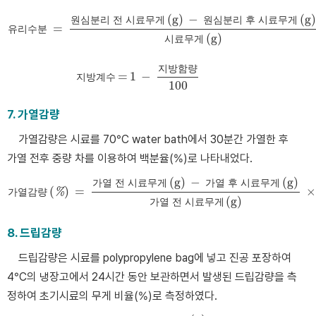
(
g
)
−
(
g
)
원
심
분
리
전
시
료
무
게
원
심
분
리
후
시
료
무
게
=
유
리
수
분
유리수분
=
원심분리 전 시료무게
g
−
원심분리 후 시료무게
g
시료무게
g
(
g
)
시
료
무
게
지
방
함
량
=
1
−
지
방
계
수
지방계수
=
1
−
지방함량
100
100
7. 가열감량
가열감량은 시료를 70°C water bath에서 30분간 가열한 후
가열 전후 중량 차를 이용하여 백분율(%)로 나타내었다.
(
g
)
−
(
g
)
가
열
전
시
료
무
게
가
열
후
시
료
무
게
(
)
=
×
가
열
감
량
%
가열감량
%
=
가열 전 시료무게
g
−
가열 후 시료무게
g
가열 전 시료무게
g
×
(
g
)
가
열
전
시
료
무
게
8. 드립감량
드립감량은 시료를 polypropylene bag에 넣고 진공 포장하여
4°C의 냉장고에서 24시간 동안 보관하면서 발생된 드립감량을 측
정하여 초기시료의 무게 비율(%)로 측정하였다.