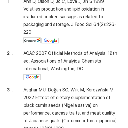
1
.
Ahn D, Olson D, Jo C, Love J, Jin S 1999
Volatiles production and lipid oxidation in
irradiated cooked sausage as related to
packaging and storage. J Food Sci 64(2):226-
229.
2
.
AOAC 2007 Official Methods of Analysis. 18th
ed. Associations of Analyical Chemists
International, Washington, DC.
3
.
Asghar MU, Doğan SC, Wilk M, Korczyński M
2022 Effect of dietary supplementation of
black cumin seeds (Nigella sativa) on
performance, carcass traits, and meat quality
of Japanese quails (Coturnix coturnix japonica).