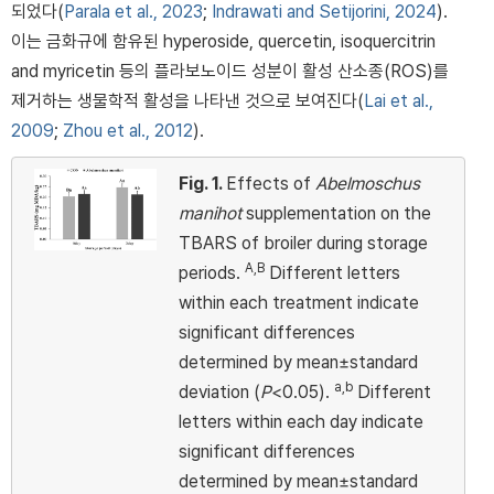
되었다(
Parala et al., 2023
;
Indrawati and Setijorini, 2024
).
이는 금화규에 함유된 hyperoside, quercetin, isoquercitrin
and myricetin 등의 플라보노이드 성분이 활성 산소종(ROS)를
제거하는 생물학적 활성을 나타낸 것으로 보여진다(
Lai et al.,
2009
;
Zhou et al., 2012
).
Fig. 1.
Effects of
Abelmoschus
manihot
supplementation on the
TBARS of broiler during storage
A,B
periods.
Different letters
within each treatment indicate
significant differences
determined by mean±standard
a,b
deviation (
P
<0.05).
Different
letters within each day indicate
significant differences
determined by mean±standard