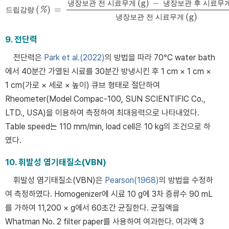
(
g
)
−
냉
장
보
관
전
시
료
무
게
냉
장
보
관
후
시
료
무
(
)
=
드
립
감
량
%
드립감량
%
=
냉장보관 전 시료무게
g
−
냉장보관 후 시료무게
g
냉장보관 전 시
(
g
)
냉
장
보
관
전
시
료
무
게
9. 전단력
전단력은
Park et al.(2022)
의 방법을 따라 70°C water bath
에서 40분간 가열된 시료를 30분간 방냉시킨 후 1 cm × 1 cm ×
1 cm(가로 × 세로 × 높이) 큐브 형태로 절단하여
Rheometer(Model Compac-100, SUN SCIENTIFIC Co.,
LTD., USA)을 이용하여 측정하여 최대응력으로 나타내었다.
Table speed는 110 mm/min, load cell은 10 kg의 조건으로 하
였다.
10. 휘발성 염기태질소(VBN)
휘발성 염기태질소(VBN)은
Pearson(1968)
의 방법을 수정하
여 측정하였다. Homogenizer에 시료 10 g에 3차 증류수 90 mL
를 가하여 11,200 × g에서 60초간 균질한다. 균질액을
Whatman No. 2 filter paper를 사용하여 여과한다. 여과액 3