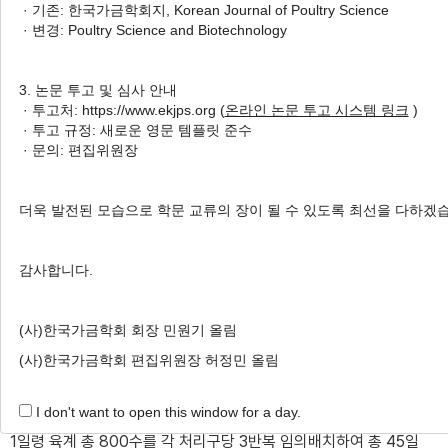
· 기존: 한국가금학회지, Korean Journal of Poultry Science
Meat Quality and Storage Stability
· 변경: Poultry Science and Biotechnology
of Broiler
1
1
1
Soyoung Jang
,
Sanghun Park
,
Gyutae Park
,
3. 논문 투고 및 심사 안내
1
2
2
Gyurim Yeom
,
Taeyeon Moon
,
Yang-il Choi
,
· 투고처: https://www.ekjps.org (
온라인 논문 투고 시스템 링크
)
3
3
,
†
· 투고 규정: 새로운 영문 템플릿 준수
Jong Hyuk Kim
,
Jungseok Choi
· 문의: 편집위원장
Author Information & Copyright
▼
더욱 발전된 모습으로 학문 교류의 장이 될 수 있도록 최선을 다하겠
Received:
Nov 02, 2024
; Revised:
Nov 12, 2024
;
Accepted:
Nov 13, 2024
감사합니다.
Published Online: Dec 31, 2024
(사)한국가금학회 회장 민원기 올림
적 요
(사)한국가금학회 편집위원장 허정민 올림
본 연구는 금화규 분말을 첨가한 사료를 급이한 육계의 육질특성
I don't want to open this window for a day.
및 저장성에 미치는 영향을 조사하기 위하여 실시되었다. 처리구는
1일령 육계 총 800수를 각 처리구당 3반복 임의배치하여 총 45일