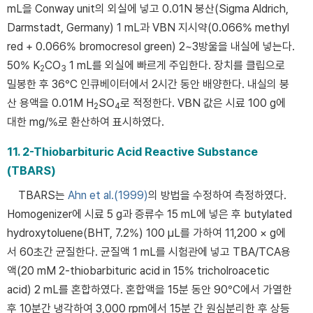
mL을 Conway unit의 외실에 넣고 0.01N 붕산(Sigma Aldrich,
Darmstadt, Germany) 1 mL과 VBN 지시약(0.066% methyl
red + 0.066% bromocresol green) 2~3방울을 내실에 넣는다.
50% K
CO
1 mL를 외실에 빠르게 주입한다. 장치를 클립으로
2
3
밀봉한 후 36°C 인큐베이터에서 2시간 동안 배양한다. 내실의 붕
산 용액을 0.01M H
SO
로 적정한다. VBN 값은 시료 100 g에
2
4
대한 mg/%로 환산하여 표시하였다.
11. 2-Thiobarbituric Acid Reactive Substance
(TBARS)
TBARS는
Ahn et al.(1999)
의 방법을 수정하여 측정하였다.
Homogenizer에 시료 5 g과 증류수 15 mL에 넣은 후 butylated
hydroxytoluene(BHT, 7.2%) 100 μL를 가하여 11,200 × g에
서 60초간 균질한다. 균질액 1 mL를 시험관에 넣고 TBA/TCA용
액(20 mM 2-thiobarbituric acid in 15% tricholroacetic
acid) 2 mL를 혼합하였다. 혼합액을 15분 동안 90°C에서 가열한
후 10분간 냉각하여 3,000 rpm에서 15분 간 원심분리한 후 상등