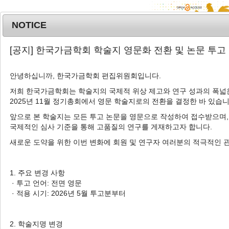
NOTICE
MENU
T
[공지] 한국가금학회 학술지 영문화 전환 및 논문 투고
o
g
안녕하십니까, 한국가금학회 편집위원회입니다.
Korean J. Poult. Sci.
2024
;
g
51
(
4
):
227
-
233
l
저희 한국가금학회는 학술지의 국제적 위상 제고와 연구 성과의 폭넓은
pISSN: 1225-6625, eISSN: 2287-5387
2025년 11월 정기총회에서 영문 학술지로의 전환을 결정한 바 있습니
e
DOI:
https://doi.org/10.5536/KJPS.2024.51.4.227
n
앞으로 본 학술지는 모든 투고 논문을 영문으로 작성하여 접수받으며,
a
Article
국제적인 심사 기준을 통해 고품질의 연구를 게재하고자 합니다.
v
새로운 도약을 위한 이번 변화에 회원 및 연구자 여러분의 적극적인 
육계 사료 내 금화규 분말의 첨가가 일반육
i
계의 육질특성 및 저장성에 미치는 영향
g
a
1. 주요 변경 사항
1
1
1
1
2
장소영
,
박상훈
,
박규태
,
염규림
,
문태연
,
최양
t
· 투고 언어: 전면 영문
2
3
3
,
†
일
,
김종혁
,
최정석
i
· 적용 시기: 2026년 5월 투고분부터
o
Effects of Dietary Supplementation
n
of
Abelmoschus manihot
on the
2. 학술지명 변경