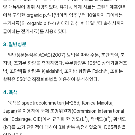
양 매뉴얼에 맞춰 사양되었다. 유기농 육계 사료는 그린텍에프앤씨
에서 구입한 organic p.f-1(병아리 입추부터 10일까지 급이하는
초기사료)와 organic p.f-4(병아리 입추 후 11일부터 출하시까지
급이하는 전기사료)를 사용하였다.
3. 일반성분
일반성분분석은 AOAC(2007) 방법을 따라 수분, 조단백질, 조
지방, 조회분 함량을 측정하였다. 수분함량은 105°C 상압가열건조
법, 조단백질 함량은 Kjeldahl법, 조지방 함량은 Folch법, 조회분
함량은 550°C 직접회화법을 이용하여 분석하였다.
4. 육색
육색은 spectrocolorimeter(M-26d, Konica Minolta,
Japan)을 이용하여 국제 조명위원회(Commision International
*
*
de l'Eclairage, CIE)에서 규격화 한 명도(L
), 적색도(a
), 황색도
*
(b
)를 고기 단면적에 대하여 3회 반복 측정하였으며, D65광원을