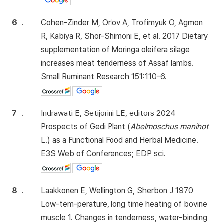
6
.
Cohen-Zinder M, Orlov A, Trofimyuk O, Agmon
R, Kabiya R, Shor-Shimoni E, et al. 2017 Dietary
supplementation of Moringa oleifera silage
increases meat tenderness of Assaf lambs.
Small Ruminant Research 151:110-6.
7
.
Indrawati E, Setijorini LE, editors 2024
Prospects of Gedi Plant (
Abelmoschus manihot
L.) as a Functional Food and Herbal Medicine.
E3S Web of Conferences; EDP sci.
8
.
Laakkonen E, Wellington G, Sherbon J 1970
Low-tem-perature, long time heating of bovine
muscle 1. Changes in tenderness, water-binding