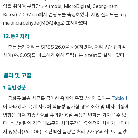
액을 취하여 분광광도계(mobi, MicroDigital, Seong-nam,
Korea)로 532 nm에서 흡광도를 측정하였다. 지방 산패도는 mg
malondialdehyde(MDA)/kg로 표시하였다.
12. 통계처리
모든 통계처리는 SPSS 26.0을 사용하였다. 처리구간 유의적
차이(
P
<0.05)를 비교하기 위해 독립표본
t
-test를 실시하였다.
결과 및 고찰
1. 일반성분
금화규 보충 사료를 급이한 육계의 육질분석의 결과는
Table 1
에 나타냈다. 육계 사료에 식물성 첨가할 경우 소화 및 대사 과정에
영향을 미쳐 최종적으로 유의한 육질 특성의 변화를 가져올 수 있
다. 수분함량의 경우 대조구와 처리구간에 유의적인 차이가 나타나
지 않았다(
P
>0.05). 조단백질 함량은 처리구가 유의적으로 높았