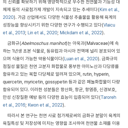
의 신뢰를 확보하기 위해 영양학적으로 우수한 천연물과 기능성 대
체제 등의 사료첨가제 개발이 지속되고 있는 추세이다(
Kim et al.,
2020
). 가금 산업에서도 다양한 식물성 추출물을 활용해 육계의
성장능을 향상시키기 위한 다양한 연구가 수행되고 있다(
Vlaicu
et al., 2013
;
Lin et al., 2020
;
Mickdam et al., 2022
).
금화규(
Abelmoschus manihot
)는 아욱과(Malvaceae)에 속
하는 1년생 초본 식물로, 동유럽과 아시아 전역에 널리 분포되어 있
으며 식용이 가능한 약용식물이다(
Luan et al., 2020
). 금화규의
점질성 물질은 천연 고분자 화합물로 풍부한 아미노산과 다당류를
함유하고 있는 복합 다당체로 알려져 있으며, rutin, hyperin,
quercetin, myricetin, gossypetin 등과 같은 페놀화합물이 다량
함유되어 있다. 이러한 성분들은 항산화, 항균, 항염증, 신경보호,
만성 신장질환 예방 등의 다양한 효능이 입증되어 있다(
Taroreh
et al., 2016
;
Kwon et al., 2022
).
따라서 본 연구는 천연 사료 첨가제로써의 금화규 분말이 육계의
육질특성 및 저장성에 미치는 영향을 조사하여 천연물 소재를 이용