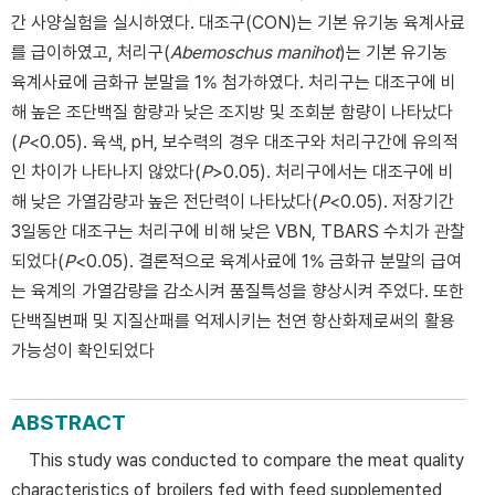
간 사양실험을 실시하였다. 대조구(CON)는 기본 유기농 육계사료
를 급이하였고, 처리구(
Abemoschus manihot
)는 기본 유기농
육계사료에 금화규 분말을 1% 첨가하였다. 처리구는 대조구에 비
해 높은 조단백질 함량과 낮은 조지방 및 조회분 함량이 나타났다
(
P
<0.05). 육색, pH, 보수력의 경우 대조구와 처리구간에 유의적
인 차이가 나타나지 않았다(
P
>0.05). 처리구에서는 대조구에 비
해 낮은 가열감량과 높은 전단력이 나타났다(
P
<0.05). 저장기간
3일동안 대조구는 처리구에 비해 낮은 VBN, TBARS 수치가 관찰
되었다(
P
<0.05). 결론적으로 육계사료에 1% 금화규 분말의 급여
는 육계의 가열감량을 감소시켜 품질특성을 향상시켜 주었다. 또한
단백질변패 및 지질산패를 억제시키는 천연 항산화제로써의 활용
가능성이 확인되었다
ABSTRACT
This study was conducted to compare the meat quality
characteristics of broilers fed with feed supplemented