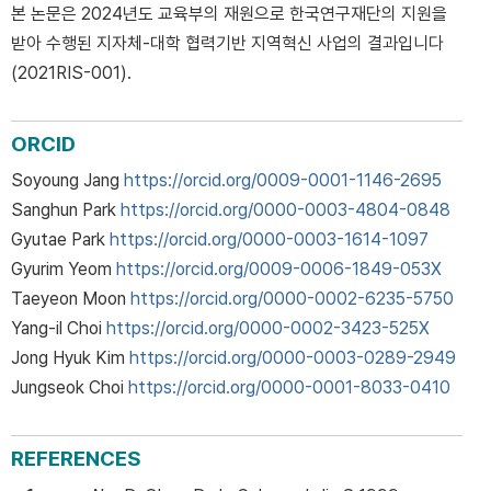
본 논문은 2024년도 교육부의 재원으로 한국연구재단의 지원을
받아 수행된 지자체-대학 협력기반 지역혁신 사업의 결과입니다
(2021RIS-001).
ORCID
Soyoung Jang
https://orcid.org/0009-0001-1146-2695
Sanghun Park
https://orcid.org/0000-0003-4804-0848
Gyutae Park
https://orcid.org/0000-0003-1614-1097
Gyurim Yeom
https://orcid.org/0009-0006-1849-053X
Taeyeon Moon
https://orcid.org/0000-0002-6235-5750
Yang-il Choi
https://orcid.org/0000-0002-3423-525X
Jong Hyuk Kim
https://orcid.org/0000-0003-0289-2949
Jungseok Choi
https://orcid.org/0000-0001-8033-0410
REFERENCES