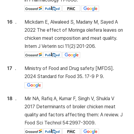
16
.
Mickdam E, Alwaleed S, Madany M, Sayed A
2022 The effect of Moringa oleifera leaves on
chicken meat composition and meat quality.
Intern J Veterin sci 11(2):201-206.
17
.
Ministry of Food and Drug safety [MFDS].
2024 Standard for Food 35. 17-9 P 9.
18
.
Mir NA, Rafiq A, Kumar F, Singh V, Shukla V
2017 Determinants of broiler chicken meat
quality and factors affecting them: A review. J
Food Sci Technol 54:2997-3009.