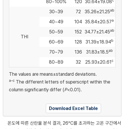
c
80~100%
120
30.64±19.08
ab
30~39
72
35.26±21.25
a
40~49
104
35.84±20.57
ab
50~59
152
34.77±21.45
THI
b
60~69
128
31.39±18.94
ab
70~79
136
31.83±18.5
c
80~89
32
25.93±20.61
The values are means±standard deviations.
a–c
The different letters of superscript within the
column significantly differ (
P
<0.01).
Download Excel Table
온도에 따른 산란율 분석 결과, 26°C를 초과하는 고온 구간에서