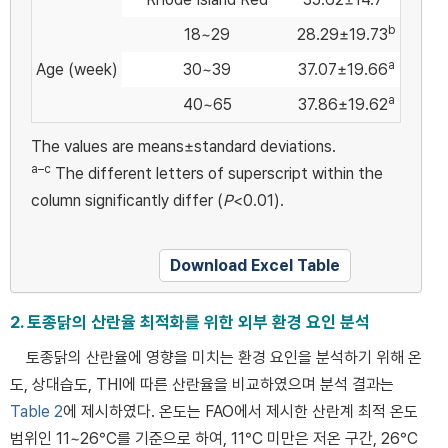
b
18~29
28.29±19.73
a
Age (week)
30~39
37.07±19.66
a
40~65
37.86±19.62
The values are means±standard deviations.
a–c
The different letters of superscript within the
column significantly differ (
P
<0.01).
Download Excel Table
2. 토종닭의 산란율 최적화를 위한 외부 환경 요인 분석
토종닭의 산란율에 영향을 미치는 환경 요인을 분석하기 위해 온
도, 상대습도, THI에 따른 산란율을 비교하였으며 분석 결과는
Table 2
에 제시하였다. 온도는 FAO에서 제시한 산란계 최적 온도
범위인 11~26°C를 기준으로 하여, 11°C 미만은 저온 구간, 26°C