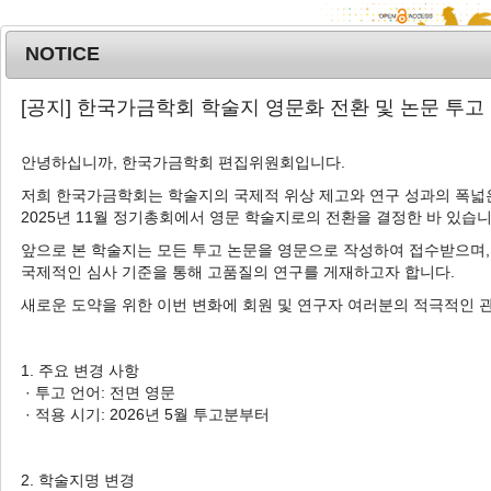
NOTICE
MENU
T
[공지] 한국가금학회 학술지 영문화 전환 및 논문 투고
o
g
안녕하십니까, 한국가금학회 편집위원회입니다.
Korean J. Poult. Sci.
2025
;
52
(
2
):
69
-
g
77
l
저희 한국가금학회는 학술지의 국제적 위상 제고와 연구 성과의 폭넓은
pISSN: 1225-6625, eISSN: 2287-5387
2025년 11월 정기총회에서 영문 학술지로의 전환을 결정한 바 있습니
e
DOI:
https://doi.org/10.5536/KJPS.2025.52.2.69
n
앞으로 본 학술지는 모든 투고 논문을 영문으로 작성하여 접수받으며,
a
Article
국제적인 심사 기준을 통해 고품질의 연구를 게재하고자 합니다.
v
새로운 도약을 위한 이번 변화에 회원 및 연구자 여러분의 적극적인 
토종닭의 품종, 산란 연령 및 온․습도 지수가
i
산란율에 미치는 영향
g
a
1. 주요 변경 사항
1
1
2
1
1
최정우
,
노동훈
,
김지원
,
박성환
,
한다은
,
조은
t
· 투고 언어: 전면 영문
3
4
4
5
,
†
정
,
송희망
,
김승창
,
오상현
i
· 적용 시기: 2026년 5월 투고분부터
o
Effects of Breed, Laying Age, and
n
Temperature-Humidity Index on the
2. 학술지명 변경