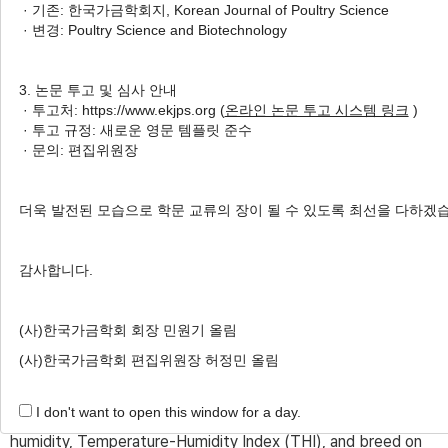
· 기존: 한국가금학회지, Korean Journal of Poultry Science
Laying Rate of Korean Indigenous
· 변경: Poultry Science and Biotechnology
Chickens
1
1
2
Jung-U Choi
,
Dong-Hun No
,
Ji-Won Kim
,
3. 논문 투고 및 심사 안내
1
1
Seong-Hwan Park
,
Da-Eun Han
,
Eun Jung
· 투고처: https://www.ekjps.org (
온라인 논문 투고 시스템 링크
)
3
4
4
· 투고 규정: 새로운 영문 템플릿 준수
Cho
,
HuiMang Song
,
Seungchang Kim
,
· 문의: 편집위원장
5
,
†
Sang-Hyon Oh
Author Information & Copyright
▼
더욱 발전된 모습으로 학문 교류의 장이 될 수 있도록 최선을 다하겠
Received:
May 07, 2025
; Revised:
Jun 09, 2025
;
Accepted:
Jun 09, 2025
감사합니다.
Published Online: Jun 30, 2025
(사)한국가금학회 회장 민원기 올림
(사)한국가금학회 편집위원장 허정민 올림
ABSTRACT
I don't want to open this window for a day.
This study analyzed the effects of temperature,
humidity, Temperature-Humidity Index (THI), and breed on