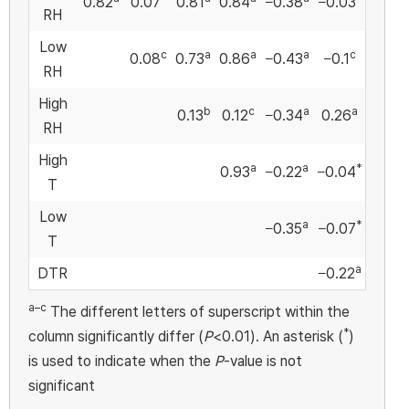
0.82
0.07
0.81
0.84
−0.38
−0.03
RH
Low
c
a
a
a
c
0.08
0.73
0.86
−0.43
−0.1
RH
High
b
c
a
a
0.13
0.12
−0.34
0.26
RH
High
a
a
*
0.93
−0.22
−0.04
T
Low
a
*
−0.35
−0.07
T
a
DTR
−0.22
a–c
The different letters of superscript within the
*
column significantly differ (
P
<0.01). An asterisk (
)
is used to indicate when the
P
-value is not
significant