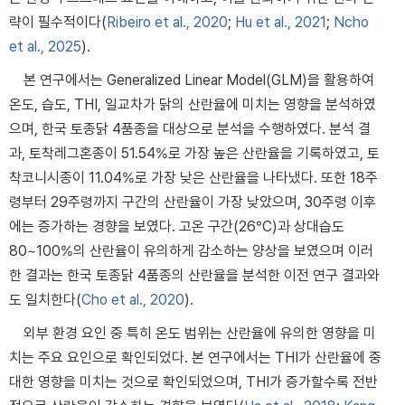
략이 필수적이다(
Ribeiro et al., 2020
;
Hu et al., 2021
;
Ncho
et al., 2025
).
본 연구에서는 Generalized Linear Model(GLM)을 활용하여
온도, 습도, THI, 일교차가 닭의 산란율에 미치는 영향을 분석하였
으며, 한국 토종닭 4품종을 대상으로 분석을 수행하였다. 분석 결
과, 토착레그혼종이 51.54%로 가장 높은 산란율을 기록하였고, 토
착코니시종이 11.04%로 가장 낮은 산란율을 나타냈다. 또한 18주
령부터 29주령까지 구간의 산란율이 가장 낮았으며, 30주령 이후
에는 증가하는 경향을 보였다. 고온 구간(26°C)과 상대습도
80~100%의 산란율이 유의하게 감소하는 양상을 보였으며 이러
한 결과는 한국 토종닭 4품종의 산란율을 분석한 이전 연구 결과와
도 일치한다(
Cho et al., 2020
).
외부 환경 요인 중 특히 온도 범위는 산란율에 유의한 영향을 미
치는 주요 요인으로 확인되었다. 본 연구에서는 THI가 산란율에 중
대한 영향을 미치는 것으로 확인되었으며, THI가 증가할수록 전반