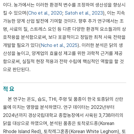
이다. 농가에서는 이러한 환경적 변수를 조정하여 생산성을 향상시
킬 수 있으며(
Cho et al., 2020
;
Satoh et al., 2023
), 이는 지속
가능한 양계 산업 발전에 기여할 것이다. 향후 추가 연구에서는 조
명, 사료의 질, 스트레스 요인 등 다른 다양한 환경적 요소들과의 상
호작용을 분석함으로써, 보다 포괄적이고 정밀한 최적 사육 전략을
개발할 필요가 있다(
Ncho et al., 2025
). 이러한 분석은 닭의 생
산성을 높이고, 양계업의 효율성 제고를 위한 과학적 근거를 제공
함으로써, 실질적 현장 적용과 전략 수립에 핵심적인 역할을 할 것
으로 판단된다.
적 요
본 연구는 온도, 습도, THI, 주령 및 품종이 한국 토종닭의 산란
율에 미치는 영향을 분석하였다. 연구 데이터는 2022년부터
2024년까지 경상국립대학교 종합농장에서 사육된 3,738마리의
닭을 대상으로 하였으며, 분석된 품종은 토착로드종(Korean
Rhode Island Red), 토착레그혼종(Korean White Leghorn), 토