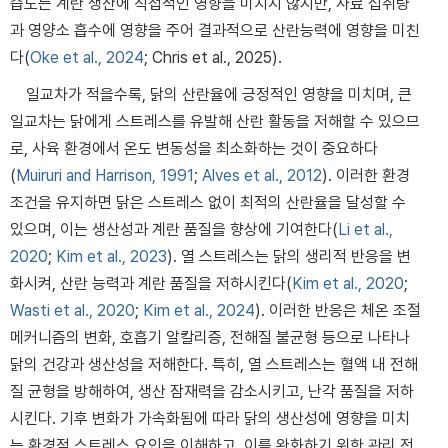
습도는 계란 생산에 직접적인 영향을 미치지 않지만, 사료 섭취량
과 영양소 흡수에 영향을 주어 결과적으로 산란능력에 영향을 미친
다(
Oke et al., 2024
; Chris et al., 2025).
일교차가 적을수록, 닭의 산란율에 긍정적인 영향을 미치며, 큰
일교차는 닭에게 스트레스를 유발해 산란 활동을 저해할 수 있으므
로, 사육 환경에서 온도 변동성을 최소화하는 것이 중요하다
(
Muiruri and Harrison, 1991
;
Alves et al., 2012
). 이러한 환경
조건을 유지하면 닭은 스트레스 없이 최적의 산란율을 달성할 수
있으며, 이는 생산성과 계란 품질을 향상에 기여한다(
Li et al.,
2020
;
Kim et al., 2023
). 열 스트레스는 닭의 생리적 반응을 변
화시켜, 산란 능력과 계란 품질을 저하시킨다(
Kim et al., 2020
;
Wasti et al., 2020
;
Kim et al., 2024
). 이러한 반응은 체온 조절
메커니즘의 변화, 호흡기 알칼리증, 전해질 불균형 등으로 나타나
닭의 건강과 생산성을 저해한다. 특히, 열 스트레스는 혈액 내 전해
질 균형을 방해하여, 생산 잠재력을 감소시키고, 난각 품질을 저하
시킨다. 기후 변화가 가속화됨에 따라 닭의 생산성에 영향을 미치
는 환경적 스트레스 요인을 이해하고, 이를 완화하기 위한 관리 전