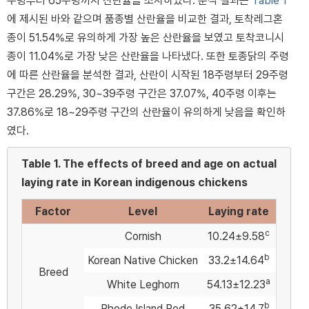
주령부터 65주령까지 산란율을 조사하였다. 분석 결과는
Table 1
에 제시된 바와 같으며 품종별 산란율을 비교한 결과, 토착레그혼
종이 51.54%로 유의하게 가장 높은 산란율을 보였고 토착코니시
종이 11.04%로 가장 낮은 산란율을 나타냈다. 또한 토종닭의 주령
에 따른 산란율을 분석한 결과, 산란이 시작된 18주령부터 29주령
구간은 28.29%, 30~39주령 구간은 37.07%, 40주령 이후는
37.86%로 18~29주령 구간의 산란율이 유의하게 낮음을 확인하
였다.
Table 1.
The effects of breed and age on actual
laying rate in Korean indigenous chickens
Factor
Level
Laying rate
c
Cornish
10.24±9.58
b
Korean Native Chicken
33.2±14.64
Breed
a
White Leghorn
54.13±12.23
b
Rhode Island Red
35.62±14.7