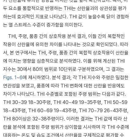
가 산란율에 유의한 영향을 미치는 것을 앞서 확인하였다. 특히, 이
두 요소를 통합적으로 반영하는 THI는 산란율과의 상관성을 평가
하는데 효과적인 지표로 나타났다. THI 값이 높을수록 닭이 경험하
는 열 스트레스 수준이 증가함을 의미한다.
THI, 주령, 품종 간의 상호작용 분석 결과, 이들 간의 복합적인
작용이 산란율에 유의한 차이를 나타내는 것으로 확인되었다. 따라
서, 본 연구에서는 THI, 주령, 품종 간의 복합적 상호작용이 산란율
에 미치는 영향을 심층적으로 분석하였다. 이를 위해 계산된 THI
지수는 30에서 80의 범위로 10단위로 구분하였으며, 그 결과는
Figs. 1
~
6
에 제시하였다. 분석 결과, 각 THI 지수와 주령은 밀접한
연관성을 보였고, 품종에 따라 THI 변화에 대한 산란율 반응에도
차이가 나타났다. THI 수준별로 포함된 주령 범위는 다음과 같다.
THI 30~39 18~30주령, THI 40~49 19~35주령, THI 50~59
18~43주령, THI 60~69 19~43주령, THI 70~79 26~43주령,
THI 80이상은 32~38주령이다. 이러한 결과는 THI 값에 따라 산
란율 분석에 포함된 주령 범위가 상이함을 시사하며 각 THI 수준에
대응하는 온도 및 습도 조건에서 산란율을 구체적으로 평가할 수