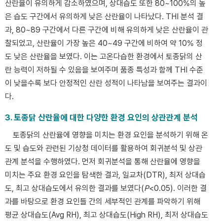
산란율이 유의하게 감소하였으며, 상대습도 또한 80~100%의 높
은 습도 구간에서 유의하게 낮은 산란율이 나타났다. THI 분석 결
과, 80~89 구간에서 다른 구간에 비해 유의하게 낮은 산란율이 관
찰되었고, 산란율이 가장 높은 40~49 구간에 비하여 약 10% 정
도 낮은 산란율을 보였다. 이는 고온다습한 환경에서 토종닭의 산
란 능력이 저하될 수 있음을 보여주며 품종 특성과 함께 THI 수준
이 낮을수록 보다 안정적인 산란 성적이 나타남을 보여주는 결과이
다.
3. 토종닭 산란율에 대한 다양한 환경 요인의 상관관계 분석
토종닭의 산란율에 영향을 미치는 환경 요인을 분석하기 위해 온
도 및 습도와 관련된 기상청 데이터를 활용하여 회귀분석 및 상관
관계 분석을 수행하였다. 먼저 회귀분석을 통해 산란율에 영향을
미치는 주요 환경 요인을 탐색한 결과, 일교차(DTR), 최저 상대습
도, 최고 상대습도에서 유의한 결과를 보였다(
P
<0.05). 이러한 결
과를 바탕으로 환경 요인들 간의 세부적인 관계를 파악하기 위해
평균 상대습도(Avg RH), 최고 상대습도(High RH), 최저 상대습도