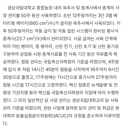
경상국립대학교 종합농장 내의 육추사 및 종계사에서 종계의 사
양 관리를 50주 동안 사육하였다. 초반 12주령까지는 3단 3열 배
2
터리형 케이지(660 cm
/수)가 설치된 육추사에서 사육되었다. 이
후 50주령까지는 자동 급이 및 자동 집란 시스템이 완비된 평사식
2
종계사(23.7 cm
/수)에서 관리되었다. 사료 급여는 사육 단계에
따라 어린 병아리, 중 병아리, 산란 전기, 산란 초기 및 산란 중기로
구분하여 상업용 시판 종계사료를 전 사육 기간 동안 자유롭게 제
공하였다. 점등 관리는 국립축산과학원의 기준을 따랐으며, 4주령
에 입식 후 처음 14시간 45분의 점등을 시작하여 16주까지 9시간
30분으로 줄였고, 17주령에는 11시간으로 증가시켜 27주령까지
점등 시간을 17시간으로 고정하였다. 백신 접종은 뉴캐슬병 및 전
염성 기관지염 등의 백신을 국립축산과학원의 지침에 따라 수행하
였다. 그 외의 일반적인 닭 사양 관리는 경상국립대학교의 닭 사육
관리 기준을 따랐으며, 관련 시험에 참여한 닭의 관리 및 취급은 본
대학의 동물실험윤리위원회(IACUC)의 규정을 준수하여 이루어졌
다.