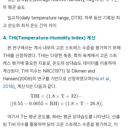
의 평균 습도
일교차(daily temperature range, DTR): 하루 동안 기록된 최
고 온도와 최저 온도 간의 차이
4. THI(Temperature-Humidity Index) 계산
본 연구에서는 계사 내부의 고온 스트레스 수준을 평가하기 위해
THI를 산정하였다. THI는 다양한 축종, 특히 육계에서 고온 스트
레스 평가에 중요한 지표로, 온도와 상대습도 데이터를 이용하여
계산된다. THI 지수는 NRC(1971) 및 Dikmen and
Hansen(2009)의 연구를 기반으로 산정하였으며(
Ha et al.,
2018
), 계산식은 다음과 같다.
THI
=
(
1.8
×
T
+
32
)
−
THI
=
(
1.8
×
T
+
32
)
−
[
(
0.55
−
0.0055
×
RH
)
×
(
1.8
×
T
−
26.8
)
]
[
(
0.55
−
0.0055
×
RH
)
×
(
1.8
×
T
−
26.8
)
]
여기서 T는 평균 온도를, RH는 평균 상대습도를 나타낸다. 산출
된 THI 지수를 활용하여 닭의 고온 스트레스 수준을 평가하고, 이