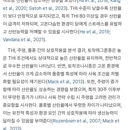
적으로 산란율이 감소하는 경향을 보였다(
Ha et al., 2018
;
Kang
et al., 2020
;
Satoh et al., 2023
). THI 수준이 낮을수록 산란율
이 보다 안정적으로 유지되었고, 특히 THI 80 이상일 경우 산란율
이 급격히 저하되며, 고온다습한 환경이 닭에게 스트레스를 유발하
고 산란능력을 저해할 수 있음을 시사한다(
He et al., 2019
;
Vandana et al., 2021
).
THI, 주령, 품종 간의 상호작용을 분석 결과, 토착레그혼종은 높
은 THI 조건에서도 상대적으로 높은 산란율을 유지하며, 전반적으
로 우수한 산란율이 나타났다. 반면, 토착코니시종은 고온 환경에
서 산란율이 크게 감소하여 품종별 특성에 따라 사육 조건을 차별
화할 필요성이 제기된다(
Mack et al., 2013
). 또한, 주령이 증가
함에 따라 산란율도 상승하는 경향을 보였으며, 특히 30주 이후부
터 뚜렷한 증가가 나타나 사육 전략 수립 시 주령을 고려한 관리가
중요함을 시사한다. 품종별 산란율에서 뚜렷한 차이가 나타났으며,
이는 유전적 특성과 환경 요인 간의 상호작용에 따라 생산능력이
달라질 수 있음을 보여준다(
Rozenboim et al., 2007
;
Mack et
al., 2013
).