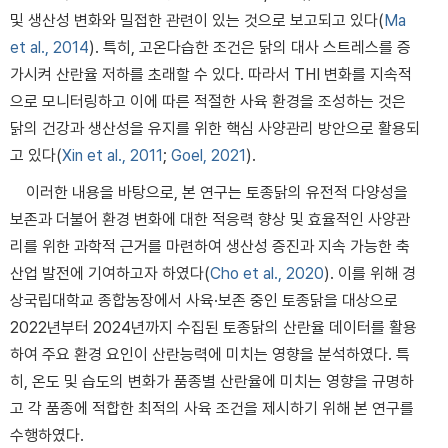
및 생산성 변화와 밀접한 관련이 있는 것으로 보고되고 있다(
Ma
et al., 2014
). 특히, 고온다습한 조건은 닭의 대사 스트레스를 증
가시켜 산란율 저하를 초래할 수 있다. 따라서 THI 변화를 지속적
으로 모니터링하고 이에 따른 적절한 사육 환경을 조성하는 것은
닭의 건강과 생산성을 유지를 위한 핵심 사양관리 방안으로 활용되
고 있다(
Xin et al., 2011
;
Goel, 2021
).
이러한 내용을 바탕으로, 본 연구는 토종닭의 유전적 다양성을
보존과 더불어 환경 변화에 대한 적응력 향상 및 효율적인 사양관
리를 위한 과학적 근거를 마련하여 생산성 증진과 지속 가능한 축
산업 발전에 기여하고자 하였다(
Cho et al., 2020
). 이를 위해 경
상국립대학교 종합농장에서 사육·보존 중인 토종닭을 대상으로
2022년부터 2024년까지 수집된 토종닭의 산란율 데이터를 활용
하여 주요 환경 요인이 산란능력에 미치는 영향을 분석하였다. 특
히, 온도 및 습도의 변화가 품종별 산란율에 미치는 영향을 규명하
고 각 품종에 적합한 최적의 사육 조건을 제시하기 위해 본 연구를
수행하였다.