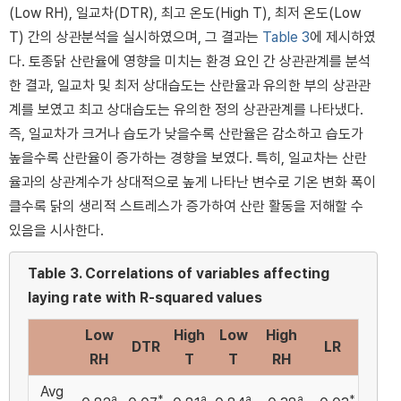
(Low RH), 일교차(DTR), 최고 온도(High T), 최저 온도(Low
T) 간의 상관분석을 실시하였으며, 그 결과는
Table 3
에 제시하였
다. 토종닭 산란율에 영향을 미치는 환경 요인 간 상관관계를 분석
한 결과, 일교차 및 최저 상대습도는 산란율과 유의한 부의 상관관
계를 보였고 최고 상대습도는 유의한 정의 상관관계를 나타냈다.
즉, 일교차가 크거나 습도가 낮을수록 산란율은 감소하고 습도가
높을수록 산란율이 증가하는 경향을 보였다. 특히, 일교차는 산란
율과의 상관계수가 상대적으로 높게 나타난 변수로 기온 변화 폭이
클수록 닭의 생리적 스트레스가 증가하여 산란 활동을 저해할 수
있음을 시사한다.
Table 3.
Correlations of variables affecting
laying rate with R-squared values
Low
High
Low
High
DTR
LR
RH
T
T
RH
Avg
a
*
a
a
a
*