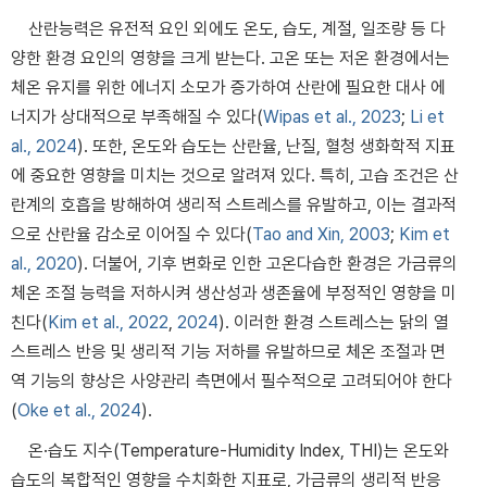
산란능력은 유전적 요인 외에도 온도, 습도, 계절, 일조량 등 다
양한 환경 요인의 영향을 크게 받는다. 고온 또는 저온 환경에서는
체온 유지를 위한 에너지 소모가 증가하여 산란에 필요한 대사 에
너지가 상대적으로 부족해질 수 있다(
Wipas et al., 2023
;
Li et
al., 2024
). 또한, 온도와 습도는 산란율, 난질, 혈청 생화학적 지표
에 중요한 영향을 미치는 것으로 알려져 있다. 특히, 고습 조건은 산
란계의 호흡을 방해하여 생리적 스트레스를 유발하고, 이는 결과적
으로 산란율 감소로 이어질 수 있다(
Tao and Xin, 2003
;
Kim et
al., 2020
). 더불어, 기후 변화로 인한 고온다습한 환경은 가금류의
체온 조절 능력을 저하시켜 생산성과 생존율에 부정적인 영향을 미
친다(
Kim et al., 2022
,
2024
). 이러한 환경 스트레스는 닭의 열
스트레스 반응 및 생리적 기능 저하를 유발하므로 체온 조절과 면
역 기능의 향상은 사양관리 측면에서 필수적으로 고려되어야 한다
(
Oke et al., 2024
).
온·습도 지수(Temperature-Humidity Index, THI)는 온도와
습도의 복합적인 영향을 수치화한 지표로, 가금류의 생리적 반응