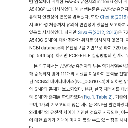
번 염색체에 위치한
HNF4α
유전자의 inrton 6 상에
A543G라고 명시하였다. 이 선행논문은
HNF4α
유전자 
유의적 연관성이 있음을 밝혀냈다. 또한
Choi 등(2016)
서 40주령 체중까지 유의적 연관성이 있음을 보고하여
있음을 시사하였다. 하지만
Silva 등(2012
,
2013
)은 
A543G SNP에 대한 정확한 위치를 명시하지 않았다
NCBI database의 유전정보를 기반으로 하여 729
bp, 544 bp). 하지만 PCR-RFLP 실험방법의 
본 연구에서는
HNF4α
유전자의 부분 염기서열분석을 
해 증폭되지 않아 111개의 시료를 이용하여 분석을 진행하였다. 
된 NCBI의 데이터베이스(NC_006107.4)에 의하면 
의 SNP의 존재가 보고되었다. 한편, 한국 재래계를 
의 SNP가 존재를 확인하였다(
Fig. 1
,
Table 2
). 기존
으며, 1개의 기보고되지 않은 새로운 SNP을 발견하였
외래계간의 유전적 차이에 기인한 것으로 사료되며, 이
에 대한 효과가 기대에 미치지 못할 수도 있는 점을 
다.