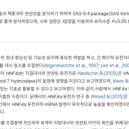
과 체중과의 연관성을 분석하기 위하여 SAS 9.4 package(SAS Instit
)방법으로 통계 분석하였으며, 사후 검정은
t
검정을 이용하여 유의수준
P
<0.05
의 장내 항상성 및 기능성 유지에 중요한 역할을 하고, 간 특이적 유전자
물 대사 효소를 조절한다(
Argyrokastritis et al., 1997
;
Lee et al., 20
니라
HNF4α
는 지질대사와 연관된 유전자로
Handschin 등(2005)
은
HN
rol 7-hydroxylase)의 발현에 영향을 미친다고 보고하였으며,
Kwon 등
 있는 지표로 활용할 수 있다고 보고하였다. 이와 같이 사람에서
HNF4α
 미흡한 수준이다. 닭에서의
HNF4α
유전자 연구 중
Ahmed 등(2015)
은
 간에서
HNF4α
유전자의 mRNA 발현이 유의적으로 높음을 확인하였지만
다.
를 조절함에 착안하여 육계의 지방대사와 연관된 마커의 확인을 위해 닭의