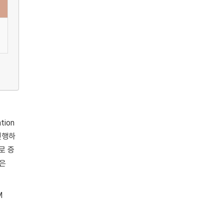
tion
 진행하
로 증
않은
M