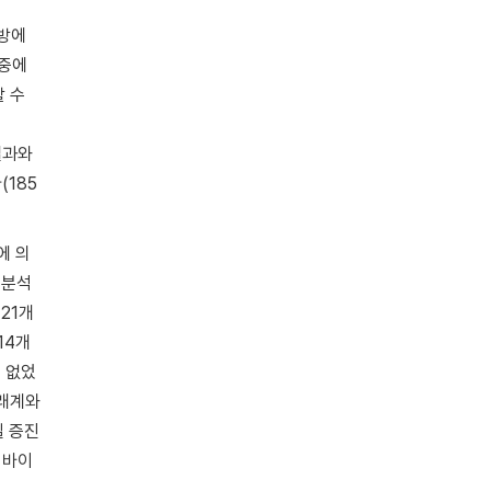
지방에
체중에
 수
결과와
(185
에 의
로 분석
 21개
14개
수 없었
재래계와
질 증진
 바이