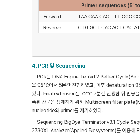
Primer sequences (5′ to
Forward
TAA GAA CAG TTT GGG C
Reverse
CTG GCT CAC ACT CAC AT
4. PCR 및 Sequencing
PCR은 DNA Engine Tetrad 2 Peltier Cycle
을 95℃에서 5분간 진행하였고, 이후 denaturation 95℃
였다. Final extension을 72℃ 7분간 진행한 뒤
폭된 산물을 정제하기 위해 Multiscreen filter plate
nucleotide와 primer를 제거하였다.
Sequencing BigDye Terminator v3.1 Cycle 
3730XL Analyzer(Applied Biosystems)를 