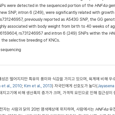
Ps were detected in the sequenced portion of the
HNF4α
gen
w SNP, intron 6 (249), were significantly related with growth 
f rs731246957, previously reported as A543G SNP, the GG geno
ly associated with body weight from birth to 40 weeks of ag
736159604, rs731246957 and intron 6 (249) SNPs within the
HN
n the selective breeding of KNCs.
; sequencing
제성은 떨어지지만 특유의 풍미와 식감을 가지고 있으며, 육계에 비해 우
 et al., 2010
;
Kim et al., 2013
) 자국민에게 선호도가 높다(
Jayasena
, 돼지고기에 비해 생산폭의 증가가 크며, 가격적 요인으로 인해 접근성이
유전자는 사람과 닭의 20번 염색체상에 위치하며, 사람에서는
HNF4α
유