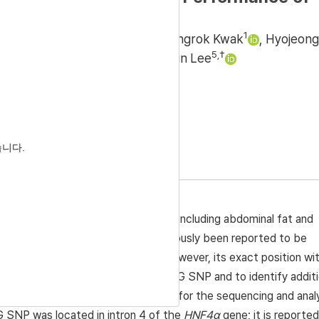
1
1
1
Wook Hong
,
Hun Kim
,
Kyeongrok Kwak
,
Hyojeong
3
4
5
,
†
n
,
Yeong Ho Hong
,
Sung-Jin Lee
Accepted:
Nov 07, 2018
습니다.
α
) gene is related to lipid transport, including abdominal fat and
NP within the
HNF4α
gene has previously been reported to be
 Korean native chickens (KNCs). However, its exact position wit
to identify the position of the A543G SNP and to identify additi
s. A total of 128 KNCs were used for the sequencing and anal
G SNP was located in intron 4 of the
HNF4α
gene; it is reported