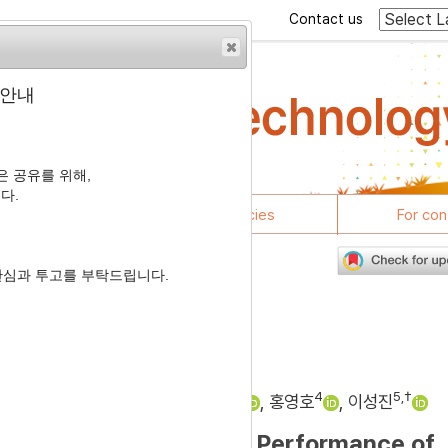
Contact us
 안내
 공유를 위해,
다.
rticles
Journal policies
For con
관심과 투고를 부탁드립니다.
3
NP와 성장과의 연관성 분석
1
1
2
3
4
5
,
†
록
,
이효정
,
정동기
,
손시환
,
홍영호
,
이성진
F4α
Gene with Growth Performance of