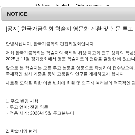
Metrics
E-alert
Online submission
NOTICE
[공지] 한국가금학회 학술지 영문화 전환 및 논문 투고
안녕하십니까, 한국가금학회 편집위원회입니다.
저희 한국가금학회는 학술지의 국제적 위상 제고와 연구 성과의 폭넓은
2025년 11월 정기총회에서 영문 학술지로의 전환을 결정한 바 있습니
Journal info
Browse a
앞으로 본 학술지는 모든 투고 논문을 영문으로 작성하여 접수받으며,
국제적인 심사 기준을 통해 고품질의 연구를 게재하고자 합니다.
Korean J. Poult. Sci.
2018
;
45
(
4
):
253
-
260
pISSN: 1225-6625, eISSN: 2287-5387
새로운 도약을 위한 이번 변화에 회원 및 연구자 여러분의 적극적인 
DOI:
https://doi.org/10.5536/KJPS.2018.45.4.25
Article
1. 주요 변경 사항
· 투고 언어: 전면 영문
한국 재래계의
HNF4α
유전자 내 S
· 적용 시기: 2026년 5월 투고분부터
1
,
*
1
,
*
1
1
양송이
,
최소영
,
홍민욱
,
김훈
,
곽경
2. 학술지명 변경
Association of SNPs in the
HN