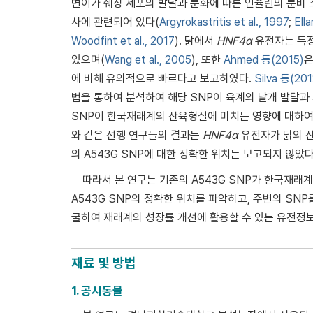
변이가 췌장 세포의 발달과 분화에 따른 인슐린의 분비 조
사에 관련되어 있다(
Argyrokastritis et al., 1997
;
Ella
Woodfint et al., 2017
). 닭에서
HNF4α
유전자는 특정
있으며(
Wang et al., 2005
), 또한
Ahmed 등(2015)
은
에 비해 유의적으로 빠르다고 보고하였다.
Silva 등(20
법을 통하여 분석하여 해당 SNP이 육계의 날개 발달
SNP이 한국재래계의 산육형질에 미치는 영향에 대하여 
와 같은 선행 연구들의 결과는
HNF4α
유전자가 닭의 
의 A543G SNP에 대한 정확한 위치는 보고되지 않았다
따라서 본 연구는 기존의 A543G SNP가 한국재래
A543G SNP의 정확한 위치를 파악하고, 주변의 S
굴하여 재래계의 성장률 개선에 활용할 수 있는 유전정
재료 및 방법
1. 공시동물