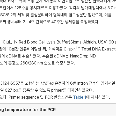
내 H사 보유의 토종 순계 5계통의 이면교잡으로 생산된 한국재래계 25
 조합에서 128수를 공시재료로 이용하였다. 각각의 날개대정맥에서 3.0 
 SSC로 2회 세척 및 원심분리하여 혈액내의 혈구성분만 얻었으며, 이를
질로써 생시부터 2∼4주 간격으로 40주간 생체중을 측정하였다.
1× Red Blood Cell Lysis Buffer(Sigma-Aldrich, USA) 90 
TM
온에 10분간 인큐베이팅한 뒤, 희석액을 G-spin
Total DNA Extract
이용하여 닭의 gDNA를 추출하였다. 추출된 gDNA는 NanoDrop ND-
A의 농도와 흡광도 260/280 nm 순도를 측정하였다.
3124 6957을 포함하는
HNF4α
유전자의 6번 intron 전후의 염기서열
기서열 627 bp를 증폭할 수 있도록 primer를 디자인하였으며,
였다. Primer sequence 및 PCR 반응조건은
Table 1
에 제시하였다.
ng temperature for the PCR