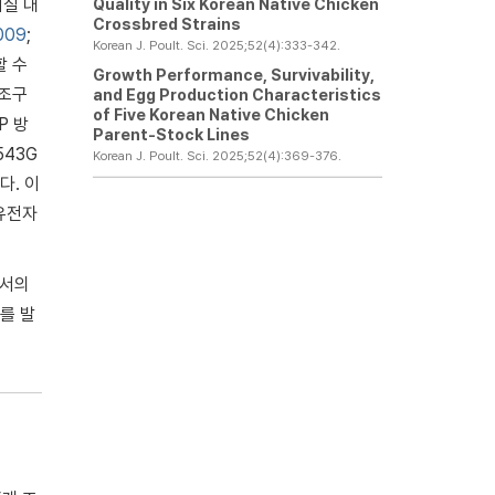
Quality in Six Korean Native Chicken
지질 대
Crossbred Strains
2009
;
Korean J. Poult. Sci. 2025;52(4):333-342.
할 수
Growth Performance, Survivability,
대조구
and Egg Production Characteristics
of Five Korean Native Chicken
P 방
Parent-Stock Lines
543G
Korean J. Poult. Sci. 2025;52(4):369-376.
다. 이
유전자
에서의
를 발