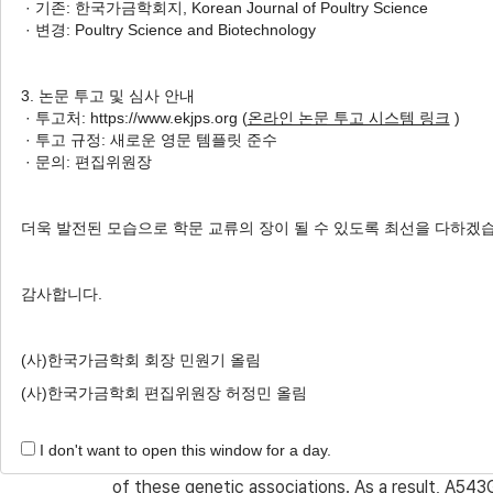
· 기존: 한국가금학회지, Korean Journal of Poultry Science
Korean Native Chickens
· 변경: Poultry Science and Biotechnology
1
,
*
1
,
*
Song-Yi Yang
,
So-Young Choi
,
Min-
1
2
Lee
,
Dong Kee Jeong
,
Sea Hwan Soh
3. 논문 투고 및 심사 안내
· 투고처: https://www.ekjps.org (
온라인 논문 투고 시스템 링크
)
Author Information & Copyright
▼
· 투고 규정: 새로운 영문 템플릿 준수
· 문의: 편집위원장
Received:
Jul 10, 2018
; Revised:
Oct 19, 2018
; 
Published Online: Dec 31, 2018
더욱 발전된 모습으로 학문 교류의 장이 될 수 있도록 최선을 다하겠
감사합니다.
ABSTRACT
The hepatocyte nuclear factor 4 alpha (
HNF4
(사)한국가금학회 회장 민원기 올림
growth, in chickens. Interestingly, the A543G S
(사)한국가금학회 편집위원장 허정민 올림
associated with body weight in both broilers and
the
HNF4
is not yet reported. This study aimed 
I don't want to open this window for a day.
SNPs that can be used as genetic markers in KNC
of these genetic associations. As a result, A543