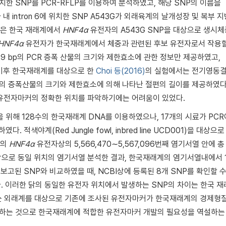
 위치한 SNP를 PCR-RFLP를 이용하여 분석하였고, 해당 SNP의 이름을
내 intron 6에 위치한 SNP A543G가 외래육계의 날개성장 및 복부 
은 한국 재래계에서
HNF4α
유전자의 A543G SNP을 대상으로 생시
HNF4α
유전자가 한국재래계에서 체중과 관련된 후보 유전자로서 작용할
729 bp의 PCR 증폭 산물의 크기와 제한효소에 관한 정보만 제공하였고,
. 이후 한국재래계를 대상으로 한
Choi 등(2016)
의 실험에서는 전기영동
 bp의 증폭산물의 크기와 제한효소에 의해 나타난 절편의 길이를 제공하였다
한계로 유전자마커의 정확한 위치를 파악하기에는 어려움이 있었다.
위해 128수의 한국재래계 DNA를 이용하였으나, 17개의 시료가 PCR
적색야계(Red Jungle fowl, inbred line UCD001)을 대상으
닭의
HNF4α
유전자상의 5,566,470∼5,567,096번째 염기서열 안에 총
대상으로 동일 위치의 염기서열 분석한 결과, 한국재래계의 염기서열내에서 
에 보고된 SNP와 비교하였을 때, NCBI상에 등록된 8개 SNP를 확인할 
다. 이러한 닭의 동일한 유전자 위치에서 발생하는 SNP의 차이는 한국 
는 외래계를 대상으로 기존에 조사된 유전자마커가 한국재래계의 경제형
시사하는 것으로 한국재래계에 적합한 유전자마커 개발의 필요성을 역설하는