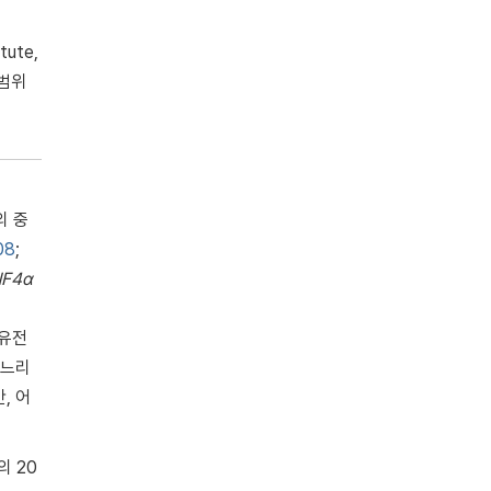
ute,
 범위
의 중
08
;
F4α
유전
 느리
, 어
 20