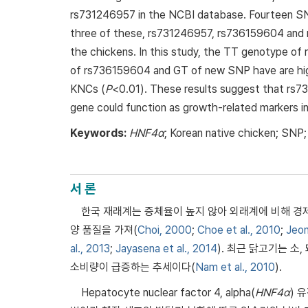
rs731246957 in the NCBI database. Fourteen SN
three of these, rs731246957, rs736159604 and ne
the chickens. In this study, the TT genotype o
of rs736159604 and GT of new SNP have are high
KNCs (
P
<0.01). These results suggest that rs
gene could function as growth-related markers i
Keywords:
HNF4α
; Korean native chicken; SNP
서 론
한국 재래계는 증체율이 높지 않아 외래계에 비해 경
양 품질을 가져(
Choi, 2000
;
Choe et al., 2010
;
Jeon
al., 2013
;
Jayasena et al., 2014
). 최근 닭고기는 소
소비량이 급증하는 추세이다(
Nam et al., 2010
).
Hepatocyte nuclear factor 4, alpha(
HNF4α
) 