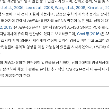
절, 제2형 당뇨병의 발현 등과 연관되어 있으며, 간세포 분화, 약물 및 
rd et al., 2006
;
Lee et al., 2008
;
Wang et al., 2008
;
Kim et al., 
 약물에 의해 전사 조절이 가능하며, 담즙산 수치의 지속적 증가를 방지
 배아기에 간에서
HNF4α
유전자의 mRNA 발현이 높은 닭의 성장이 
12
,
2013
)은
HNF4α
유전자 6번째 intron의 A543G SNP을 PCR-RFL
과 지방대사에 유의적 연관성이 있다고 보고하였으며,
Choi 등(2016)
은 A
조사하여 이 SNP가 재래계의 성장에 유의적 영향을 미친다고 보고하였
산육형질에 유의적 영향을 미칠 가능성이 있음을 시사하였으나,
HNF4α
.
계의 체중과 유의한 연관성이 있었음을 상기하며, 닭의 20번째 염색체상
NP를 탐색하여 체중과 관련된 유의한 추가적인
HNF4α
유전자 내 분자 마커
보를 제공하고자 한다.