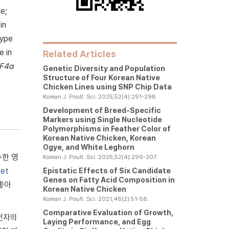
e;
in
type
e in
Related Articles
F4α
Genetic Diversity and Population
Structure of Four Korean Native
Chicken Lines using SNP Chip Data
Korean J. Poult. Sci. 2025;52(4):291-298.
Development of Breed-Specific
Markers using Single Nucleotide
Polymorphisms in Feather Color of
Korean Native Chicken, Korean
Ogye, and White Leghorn
수한 영
Korean J. Poult. Sci. 2025;52(4):299-307.
Epistatic Effects of Six Candidate
 et
Genes on Fatty Acid Composition in
 좋아
Korean Native Chicken
Korean J. Poult. Sci. 2021;48(2):51-58.
Comparative Evaluation of Growth,
전자의
Laying Performance, and Egg