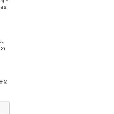
개 조
mL의
μL,
ion
을 분