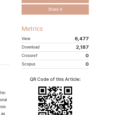
Share X
Metrics
6,477
View
2,187
Download
0
Crossref
0
Scopus
QR Code of this Article:
hin
onal
ysis
 as