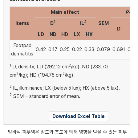
Main effect
P
-va
1
2
Items
D
IL
SEM
D
IL
LD
ND
HD
LX
HX
Footpad
0.42
0.17
0.25
0.22
0.33
0.079
0.691
0.4
dermatitis
1
2
D, density; LD (292.12 cm
/kg); ND (233.70
2
2
cm
/kg); HD (194.75 cm
/kg).
2
IL, illuminance; LX (below 5 lux); HX (above 5 lux).
2
SEM = standard error of mean.
Download Excel Table
발바닥 피부염은 밀도와 조도에 의해 영향을 받을 수 있는 피부