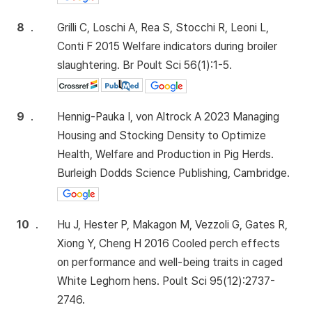
8
.
Grilli C, Loschi A, Rea S, Stocchi R, Leoni L,
Conti F 2015 Welfare indicators during broiler
slaughtering. Br Poult Sci 56(1):1-5.
9
.
Hennig-Pauka I, von Altrock A 2023 Managing
Housing and Stocking Density to Optimize
Health, Welfare and Production in Pig Herds.
Burleigh Dodds Science Publishing, Cambridge.
10
.
Hu J, Hester P, Makagon M, Vezzoli G, Gates R,
Xiong Y, Cheng H 2016 Cooled perch effects
on performance and well-being traits in caged
White Leghorn hens. Poult Sci 95(12):2737-
2746.