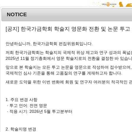
NOTICE
MENU
T
[공지] 한국가금학회 학술지 영문화 전환 및 논문 투고
o
g
안녕하십니까, 한국가금학회 편집위원회입니다.
Korean J. Poult. Sci.
2024
;
g
51
(
4
):
275
-
279
l
저희 한국가금학회는 학술지의 국제적 위상 제고와 연구 성과의 폭넓은
pISSN: 1225-6625, eISSN: 2287-5387
2025년 11월 정기총회에서 영문 학술지로의 전환을 결정한 바 있습니
e
DOI:
https://doi.org/10.5536/KJPS.2024.51.4.275
n
앞으로 본 학술지는 모든 투고 논문을 영문으로 작성하여 접수받으며,
a
Article
국제적인 심사 기준을 통해 고품질의 연구를 게재하고자 합니다.
v
새로운 도약을 위한 이번 변화에 회원 및 연구자 여러분의 적극적인 
여름철 계류 과정 중 밀도와 조도가 육계의
i
피부 상태에 미치는 영향
g
a
1. 주요 변경 사항
1
,
*
1
,
*
1
2
,
†
이제석
,
유명환
,
박해은
,
허정민
t
· 투고 언어: 전면 영문
i
· 적용 시기: 2026년 5월 투고분부터
Effects of Stocking Densities and
o
Illuminance Levels on Skin
n
Conditions of Broilers in Summer
2. 학술지명 변경