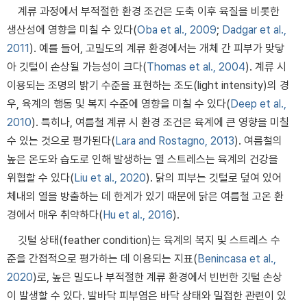
계류 과정에서 부적절한 환경 조건은 도축 이후 육질을 비롯한
생산성에 영향을 미칠 수 있다(
Oba et al., 2009
;
Dadgar et al.,
2011
). 예를 들어, 고밀도의 계류 환경에서는 개체 간 피부가 맞닿
아 깃털이 손상될 가능성이 크다(
Thomas et al., 2004
). 계류 시
이용되는 조명의 밝기 수준을 표현하는 조도(light intensity)의 경
우, 육계의 행동 및 복지 수준에 영향을 미칠 수 있다(
Deep et al.,
2010
). 특히나, 여름철 계류 시 환경 조건은 육계에 큰 영향을 미칠
수 있는 것으로 평가된다(
Lara and Rostagno, 2013
). 여름철의
높은 온도와 습도로 인해 발생하는 열 스트레스는 육계의 건강을
위협할 수 있다(
Liu et al., 2020
). 닭의 피부는 깃털로 덮여 있어
체내의 열을 방출하는 데 한계가 있기 때문에 닭은 여름철 고온 환
경에서 매우 취약하다(
Hu et al., 2016
).
깃털 상태(feather condition)는 육계의 복지 및 스트레스 수
준을 간접적으로 평가하는 데 이용되는 지표(
Benincasa et al.,
2020
)로, 높은 밀도나 부적절한 계류 환경에서 빈번한 깃털 손상
이 발생할 수 있다. 발바닥 피부염은 바닥 상태와 밀접한 관련이 있