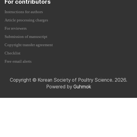
For contributors
Instructions for authors
Article processing charges
For reviewers
Submission of manuscript
Copyright transfer agreement
Checklist
Free email alerts
Copyright © Korean Society of Poultry Science. 2026.
Powered by
Guhmok