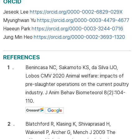
ORCID
Jeseok Lee
https://orcid.org/0000-0002-6829-029X
Myunghwan Yu
https://orcid.org/0000-0003-4479-4677
Haeeun Park
https://orcid.org/0000-0003-3244-0716
Jung Min Heo
https://orcid.org/0000-0002-3693-1320
REFERENCES
1
.
Benincasa NC, Sakamoto KS, da Silva IJO,
Lobos CMV 2020 Animal welfare: impacts of
pre-slaughter operations on the current poultry
industry. J Anim Behav Biometeorol 8(2):104-
110.
2
.
Blatchford R, Klasing K, Shivaprasad H,
Wakenell P, Archer G, Mench J 2009 The