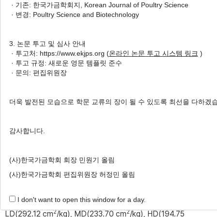
· 기존: 한국가금학회지, Korean Journal of Poultry Science
1
,
*
1
,
*
1
Jeseok Lee
,
Myunghwan Yu
,
Haeeun Park
· 변경: Poultry Science and Biotechnology
2
,
†
,
Jung Min Heo
3. 논문 투고 및 심사 안내
Author Information & Copyright
▼
· 투고처: https://www.ekjps.org (
온라인 논문 투고 시스템 링크
)
· 투고 규정: 새로운 영문 템플릿 준수
Received:
Nov 28, 2024
; Revised:
Dec 05, 2024
;
· 문의: 편집위원장
Accepted:
Dec 05, 2024
Published Online: Dec 31, 2024
더욱 발전된 모습으로 학문 교류의 장이 될 수 있도록 최선을 다하겠
적 요
감사합니다.
본 연구는 여름철 계류 중 밀도와 조도가 육계의 피부 상태에 미
(사)한국가금학회 회장 민원기 올림
치는 영향을 평가하고자 실시하였다. 총 192수의 35일령 Ross
308 육계를 3 × 2 요인 배치법으로 무작위 배치하여 실험을 수행
(사)한국가금학회 편집위원장 허정민 올림
하였다. 육계는 24°C 이상의 온도에서 플라스틱 케이지(0.82 m
I don't want to open this window for a day.
× 0.57 m × 0.29 m)에 배치하여 계류하였다. 밀도는
2
2
LD(292.12 cm
/kg), MD(233.70 cm
/kg), HD(194.75