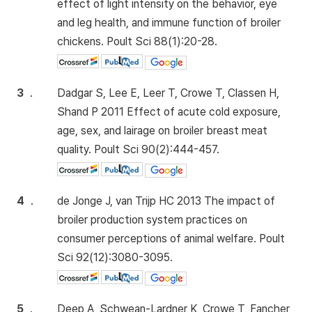
effect of light intensity on the behavior, eye
and leg health, and immune function of broiler
chickens. Poult Sci 88(1):20-28.
3
.
Dadgar S, Lee E, Leer T, Crowe T, Classen H,
Shand P 2011 Effect of acute cold exposure,
age, sex, and lairage on broiler breast meat
quality. Poult Sci 90(2):444-457.
4
.
de Jonge J, van Trijp HC 2013 The impact of
broiler production system practices on
consumer perceptions of animal welfare. Poult
Sci 92(12):3080-3095.
5
.
Deep A, Schwean-Lardner K, Crowe T, Fancher