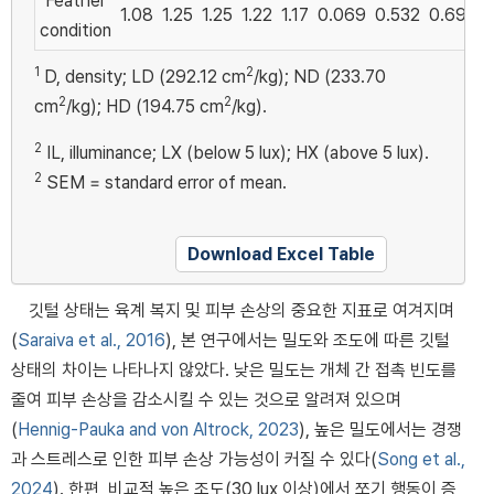
Feather
1.08
1.25
1.25
1.22
1.17
0.069
0.532
0.691
0
condition
1
2
D, density; LD (292.12 cm
/kg); ND (233.70
2
2
cm
/kg); HD (194.75 cm
/kg).
2
IL, illuminance; LX (below 5 lux); HX (above 5 lux).
2
SEM = standard error of mean.
Download Excel Table
깃털 상태는 육계 복지 및 피부 손상의 중요한 지표로 여겨지며
(
Saraiva et al., 2016
), 본 연구에서는 밀도와 조도에 따른 깃털
상태의 차이는 나타나지 않았다. 낮은 밀도는 개체 간 접촉 빈도를
줄여 피부 손상을 감소시킬 수 있는 것으로 알려져 있으며
(
Hennig-Pauka and von Altrock, 2023
), 높은 밀도에서는 경쟁
과 스트레스로 인한 피부 손상 가능성이 커질 수 있다(
Song et al.,
2024
). 한편, 비교적 높은 조도(30 lux 이상)에서 쪼기 행동이 증