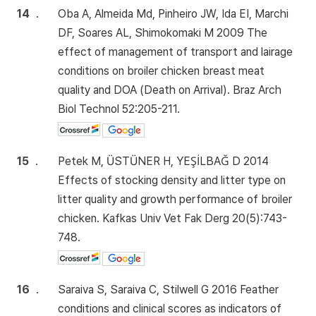
14
.
Oba A, Almeida Md, Pinheiro JW, Ida EI, Marchi
DF, Soares AL, Shimokomaki M 2009 The
effect of management of transport and lairage
conditions on broiler chicken breast meat
quality and DOA (Death on Arrival). Braz Arch
Biol Technol 52:205-211.
15
.
Petek M, ÜSTÜNER H, YEŞİLBAĞ D 2014
Effects of stocking density and litter type on
litter quality and growth performance of broiler
chicken. Kafkas Univ Vet Fak Derg 20(5):743-
748.
16
.
Saraiva S, Saraiva C, Stilwell G 2016 Feather
conditions and clinical scores as indicators of