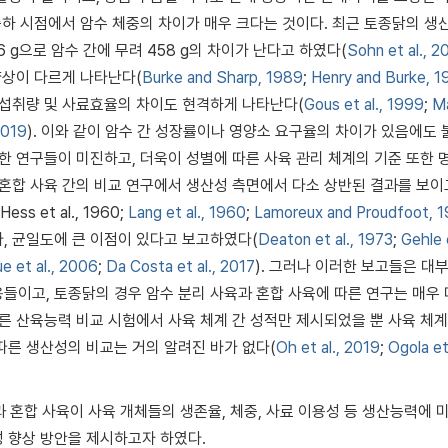
 출하 시점에서 암수 체중의 차이가 매우 크다는 것이다. 최근 토종닭의 생
876 g으로 암수 간에 무려 458 g의 차이가 난다고 하였다(
Sohn et al., 2
양상이 다르게 나타난다(
Burke and Sharp, 1989
;
Henry and Burke, 
 섭취량 및 사료효율의 차이도 현격하게 나타난다(
Gous et al., 1999
;
M
2019
). 이와 같이 암수 간 성장률이나 영양소 요구율의 차이가 있음에도
대한 연구들이 미진하고, 더욱이 성별에 따른 사육 관리 체계의 기준 또한 
 혼합 사육 간의 비교 연구에서 생산성 측면에서 다소 상반된 결과를 보이
 et al., 1960;
Lang et al., 1960
;
Lamoreux and Proudfoot, 
, 균일도에 큰 이점이 있다고 보고하였다(
Deaton et al., 1973
;
Gehle e
e et al., 2006
;
Da Costa et al., 2017
). 그러나 이러한 보고들은 대
들이고, 토종닭의 경우 암수 분리 사육과 혼합 사육에 따른 연구는 매우
른 산육능력 비교 시험에서 사육 체계 간 성적만 제시되었을 뿐 사육 체계
따른 생산성의 비교는 거의 알려진 바가 없다(
Oh et al., 2019
;
Ogola et 
 혼합 사육이 사육 개체들의 생존율, 체중, 사료 이용성 등 생산능력에 
 향상 방안을 제시하고자 하였다.