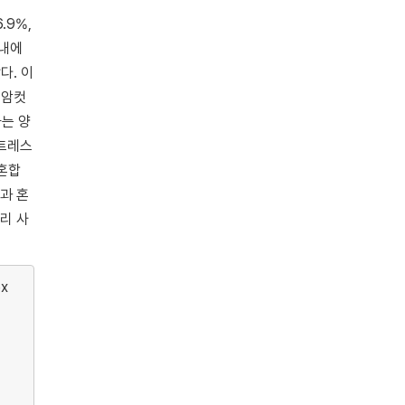
.9%,
 내에
다. 이
 암컷
하는 양
스트레스
 혼합
과 혼
리 사
ex