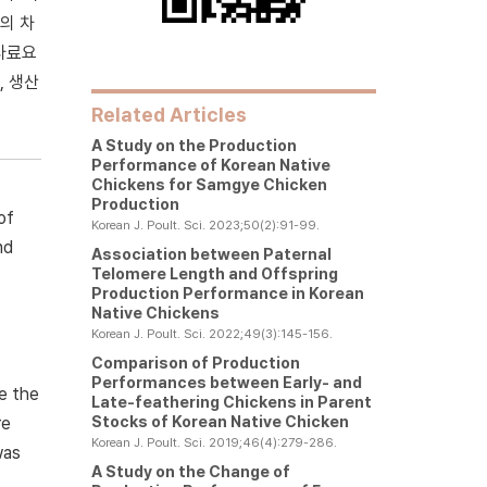
의 차
 사료요
, 생산
Related Articles
A Study on the Production
Performance of Korean Native
Chickens for Samgye Chicken
Production
of
Korean J. Poult. Sci. 2023;50(2):91-99.
nd
Association between Paternal
Telomere Length and Offspring
Production Performance in Korean
Native Chickens
Korean J. Poult. Sci. 2022;49(3):145-156.
Comparison of Production
Performances between Early- and
e the
Late-feathering Chickens in Parent
Stocks of Korean Native Chicken
re
Korean J. Poult. Sci. 2019;46(4):279-286.
was
A Study on the Change of