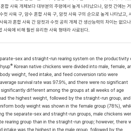
가 혼합 사육 개체보다 대부분의 주령에서 높게 나타났으나, 암컷 간에는 거
컷 사육 구, 암수 혼합 사육 구, 암컷 사육 구의 순으로 높게 나타났고,
사육과 혼합 사육 간 암컷과 수컷 공히 개체 간 생산능력의 차이는 없으나
합 사육에 비해 훨씬 유리한 사육 형태라 사료된다.
eparate-sex and straight-run rearing system on the productivity 
®
nhyup
Korean native chickens were divided into male, female, a
e, body weight, feed intake, and feed conversion ratio were
average survival rate was 97.9%, and there were no significant
ignificantly different among the groups at all weeks of age
had the highest weight, followed by the straight-run group, and
 uniform body weight was shown in the female group (78%), whil
ng the separate-sex and straight-run groups, male chickens we
e rearing group than in the straight-run group; however, there 
ed intake was the highest in the male group, followed by the