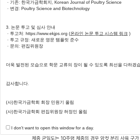
· 기존: 한국가금학회지, Korean Journal of Poultry Science
Korean Native Chickens
· 변경: Poultry Science and Biotechnology
1
,
†
2
Sea Hwan Sohn
,
Eun Sik Choi
,
Eun J
4
,
Seung Hak Lee
3. 논문 투고 및 심사 안내
· 투고처: https://www.ekjps.org (
온라인 논문 투고 시스템 링크
)
Author Information & Copyright
▼
· 투고 규정: 새로운 영문 템플릿 준수
· 문의: 편집위원장
Received:
Aug 24, 2021
; Revised:
Sep 14, 2021
; 
Published Online: Sep 30, 2021
더욱 발전된 모습으로 학문 교류의 장이 될 수 있도록 최선을 다하겠
감사합니다.
적요
본 연구는 한국 토종닭의 암수 분리 사육과 혼합 사
(사)한국가금학회 회장 민원기 올림
한 바람직한 사육 체계를 제시하고자 한 것이다. 시험은
(사)한국가금학회 편집위원장 허정민 올림
구 및 암수 혼합 사육 구로 구분하고, 1일령부터 12주령
시험 구의 평균 생존율은 97.9%로서 사육 형태 간 차
I don't want to open this window for a day.
(
P
<0.01), 4주령 이후부터 수컷 분리 사육 구, 혼합
체중 균일도는 10주령 체중의 경우 암컷 분리 사육 구가 