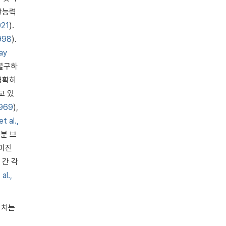
산능력
021
).
1998
).
ay
 불구하
명확히
고 있
1969
),
t al.,
부분 브
 미진
 간 각
al.,
미치는