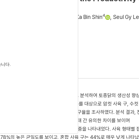
2
3
4
ung Cho
,
Bo Gyeong Kim
,
Ka Bin Shin
,
Seul Gy L
Accepted:
Sep 15, 2021
습니다.
육이 개체의 생산능력에 미치는 영향을 비교 분석하여 토종닭의 생산성 향
®
 토종 실용계인 GSP한협토종닭
1,140수를 대상으로 암컷 사육 구, 수컷
까지 생존율, 체중, 사료 섭취량 및 사료요구율을 조사하였다. 분석 결과, 
이는 없었다. 체중은 모든 주령에서 사육 형태 간 유의한 차이를 보이며
 사육 구, 암컷 분리 사육 구의 순으로 높은 체중을 나타내었다. 사육 형태별
78%의 높은 균일도를 보이고, 혼합 사육 구는 44%로 매우 낮게 나타났