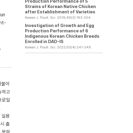
Production Performance of 5
Strains of Korean Native Chicken
after Establishment of Varieties
run
Korean J. Poult. Sci. 2019;46(3):193-204.
ht-
Investigation of Growth and Egg
Production Performance of 6
Indigenous Korean Chicken Breeds
Enrolled in DAD-IS
Korean J. Poult. Sci. 2023;50(4):241-249.
y
 더불어
승하고
 브로일
,
 실용
시 출
 못하