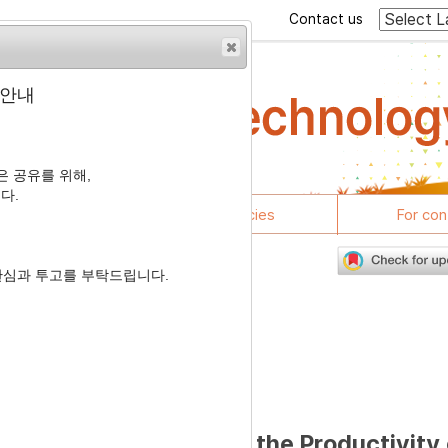
Contact us
 안내
 공유를 위해,
다.
rticles
Journal policies
For con
관심과 투고를 부탁드립니다.
3
닭의 생산성에 미치는 영향
4
4
4
가빈
,
이슬기
,
이승학
raight-Run Rearing on the Productivity 