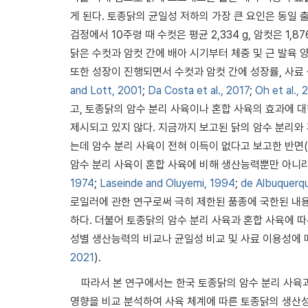
게 된다. 토종닭의 균일성 저하의 가장 큰 요인은 동일
검정에서 10주령 때 수컷은 평균 2,334 g, 암컷은 1,
닭은 수컷과 암컷 간에 배아 시기부터 체중 및 근 발육 
또한 성장이 진행되면서 수컷과 암컷 간에 성장률, 사료
and Lott, 2001
;
Da Costa et al., 2017
;
Oh et al., 
고, 토종닭의 암수 분리 사육이나 혼합 사육의 효과에 
제시되고 있지 않다. 지금까지 보고된 닭의 암수 분리와
는데 암수 분리 사육이 전혀 이득이 없다고 보고한 반면(Hess
암수 분리 사육이 혼합 사육에 비해 생산능력뿐만 아니라
1974
;
Laseinde and Oluyemi, 1994
;
de Albuquerqu
로일러에 관한 연구로써 극히 제한된 품종에 국한된 내용
하다. 더불어 토종닭의 암수 분리 사육과 혼합 사육에 따
성별 생산능력의 비교나 균일성 비교 및 사료 이용성에 
2021
).
따라서 본 연구에서는 한국 토종닭의 암수 분리 사육과
영향을 비교 분석하여 사육 체계에 따른 토종닭의 생산성