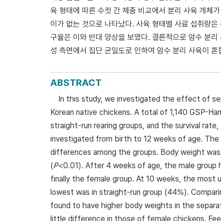
육 형태에 따른 수컷 간 체중 비교에서 분리 사육 개체
이가 없는 것으로 나타났다. 사육 형태별 사료 섭취량은 수
구율은 이와 반대 양상을 보였다. 결론적으로 암수 분리 
성 측면에서 집단 균일도로 인하여 암수 분리 사육이 혼
ABSTRACT
In this study, we investigated the effect of s
Korean native chickens. A total of 1,140 GSP-Ha
straight-run rearing groups, and the survival rat
investigated from birth to 12 weeks of age. The 
differences among the groups. Body weight was s
(
P
<0.01). After 4 weeks of age, the male group 
finally the female group. At 10 weeks, the most
lowest was in straight-run group (44%). Compari
found to have higher body weights in the separat
little difference in those of female chickens. Fe