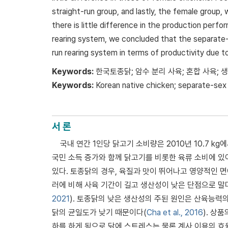
straight-run group, and lastly, the female group,
there is little difference in the production per
rearing system, we concluded that the separate
run rearing system in terms of productivity due t
Keywords:
한국토종닭; 암수 분리 사육; 혼합 사육; 
Keywords:
Korean native chicken; separate-sex 
서 론
국내 연간 1인당 닭고기 소비량은 2010년 10.7 kg에
국민 소득 증가와 함께 닭고기를 비롯한 육류 소비에 있
있다. 토종닭의 경우, 육질과 맛이 뛰어나고 영양적인 
러에 비해 사육 기간이 길고 생산성이 낮은 단점으로 
2021
). 토종닭의 낮은 생산성의 주된 원인은 산육능력
닭의 균일도가 낮기 때문이다(
Cha et al., 2016
). 상
하를 하게 됨으로 닭에 스트레스는 물론 계사 이용의 효