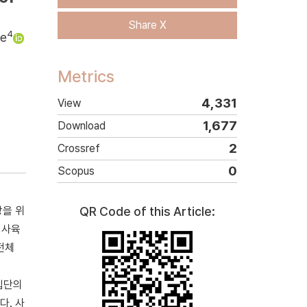
Share X
4
ee
Metrics
4,331
View
1,677
Download
2
Crossref
0
Scopus
상을 위
QR Code of this Article:
 사육
전체
 집단의
다. 사