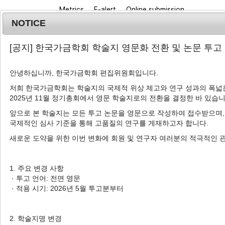
Metrics
E-alert
Online submission
NOTICE
[공지] 한국가금학회 학술지 영문화 전환 및 논문 투고
안녕하십니까, 한국가금학회 편집위원회입니다.
저희 한국가금학회는 학술지의 국제적 위상 제고와 연구 성과의 폭넓은
2025년 11월 정기총회에서 영문 학술지로의 전환을 결정한 바 있습니
Journal info
Browse a
앞으로 본 학술지는 모든 투고 논문을 영문으로 작성하여 접수받으며,
국제적인 심사 기준을 통해 고품질의 연구를 게재하고자 합니다.
Korean J. Poult. Sci.
2021
;
48
(
3
):
123
-
131
pISSN: 1225-6625, eISSN: 2287-5387
새로운 도약을 위한 이번 변화에 회원 및 연구자 여러분의 적극적인 
DOI:
https://doi.org/10.5536/KJPS.2021.48.3.12
Article
1. 주요 변경 사항
· 투고 언어: 전면 영문
암수 분리 사육과 혼합 사육이 토종
· 적용 시기: 2026년 5월 투고분부터
1
,
†
2
2
3
손시환
,
최은식
,
조은정
,
김보경
,
신
2. 학술지명 변경
Effect of Separate-Sex and St