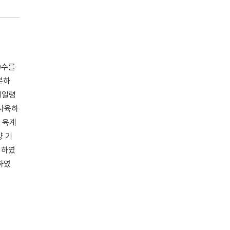
40수를
분하
1일령
 사육하
 육계
양 기
시하였
행하였